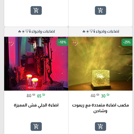
add_shopping_cart
add_shopping_cart
اضاءات واجواء 🕯️💡☀️🔥
اضاءات واجواء 🕯️💡☀️🔥
-18%
-25%
favorite_border
favorite_border
₪
₪
₪
₪
80
65
40
30
مكعب اضاءة متعددة مع ريموت
اضاءة الجلي فش المميزة
وشاحن
add_shopping_cart
add_shopping_cart