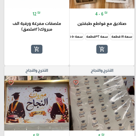
₪
₪
12
4 - 6
صناديق مع قواطع طبقتين
ملصقات مفرغة ورقية الف
مبروك(١٢ملصق)
سعة ١٨ قطعة
سعة ٣٢قطعة
سعة ٥٠ قطعة
add_shopping_cart
add_shopping_cart
التخرج والنجاح
التخرج والنجاح
favorite_border
favorite_border
₪
₪
5
5