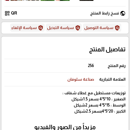
qr_code
public
نسخ رابط المنتج
QR
policy
policy
policy
سياسة التوصيل
سياسة التبديل
سياسة الإلغاء
تفاصيل المنتج
رقم المنتج
256
العلامة التجارية
صناعة سلوفان
توزيعات مستطيل مع غطاء شفاف :
الصغير : 10*5*4 بسعر 1.5شيكل
الوسط : 15*5*4 بسعر 2شيكل
الكبير : 20*5*4بسعر 2.5شيكل
مزيداً من الصور والفيديو