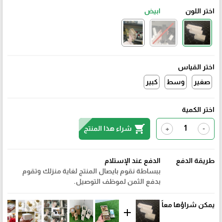
اختر اللون
ابيض
اختر القياس
صغير
وسط
كبير
اختر الكمية
shopping_cart
شراء هذا المنتج
+
-
طريقة الدفع
الدفع عند الإستلام
ببساطة نقوم بايصال المنتج لغاية منزلك وتقوم
بدفع الثمن لموظف التوصيل.
يمكن شراؤها معاً
add