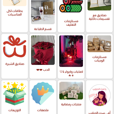
بطاقات لكل
المناسبات
صناديق مع
تقسيمات داخلية
مستلزمات
التغليف
قسم الطباعة
مستلزمات
الوجبات
صناديق الشبرة
الحب ❤️❤️
اضاءات واجواء 🕯️💡
☀️🔥
منتجات رمضانية
ملصقات
التوزيعات
أمي ست الحبايب