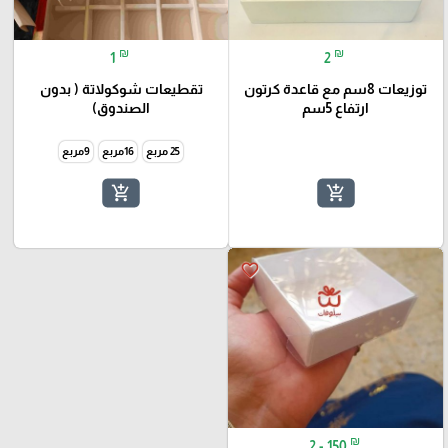
₪
₪
1
2
توزيعات 8سم مع قاعدة كرتون
تقطيعات شوكولاتة ( بدون
ارتفاع 5سم
الصندوق)
25 مربع
16مربع
9مربع
add_shopping_cart
add_shopping_cart
favorite_border
₪
2 - 150