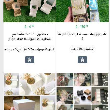
₪
₪
2 - 4
2 - 170
علب توزيعات مستطيلات(الفارغة
صناديق نافذة شفافة مع
)
تقطيعات الفراشة عدة احجام
1 قطعة
100 قطعة
ابيض ١٦ مربع(حجم٢٠*٢٠*٥)
بني ١٦ مربع(حجم٢٠*٢٠*٥)
add_shopping_cart
add_shopping_cart
favorite_border
favorite_border