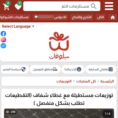
0
0
search
shopping_cart
favorite
home
الكل
التخرج والنجاح
الاعراس🤍🤵🏻‍♀️👰🏻‍♀️🖤
مستلزمات الشوكولا
Select Language
▼
security
commute
emoji_emotions
ballot
طلباتي السابقة
آراء زبائننا
مناطق التوصيل
سياسة المتجر
الرئيسية
كل المنتجات
التوزيعات
توزيعات مستطيلة مع غطاء شفاف (التقطيعات
تطلب بشكل منفصل )
1 / 6