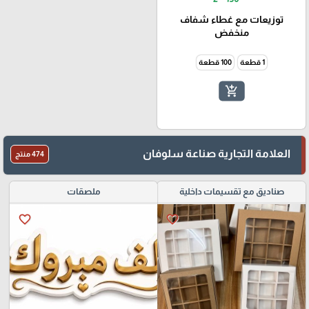
توزيعات مع غطاء شفاف
منخفض
1 قطعة
100 قطعة
add_shopping_cart
العلامة التجارية صناعة سلوفان
474 منتج
صناديق مع تقسيمات داخلية
ملصقات
favorite_border
favorite_border