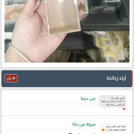
آراء زبائننا
36 رأي
من حيفا
مروة من عكا