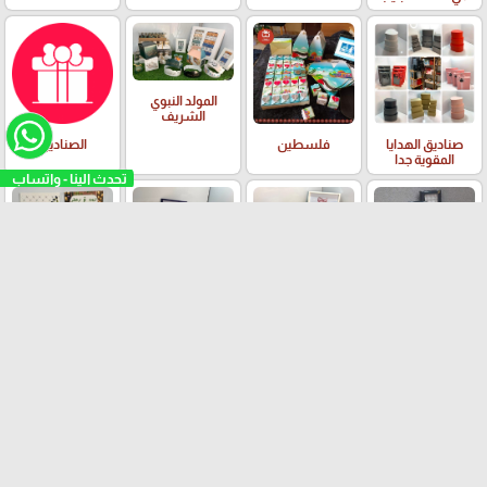
المولد النبوي
الشريف
صناديق الهدايا
فلسطين
الصناديق
المقوية جدا
منتجات العيد
الاسراء والمعراج
الحج والعمرة
الزراعة و قطف
الزيتون
الايستر واعياد
العطلة الشتوية ☃️
العطلة الصيفية