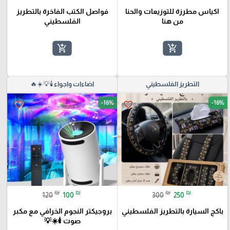
اكياس مطرزة للتوزيعات والحنا
فواصل الكتب الفاخرة بالتطريز
من هنا
الفلسطيني
add_shopping_cart
add_shopping_cart
التطريز الفلسطيني
اضاءات واجواء 🕯️💡☀️🔥
-16%
-16%
favorite_border
favorite_border
₪
₪
₪
₪
120
100
300
250
باكج السيارة بالتطريز الفلسطيني
بروجيكتر النجوم الخرافي مع مكبر
صوت 🕯️☀️💡