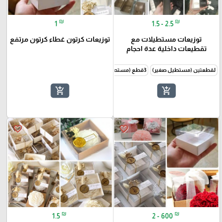
₪
₪
1
1.5 - 2.5
توزيعات مستطيلات مع
توزيعات كرتون غطاء كرتون مرتفع
تقطيعات داخلية عدة احجام
لقطعتين (مستطيل صغير)
3قطع (مستطيل وسط)
4قطع (مستطيل كبير)
add_shopping_cart
add_shopping_cart
favorite_border
favorite_border
₪
₪
1.5
2 - 600