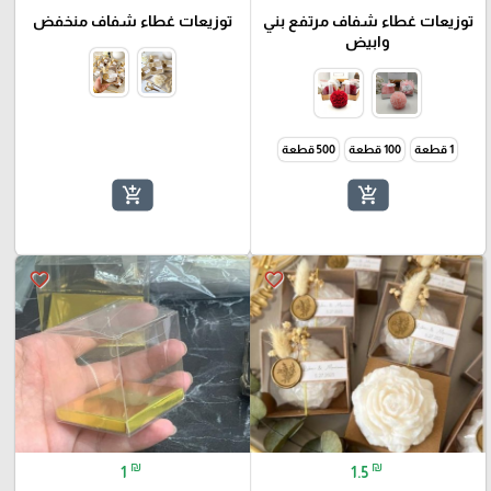
توزيعات غطاء شفاف مرتفع بني
توزيعات غطاء شفاف منخفض
وابيض
1 قطعة
100 قطعة
500 قطعة
add_shopping_cart
add_shopping_cart
favorite_border
favorite_border
₪
₪
1
1.5