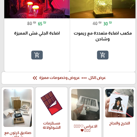
₪
₪
₪
₪
80
65
40
30
مكعب اضاءة متعددة مع ريموت
اضاءة الجلي فش المميزة
وشاحن
add_shopping_cart
add_shopping_cart
keyboard_double_arrow_left
more_horiz
عرض الكل
عروض وخصومات مميزة
التخرج والنجاح
مستلزمات
الاعراس🤍🤵🏻‍♀️
الشوكولاتة
👰🏻‍♀️🖤
صناديق كرتون مع