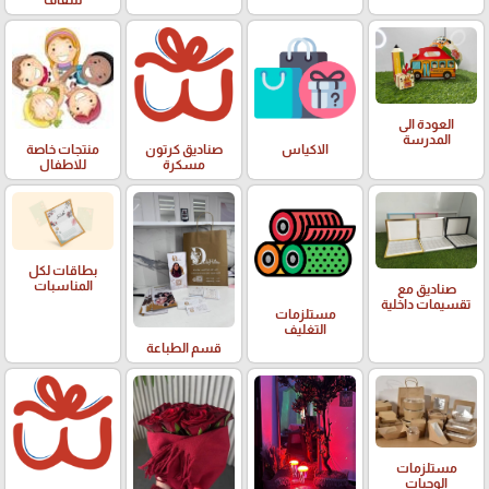
شفاف
العودة الى
المدرسة
الاكياس
صناديق كرتون
منتجات خاصة
مسكرة
للاطفال
بطاقات لكل
المناسبات
صناديق مع
تقسيمات داخلية
مستلزمات
التغليف
قسم الطباعة
مستلزمات
الوجبات