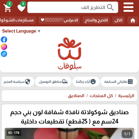
0
0
search
shopping_cart
favorite
home
الكل
التخرج والنجاح
الاعراس🤍🤵🏻‍♀️👰🏻‍♀️🖤
مستلزمات الشوكولا
Select Language
▼
security
commute
emoji_emotions
ballot
طلباتي السابقة
آراء زبائننا
مناطق التوصيل
سياسة المتجر
الرئيسية
كل المنتجات
الصناديق
صناديق شوكولاتة نافذة شفافة لون بني حجم
24سم مع ( 25قطع) تقطيعات داخلية
1 / 1