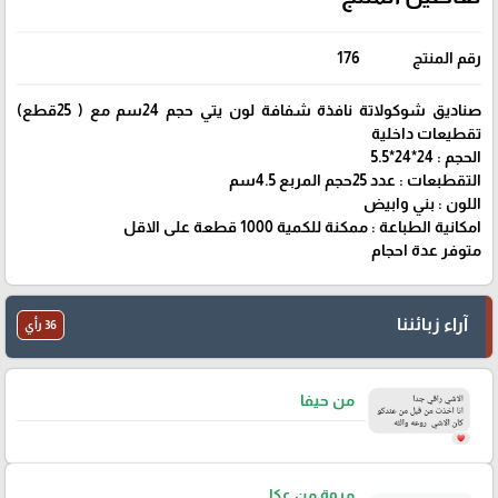
رقم المنتج
176
صناديق شوكولاتة نافذة شفافة لون يتي حجم 24سم مع ( 25قطع)
تقطيعات داخلية
الحجم : 24*24*5.5
التقطبعات : عدد 25حجم المربع 4.5سم
اللون : بني وابيض
امكانية الطباعة : ممكنة للكمية 1000 قطعة على الاقل
متوفر عدة احجام
آراء زبائننا
36 رأي
من حيفا
مروة من عكا