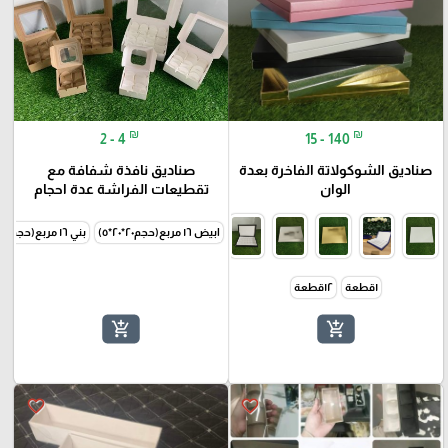
₪
₪
2 - 4
15 - 140
صناديق الشوكولاتة الفاخرة بعدة
صناديق نافذة شفافة مع
الوان
تقطيعات الفراشة عدة احجام
ابيض ١٦ مربع(حجم٢٠*٢٠*٥)
بني ١٦ مربع(حجم٢٠*٢٠*٥)
١قطعة
١٢قطعة
add_shopping_cart
add_shopping_cart
favorite_border
favorite_border