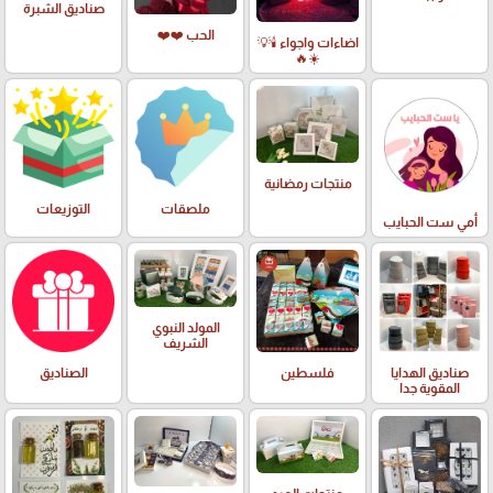
صناديق الشبرة
الحب ❤️❤️
اضاءات واجواء 🕯️💡
☀️🔥
منتجات رمضانية
ملصقات
التوزيعات
أمي ست الحبايب
المولد النبوي
الشريف
صناديق الهدايا
فلسطين
الصناديق
المقوية جدا