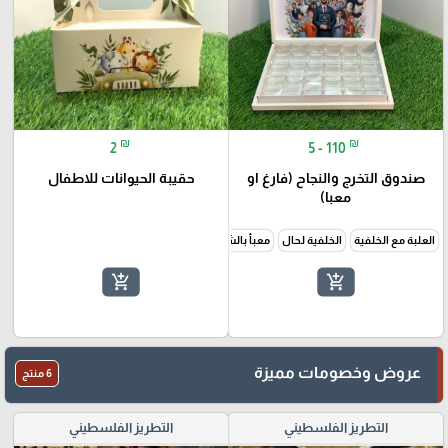
₪
₪
2
5 - 110
صندوق التخرج والنجاح (فارغ او
حقيبة الحيوانات للاطفال
معبا)
العلبة مع الخلفية
الخلفية لحال
معبأ بالشوكولاتة 24 حبة
معبأ بالشوكولاتة ٤٨حبة
add_shopping_cart
add_shopping_cart
عروض وخصومات مميزة
6 منتج
التطريز الفلسطيني
التطريز الفلسطيني