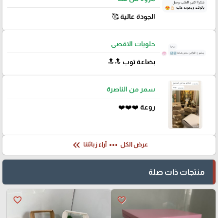
الجودة عالية 🥰
حلويات الاقصى
بضاعة توب 🔝🔝
سمر من الناصرة
روعة ❤️❤️❤️
keyboard_double_arrow_left
more_horiz
عرض الكل
آراء زبائننا
منتجات ذات صلة
favorite_border
favorite_border