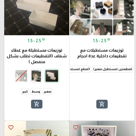
₪
₪
1.5 - 2.5
1.5 - 2.5
توزيعات مستطيلات مع
توزيعات مستطيلة مع غطاء
تقطيعات داخلية عدة احجام
شفاف (التقطيعات تطلب بشكل
منفصل )
لقطعتين (مستطيل صغير)
3قطع (مستطيل وسط)
4قطع (مستطيل كبير)
صغير
وسط
كبير
add_shopping_cart
add_shopping_cart
favorite_border
favorite_border