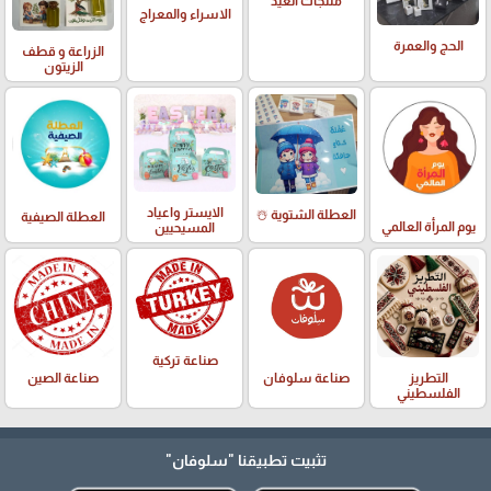
منتجات العيد
الاسراء والمعراج
الحج والعمرة
الزراعة و قطف
الزيتون
الايستر واعياد
العطلة الشتوية ☃️
العطلة الصيفية
يوم المرأة العالمي
المسيحيين
صناعة تركية
التطريز
صناعة سلوفان
صناعة الصين
الفلسطيني
تثبيت تطبيقنا
"سلوفان"