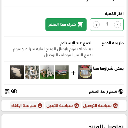
اختر الكمية
shopping_cart
شراء هذا المنتج
+
-
طريقة الدفع
الدفع عند الإستلام
ببساطة نقوم بايصال المنتج لغاية منزلك وتقوم
بدفع الثمن لموظف التوصيل.
يمكن شراؤها معاً
add
qr_code
public
نسخ رابط المنتج
QR
policy
policy
policy
سياسة التوصيل
سياسة التبديل
سياسة الإلغاء
تفاصيل المنتج