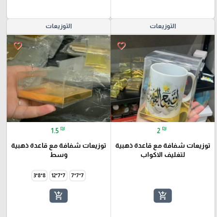
التوزيعات
التوزيعات
favorite_border
favorite_border
₪
₪
1.5
2
توزيعات شفافة مع قاعدة ذهبية
توزيعات شفافة مع قاعدة ذهبية
لتغليف الاكواب
وسط
8*8*3
7*7*12
7*7*7
add_shopping_cart
add_shopping_cart