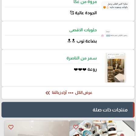
مروة من عكا
الجودة عالية 🥰
حلويات الاقصى
بضاعة توب 🔝🔝
سمر من الناصرة
روعة ❤️❤️❤️
keyboard_double_arrow_left
more_horiz
عرض الكل
آراء زبائننا
منتجات ذات صلة
favorite_border
favorite_border