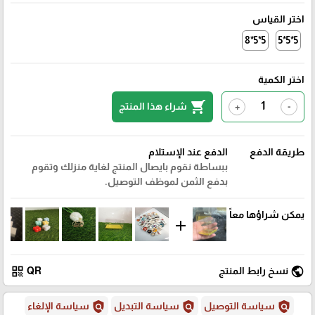
اختر القياس
5*5*8
5*5*5
اختر الكمية
shopping_cart
شراء هذا المنتج
+
-
طريقة الدفع
الدفع عند الإستلام
ببساطة نقوم بايصال المنتج لغاية منزلك وتقوم
بدفع الثمن لموظف التوصيل.
يمكن شراؤها معاً
add
qr_code
public
نسخ رابط المنتج
QR
policy
policy
policy
سياسة التوصيل
سياسة التبديل
سياسة الإلغاء