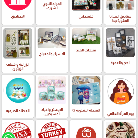
المولد النبوي
الشريف
صناديق الهدايا
فلسطين
الصناديق
المقوية جدا
منتجات العيد
الاسراء والمعراج
الحج والعمرة
الزراعة و قطف
الزيتون
الايستر واعياد
العطلة الشتوية ☃️
العطلة الصيفية
يوم المرأة العالمي
المسيحيين