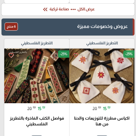
keyboard_double_arrow_left
more_horiz
عرض الكل
صناعة تركية
عروض وخصومات مميزة
6 منتج
التطريز الفلسطيني
التطريز الفلسطيني
-25%
-25%
favorite_border
favorite_border
₪
₪
₪
₪
20
15
20
15
اكياس مطرزة للتوزيعات والحنا
فواصل الكتب الفاخرة بالتطريز
من هنا
الفلسطيني