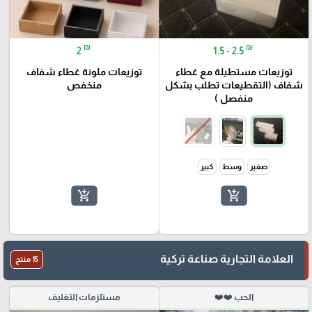
₪
₪
2
1.5 - 2.5
توزيعات مستطيلة مع غطاء
توزيعات ملونة غطاء شفاف
شفاف (التقطيعات تطلب بشكل
منخفص
منفصل )
صغير
وسط
كبير
add_shopping_cart
add_shopping_cart
العلامة التجارية صناعة تركية
15 منتج
الحب ❤️❤️
مستلزمات التغليف