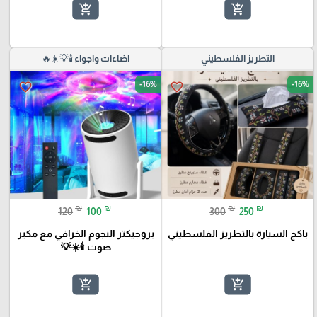
add_shopping_cart
add_shopping_cart
التطريز الفلسطيني
اضاءات واجواء 🕯️💡☀️🔥
-16%
-16%
favorite_border
favorite_border
₪
₪
₪
₪
120
100
300
250
باكج السيارة بالتطريز الفلسطيني
بروجيكتر النجوم الخرافي مع مكبر
صوت 🕯️☀️💡
add_shopping_cart
add_shopping_cart