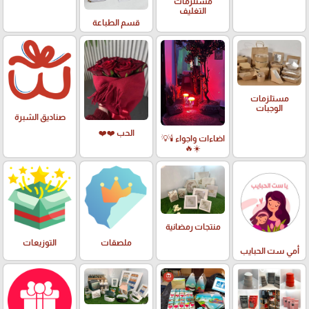
مستلزمات
التغليف
قسم الطباعة
مستلزمات
الوجبات
صناديق الشبرة
الحب ❤️❤️
اضاءات واجواء 🕯️💡
☀️🔥
منتجات رمضانية
ملصقات
التوزيعات
أمي ست الحبايب