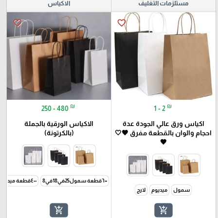
مستلزمات التغليف
الاكياس
favorite_border
favorite_border
₪
₪
250 - 480
1 - 2
اكياس ورق عالي الجودة عدة
الاكياس الورقية بالجملة
احجام والوان بالقطعة مفرق 🖤🤍
(بالكرتونة)
🤎
٦٠٠قطعة سمول25في18في8
٤٠٠قطعة ميديوم31في25في12
سمول
ميديوم
لارج
add_shopping_cart
add_shopping_cart