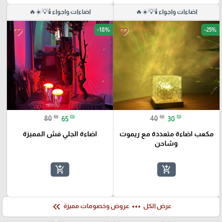
اضاءات واجواء 🕯️💡☀️🔥
اضاءات واجواء 🕯️💡☀️🔥
-18%
-25%
favorite_border
favorite_border
₪
₪
₪
₪
80
65
40
30
مكعب اضاءة متعددة مع ريموت
اضاءة الجلي فش المميزة
وشاحن
add_shopping_cart
add_shopping_cart
keyboard_double_arrow_left
more_horiz
عرض الكل
عروض وخصومات مميزة