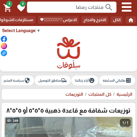
0
0
search
shopping_cart
favorite
home
الكل
التخرج والنجاح
الاعراس🤍🤵🏻‍♀️👰🏻‍♀️🖤
مستلزمات الشوكولا
Select Language
▼
security
commute
emoji_emotions
ballot
طلباتي السابقة
آراء زبائننا
مناطق التوصيل
سياسة المتجر
الرئيسية
كل المنتجات
التوزيعات
توزيعات شفافة مع قاعدة ذهبية ٥*٥*٥ أو ٥*٥*٨
1 / 1