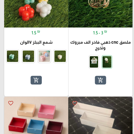
₪
₪
1.5
1.5 - 3
ملصق cnc ذهبي فاخر الف مبروك
شمع الببلز ٧الوان
وتخرج
add_shopping_cart
add_shopping_cart
favorite_border
favorite_border