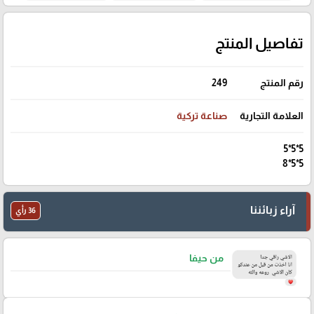
تفاصيل المنتج
رقم المنتج
249
العلامة التجارية
صناعة تركية
5*5*5
5*5*8
آراء زبائننا
36 رأي
من حيفا