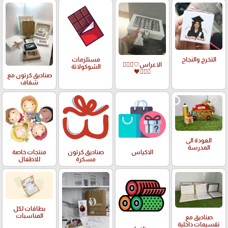
التخرج والنجاح
مستلزمات
الاعراس🤍🤵🏻‍♀️
الشوكولاتة
👰🏻‍♀️🖤
صناديق كرتون مع
شفاف
العودة الى
المدرسة
الاكياس
صناديق كرتون
منتجات خاصة
مسكرة
للاطفال
بطاقات لكل
المناسبات
صناديق مع
تقسيمات داخلية