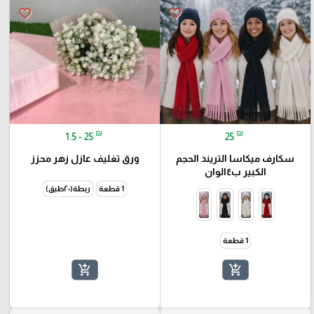
favorite_border
favorite_border
₪
₪
1.5 - 25
25
سكارف ميكاسا التريند الحجم
ورق تغليف عازل زهر محزز
الكبير ب٤الوان
1 قطعة
ربطة(٢٠طبق)
1 قطعة
add_shopping_cart
add_shopping_cart