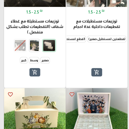
₪
₪
1.5 - 2.5
1.5 - 2.5
توزيعات مستطيلات مع
توزيعات مستطيلة مع غطاء
تقطيعات داخلية عدة احجام
شفاف (التقطيعات تطلب بشكل
منفصل )
لقطعتين (مستطيل صغير)
3قطع (مستطيل وسط)
4قطع (مستطيل كبير)
صغير
وسط
كبير
add_shopping_cart
add_shopping_cart
favorite_border
favorite_border