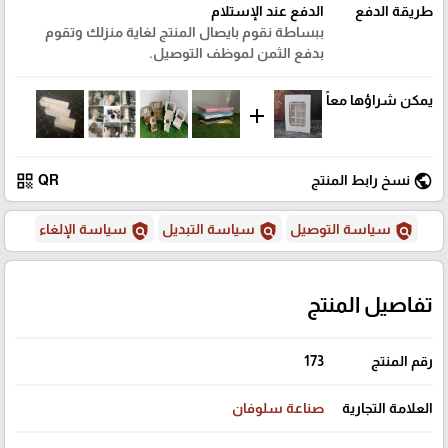
طريقة الدفع
الدفع عند الإستلام
ببساطة نقوم بايصال المنتج لغاية منزلك وتقوم
بدفع الثمن لموظف التوصيل.
يمكن شراؤها معاً
add
qr_code
public
نسخ رابط المنتج
QR
policy
policy
policy
سياسة التوصيل
سياسة التبديل
سياسة الإلغاء
تفاصيل المنتج
رقم المنتج
173
العلامة التجارية
صناعة سلوفان