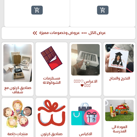
add_shopping_cart
add_shopping_cart
keyboard_double_arrow_left
more_horiz
عرض الكل
عروض وخصومات مميزة
التخرج والنجاح
مستلزمات
الاعراس🤍🤵🏻‍♀️
الشوكولاتة
👰🏻‍♀️🖤
صناديق كرتون مع
شفاف
العودة الى
المدرسة
الاكياس
صناديق كرتون
منتجات خاصة