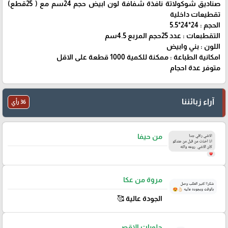
صناديق شوكولاتة نافذة شفافة لون ابيض حجم 24سم مع ( 25قطع)
تقطيعات داخلية
الحجم : 24*24*5.5
التقطبعات : عدد 25حجم المربع 4.5سم
اللون : بني وابيض
امكانية الطباعة : ممكنة للكمية 1000 قطعة على الاقل
متوفر عدة احجام
آراء زبائننا
36 رأي
من حيفا
مروة من عكا
الجودة عالية 🥰
حلويات الاقصى