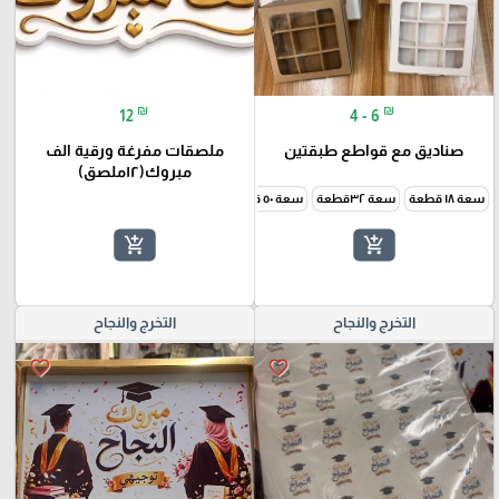
₪
₪
12
4 - 6
صناديق مع قواطع طبقتين
ملصقات مفرغة ورقية الف
مبروك(١٢ملصق)
سعة ١٨ قطعة
سعة ٣٢قطعة
سعة ٥٠ قطعة
add_shopping_cart
add_shopping_cart
التخرج والنجاح
التخرج والنجاح
favorite_border
favorite_border