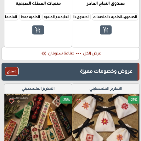
صندوق النجاح الفاخر
منتجات العطلة الصيفية
الصندوق+الخلفية +الملصقات
الصندوق+الخلفية فقط
العلبة مع الخلفية
الخلفية فقط
الملصقات 
add_shopping_cart
add_shopping_cart
keyboard_double_arrow_left
more_horiz
عرض الكل
صناعة سلوفان
عروض وخصومات مميزة
6 منتج
التطريز الفلسطيني
التطريز الفلسطيني
-25%
-25%
favorite_border
favorite_border