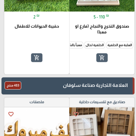
₪
₪
2
5 - 110
صندوق التخرج والنجاح (فارغ او
حقيبة الحيوانات للاطفال
معبا)
العلبة مع الخلفية
الخلفية لحال
معبأ بالشوكولاتة 24 حبة
معبأ بالشوكولاتة ٤٨حبة
add_shopping_cart
add_shopping_cart
العلامة التجارية صناعة سلوفان
483 منتج
صناديق مع تقسيمات داخلية
ملصقات
favorite_border
favorite_border