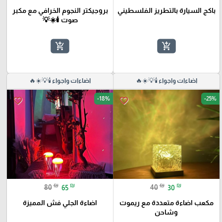
باكج السيارة بالتطريز الفلسطيني
بروجيكتر النجوم الخرافي مع مكبر
صوت 🕯️☀️💡
add_shopping_cart
add_shopping_cart
اضاءات واجواء 🕯️💡☀️🔥
اضاءات واجواء 🕯️💡☀️🔥
-18%
-25%
favorite_border
favorite_border
₪
₪
₪
₪
80
65
40
30
مكعب اضاءة متعددة مع ريموت
اضاءة الجلي فش المميزة
وشاحن