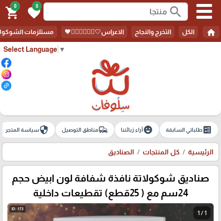
0
0
search
shopping_cart
favorite
home
الكل
التخرج والنجاح
الاعراس🤍🤵🏻‍♀️👰🏻‍♀️🖤
مستلزمات الشوكولا
Select Language
▼
security
commute
emoji_emotions
ballot
طلباتي السابقة
آراء زبائننا
مناطق التوصيل
سياسة المتجر
الرئيسية
كل المنتجات
الصناديق
صناديق شوكولاتة نافذة شفافة لون ابيض حجم
24سم مع ( 25قطع) تقطيعات داخلية
1 / 1