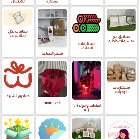
مسكرة
للاطفال
بطاقات لكل
المناسبات
صناديق مع
تقسيمات داخلية
مستلزمات
التغليف
قسم الطباعة
مستلزمات
الوجبات
صناديق الشبرة
الحب ❤️❤️
اضاءات واجواء 🕯️💡
☀️🔥