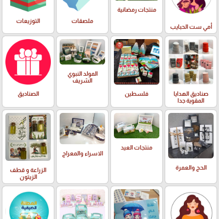
منتجات رمضانية
ملصقات
التوزيعات
أمي ست الحبايب
المولد النبوي
الشريف
صناديق الهدايا
فلسطين
الصناديق
المقوية جدا
منتجات العيد
الاسراء والمعراج
الحج والعمرة
الزراعة و قطف
الزيتون