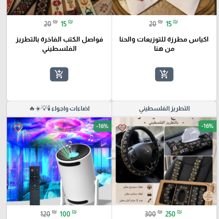
₪
₪
₪
₪
20
15
20
15
اكياس مطرزة للتوزيعات والحنا
فواصل الكتب الفاخرة بالتطريز
من هنا
الفلسطيني
add_shopping_cart
add_shopping_cart
التطريز الفلسطيني
اضاءات واجواء 🕯️💡☀️🔥
-16%
-16%
favorite_border
favorite_border
₪
₪
₪
₪
120
100
300
250