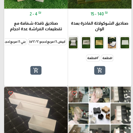
₪
₪
2 - 4
15 - 140
صناديق الشوكولاتة الفاخرة بعدة
صناديق نافذة شفافة مع
الوان
تقطيعات الفراشة عدة احجام
ابيض ١٦ مربع(حجم٢٠*٢٠*٥)
بني ١٦ مربع(حجم٢٠*٢٠*٥)
١قطعة
١٢قطعة
add_shopping_cart
add_shopping_cart
favorite_border
favorite_border