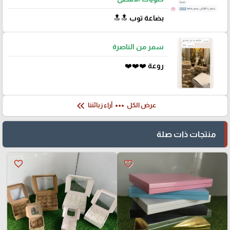
بضاعة توب 🔝🔝
سمر من الناصرة
روعة ❤️❤️❤️
keyboard_double_arrow_left
more_horiz
عرض الكل
آراء زبائننا
منتجات ذات صلة
favorite_border
favorite_border