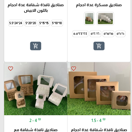
صناديق مسكرة عدة احجام
صناديق نافذة شفافة عدة احجام
باللون الابيض
24*24*5.5
20*20*5
15*15*5
10*10*5
٢٤*٢٤*٥.٥
٢٠*٢٠*٥
١٥*١٥*٥
١٠*١٠*٥
add_shopping_cart
add_shopping_cart
favorite_border
favorite_border
₪
₪
2 - 4
1.5 - 4
صناديق نافذة شفافة عدة احجام
صناديق نافذة شفافة مع