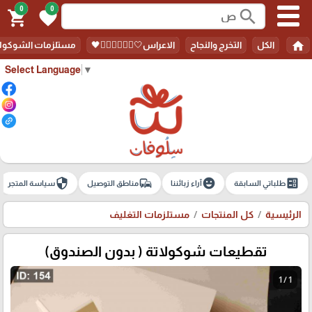
0
0
search
shopping_cart
favorite
home
الكل
التخرج والنجاح
الاعراس🤍🤵🏻‍♀️👰🏻‍♀️🖤
مستلزمات الشوكولا
Select Language
▼
security
commute
emoji_emotions
ballot
طلباتي السابقة
آراء زبائننا
مناطق التوصيل
سياسة المتجر
الرئيسية
كل المنتجات
مستلزمات التغليف
تقطيعات شوكولاتة ( بدون الصندوق)
1 / 1