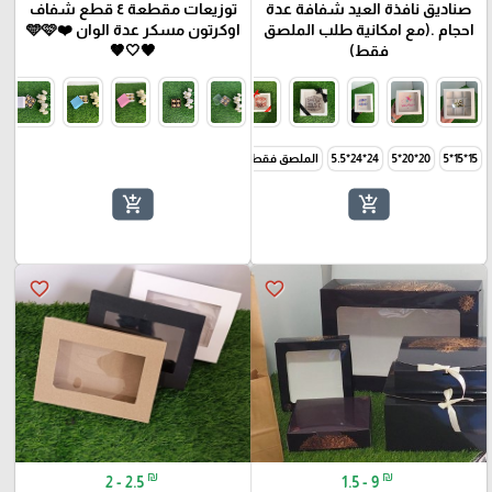
صناديق نافذة العيد شفافة عدة
توزيعات مقطعة ٤ قطع شفاف
احجام .(مع امكانية طلب الملصق
اوكرتون مسكر عدة الوان ❤️🩵🩷
فقط)
🖤🤍🤎
15*15*5
20*20*5
24*24*5.5
الملصق فقط
add_shopping_cart
add_shopping_cart
favorite_border
favorite_border
₪
₪
2 - 2.5
1.5 - 9