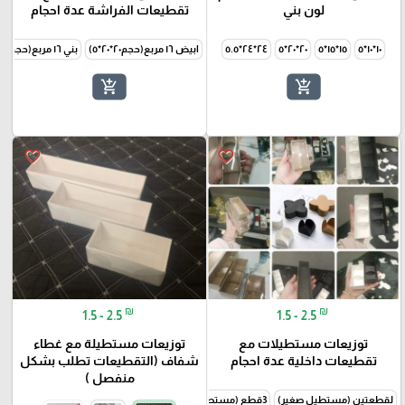
لون بني
تقطيعات الفراشة عدة احجام
١٠*١٠*٥
١٥*١٥*٥
٢٠*٢٠*٥
٢٤*٢٤*٥.٥
ابيض ١٦ مربع(حجم٢٠*٢٠*٥)
بني ١٦ مربع(حجم٢٠*٢٠*٥)
add_shopping_cart
add_shopping_cart
favorite_border
favorite_border
₪
₪
1.5 - 2.5
1.5 - 2.5
توزيعات مستطيلات مع
توزيعات مستطيلة مع غطاء
تقطيعات داخلية عدة احجام
شفاف (التقطيعات تطلب بشكل
منفصل )
لقطعتين (مستطيل صغير)
3قطع (مستطيل وسط)
4قطع (مستطيل كبير)