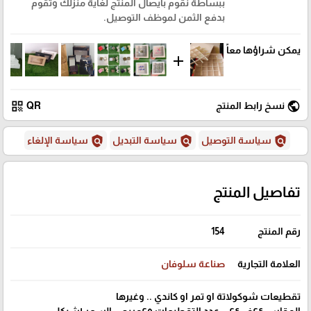
ببساطة نقوم بايصال المنتج لغاية منزلك وتقوم
بدفع الثمن لموظف التوصيل.
يمكن شراؤها معاً
add
qr_code
public
نسخ رابط المنتج
QR
policy
policy
policy
سياسة التوصيل
سياسة التبديل
سياسة الإلغاء
تفاصيل المنتج
رقم المنتج
154
العلامة التجارية
صناعة سلوفان
تقطيعات شوكولاتة او تمر او كاندي .. وغيرها