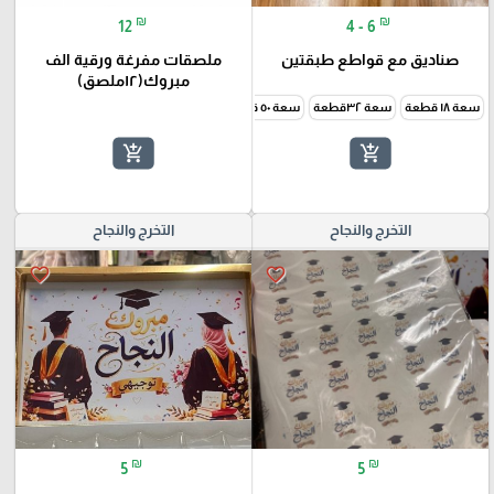
₪
₪
12
4 - 6
صناديق مع قواطع طبقتين
ملصقات مفرغة ورقية الف
مبروك(١٢ملصق)
سعة ١٨ قطعة
سعة ٣٢قطعة
سعة ٥٠ قطعة
add_shopping_cart
add_shopping_cart
التخرج والنجاح
التخرج والنجاح
favorite_border
favorite_border
₪
₪
5
5