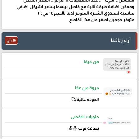
المقاس ٢٤في٢٤ .. عدد التقطيعات ٢٥مربع .. السعر ١شيكل
وممكن اضافة طبقة ثانية مع فاصل بينهما بسعر ١شيكل اضافي
مناسبة لصندوق الشبرة المتوفر لدينا بالحجم ٢٤في٢٤
متوفر حجمين اصغر من هذا القاطع
آراء زبائننا
36 رأي
من حيفا
مروة من عكا
الجودة عالية 🥰
حلويات الاقصى
بضاعة توب 🔝🔝