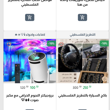
من هنا
الفلسطيني
add_shopping_cart
add_shopping_cart
التطريز الفلسطيني
اضاءات واجواء 🕯️💡☀️🔥
-16%
-16%
favorite_border
favorite_border
₪
₪
₪
₪
120
100
300
250
باكج السيارة بالتطريز الفلسطيني
بروجيكتر النجوم الخرافي مع مكبر
صوت 🕯️☀️💡