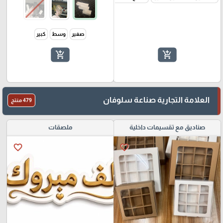
صغير
وسط
كبير
add_shopping_cart
add_shopping_cart
العلامة التجارية صناعة سلوفان
479 منتج
صناديق مع تقسيمات داخلية
ملصقات
favorite_border
favorite_border