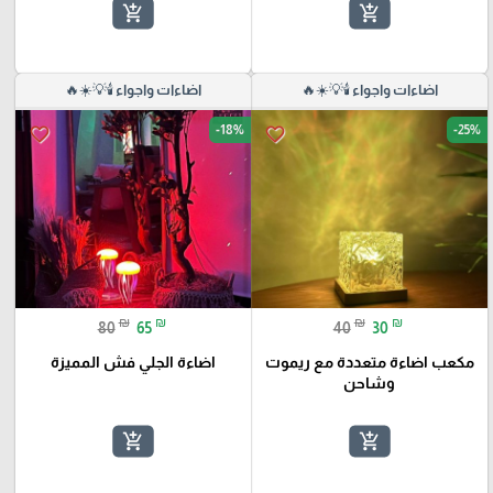
add_shopping_cart
add_shopping_cart
اضاءات واجواء 🕯️💡☀️🔥
اضاءات واجواء 🕯️💡☀️🔥
-18%
-25%
favorite_border
favorite_border
₪
₪
₪
₪
80
65
40
30
مكعب اضاءة متعددة مع ريموت
اضاءة الجلي فش المميزة
وشاحن
add_shopping_cart
add_shopping_cart