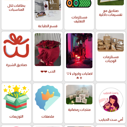
بطاقات لكل
المناسبات
صناديق مع
تقسيمات داخلية
مستلزمات
التغليف
قسم الطباعة
مستلزمات
الوجبات
صناديق الشبرة
الحب ❤️❤️
اضاءات واجواء 🕯️💡
☀️🔥
منتجات رمضانية
ملصقات
التوزيعات
أمي ست الحبايب