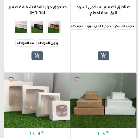
صناديق تصميم اسلامي اسود
صندوق جرار نافذة شفافة صغير
انيق عدة احجام
(١٥*١٠*٣)
حجم ٢٠ مسكر
حجم ٢٤ مع شبرة
حجم ٣٠ مع شبرة
حجم عملاق
10*10*5
بدون القواطع
مع القواطع
add_shopping_cart
add_shopping_cart
favorite_border
favorite_border
₪
₪
1.5 - 4
1 - 3