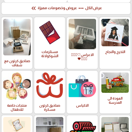
keyboard_double_arrow_left
more_horiz
عرض الكل
عروض وخصومات مميزة
التخرج والنجاح
مستلزمات
الاعراس🤍🤵🏻‍♀️
الشوكولاتة
👰🏻‍♀️🖤
صناديق كرتون مع
شفاف
العودة الى
المدرسة
الاكياس
صناديق كرتون
منتجات خاصة
مسكرة
للاطفال