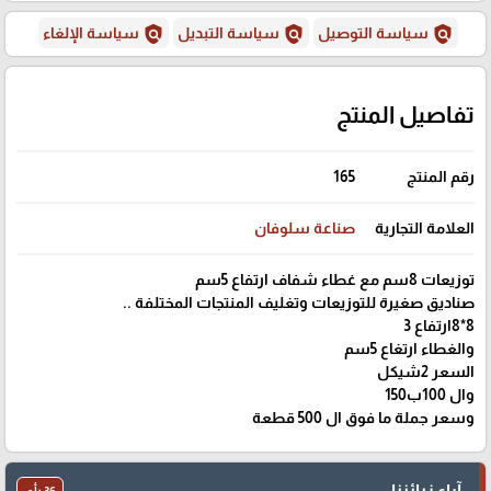
policy
policy
policy
سياسة التوصيل
سياسة التبديل
سياسة الإلغاء
تفاصيل المنتج
رقم المنتج
165
العلامة التجارية
صناعة سلوفان
توزيعات 8سم مع غطاء شفاف ارتفاع 5سم
صناديق صغيرة للتوزيعات وتغليف المنتجات المختلفة ..
8*8ارتفاع 3
والغطاء ارتغاع 5سم
السعر 2شيكل
وال 100ب150
وسعر جملة ما فوق ال 500 قطعة
آراء زبائننا