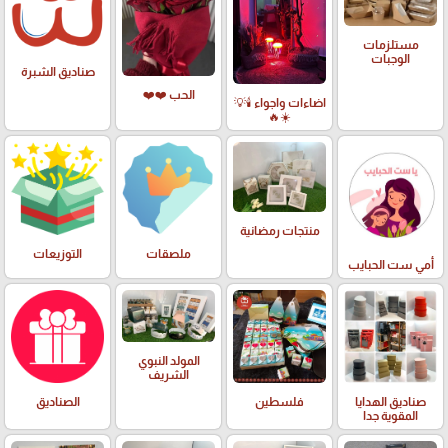
مستلزمات
الوجبات
صناديق الشبرة
الحب ❤️❤️
اضاءات واجواء 🕯️💡
☀️🔥
منتجات رمضانية
ملصقات
التوزيعات
أمي ست الحبايب
المولد النبوي
الشريف
صناديق الهدايا
فلسطين
الصناديق
المقوية جدا