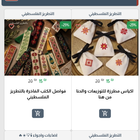
التطريز الفلسطيني
التطريز الفلسطيني
-25%
-25%
favorite_border
favorite_border
₪
₪
₪
₪
20
15
20
15
اكياس مطرزة للتوزيعات والحنا
فواصل الكتب الفاخرة بالتطريز
من هنا
الفلسطيني
add_shopping_cart
add_shopping_cart
التطريز الفلسطيني
اضاءات واجواء 🕯️💡☀️🔥