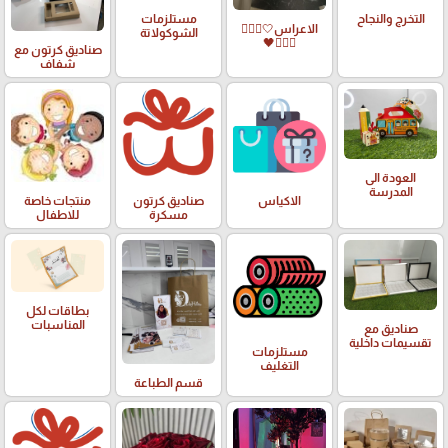
التخرج والنجاح
مستلزمات
الاعراس🤍🤵🏻‍♀️
الشوكولاتة
👰🏻‍♀️🖤
صناديق كرتون مع
شفاف
العودة الى
المدرسة
الاكياس
صناديق كرتون
منتجات خاصة
مسكرة
للاطفال
بطاقات لكل
المناسبات
صناديق مع
تقسيمات داخلية
مستلزمات
التغليف
قسم الطباعة