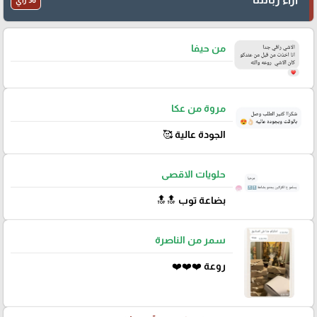
36 رأي
من حيفا
مروة من عكا
الجودة عالية 🥰
حلويات الاقصى
بضاعة توب 🔝🔝
سمر من الناصرة
روعة ❤️❤️❤️