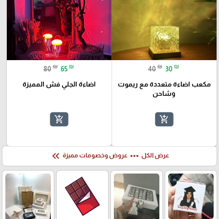
₪
₪
₪
₪
80
65
40
30
مكعب اضاءة متعددة مع ريموت
اضاءة الجلي فش المميزة
وشاحن
add_shopping_cart
add_shopping_cart
keyboard_double_arrow_left
more_horiz
عرض الكل
عروض وخصومات مميزة