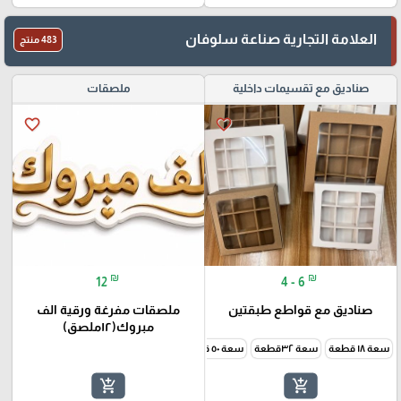
العلامة التجارية صناعة سلوفان
483 منتج
صناديق مع تقسيمات داخلية
ملصقات
favorite_border
favorite_border
₪
₪
12
4 - 6
صناديق مع قواطع طبقتين
ملصقات مفرغة ورقية الف
مبروك(١٢ملصق)
سعة ١٨ قطعة
سعة ٣٢قطعة
سعة ٥٠ قطعة
add_shopping_cart
add_shopping_cart