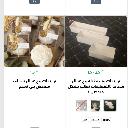
favorite_border
favorite_border
₪
₪
1.5
1.5 - 2.5
توزيعات مستطيلة مع غطاء
توزيعات مع غطاء شفاف
شفاف (التقطيعات تطلب بشكل
منخفض بني ٨سم
منفصل )
صغير
وسط
كبير