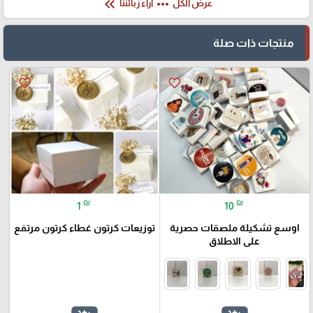
keyboard_double_arrow_left
more_horiz
عرض الكل
آراء زبائننا
منتجات ذات صلة
favorite_border
favorite_border
₪
₪
1
10
اوسع تشكيلة ملصقات حصرية
توزيعات كرتون غطاء كرتون مرتفع
على الاطلاق