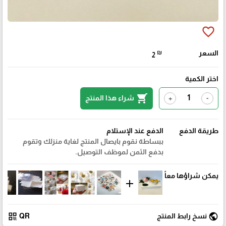
favorite_border
السعر
₪
2
اختر الكمية
shopping_cart
شراء هذا المنتج
+
-
طريقة الدفع
الدفع عند الإستلام
ببساطة نقوم بايصال المنتج لغاية منزلك وتقوم
بدفع الثمن لموظف التوصيل.
يمكن شراؤها معاً
add
qr_code
public
نسخ رابط المنتج
QR