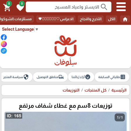
0
0
search
shopping_cart
favorite
home
الكل
التخرج والنجاح
الاعراس🤍🤵🏻‍♀️👰🏻‍♀️🖤
مستلزمات الشوكولا
Select Language
▼
security
commute
emoji_emotions
ballot
طلباتي السابقة
آراء زبائننا
مناطق التوصيل
سياسة المتجر
الرئيسية
كل المنتجات
التوزيعات
توزيعات 8سم مع غطاء شفاف مرتفع
1 / 1