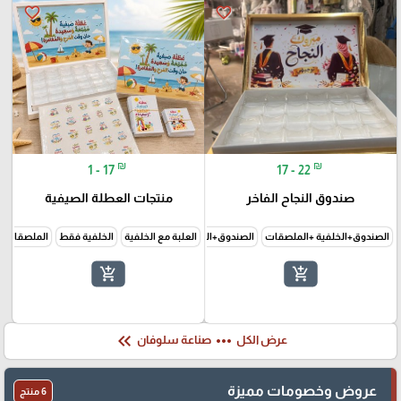
favorite_border
favorite_border
₪
₪
1 - 17
17 - 22
صندوق النجاح الفاخر
منتجات العطلة الصيفية
الصندوق+الخلفية +الملصقات
الصندوق+الخلفية فقط
العلبة مع الخلفية
الخلفية فقط
الملصقات 
add_shopping_cart
add_shopping_cart
keyboard_double_arrow_left
more_horiz
عرض الكل
صناعة سلوفان
عروض وخصومات مميزة
6 منتج