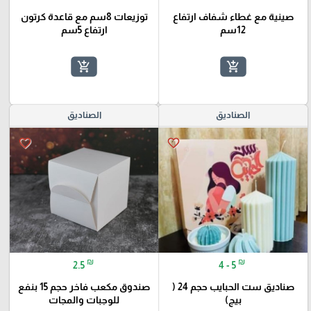
صينية مع غطاء شفاف ارتفاع
توزيعات 8سم مع قاعدة كرتون
12سم
ارتفاع 5سم
add_shopping_cart
add_shopping_cart
الصناديق
الصناديق
favorite_border
favorite_border
₪
₪
2.5
4 - 5
صناديق ست الحبايب حجم 24 (
صندوق مكعب فاخر حجم 15 بنفع
بيج)
للوجبات والمجات