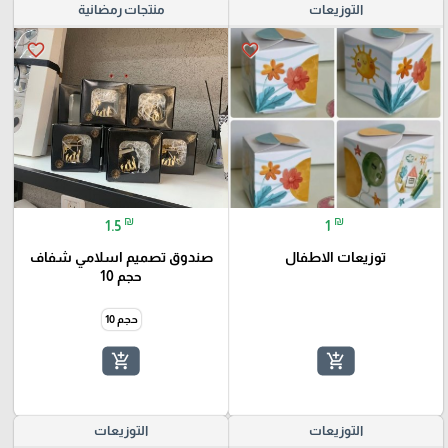
التوزيعات
منتجات رمضانية
favorite_border
favorite_border
₪
₪
1.5
1
توزيعات الاطفال
صندوق تصميم اسلامي شفاف
حجم 10
حجم 10
add_shopping_cart
add_shopping_cart
التوزيعات
التوزيعات