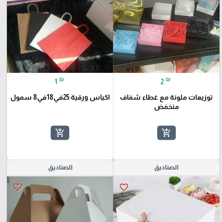
₪
₪
1
2
توزيعات ملونة مع غطاء شفاف
اكياس ورقية 25في18في8 سمول
منخفض
add_shopping_cart
add_shopping_cart
الصناديق
الصناديق
favorite_border
favorite_border