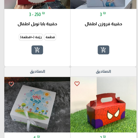
₪
₪
3 - 250
3
حقيبة فروزن اطفال
حقيبة بابا نويل اطفال
قطعة
رزمة (١٠٠قطعة)
add_shopping_cart
add_shopping_cart
الصناديق
الصناديق
favorite_border
favorite_border
₪
₪
6
2