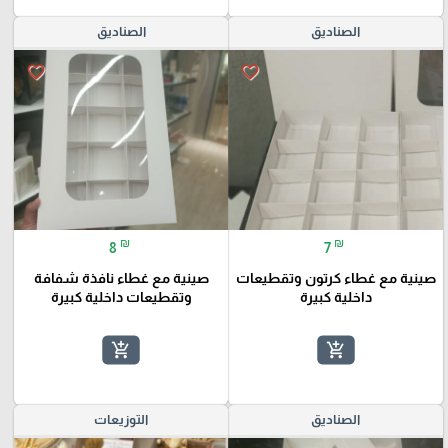
الصناديق
الصناديق
favorite_border
favorite_border
₪
₪
8
7
صينية مع غطاء كرتون وتقطيعات
صينية مع غطاء نافذة شفافة
داخلية كبيرة
وتقطيعات داخلية كبيرة
add_shopping_cart
add_shopping_cart
الصناديق
التوزيعات