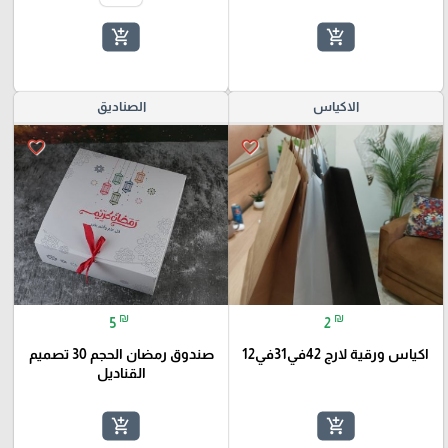
add_shopping_cart
add_shopping_cart
الاكياس
الصناديق
favorite_border
favorite_border
₪
₪
5
2
اكياس ورقية لارج 42في31في12
صندوق رمضان الحجم 30 تصميم
القناديل
add_shopping_cart
add_shopping_cart