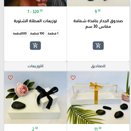
₪
₪
1 - 320
9
صندوق الجدار بنافذة شفافة
توزيعات العطلة الشتوية
مقاس 30 سم
1 قطعة
100 قطعة
500قطعة
add_shopping_cart
add_shopping_cart
الصناديق
التوزيعات
favorite_border
favorite_border
₪
₪
2
11