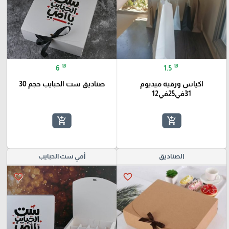
₪
₪
6
1.5
اكياس ورقية ميديوم
صناديق ست الحبايب حجم 30
31في25في12
add_shopping_cart
add_shopping_cart
الصناديق
أمي ست الحبايب
favorite_border
favorite_border