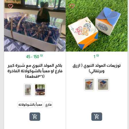
favorite_border
favorite_border
₪
₪
45 - 150
1
توزيعات المولد النبوي ( ازرق
باكج المولد النبوي مع شبرة كبير
وبرتقالي)
فارغ او معبأ بالشوكولاتة الفاخرة
(٣٦قطعة)
فارغ
معبأ بالشوكولاتة
add_shopping_cart
add_shopping_cart