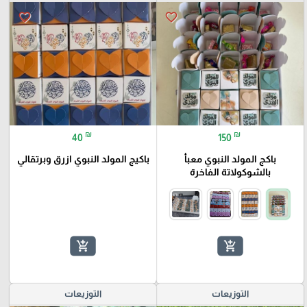
favorite_border
favorite_border
₪
₪
40
150
باكج المولد النبوي معبأ
باكيج المولد النبوي ازرق وبرتقالي
بالشوكولاتة الفاخرة
add_shopping_cart
add_shopping_cart
التوزيعات
التوزيعات