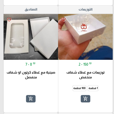
التوزيعات
الصناديق
favorite_border
favorite_border
₪
₪
7 - 8
2 - 150
توزيعات مع غطاء شفاف
صينية مع غطاء كرتون او شفاف
منخفض
منفصل
1 قطعة
100 قطعة
add_shopping_cart
add_shopping_cart