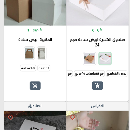
₪
₪
3 - 250
3 - 5
صندوق الشبرة ابيض سادة حجم
الحقيبة ابيض سادة
24
1 قطعة
100 قطعة
بدون القواطع
مع تقطيعات ٢٥مربع
مع تقطيعات ٥٠مربع
add_shopping_cart
add_shopping_cart
الاكياس
الصناديق
favorite_border
favorite_border