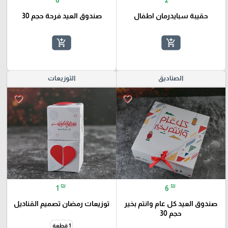
حقيبة سبايدرمان اطفال
صندوق العيد فرحة حجم 30
add_shopping_cart
add_shopping_cart
الصناديق
التوزيعات
favorite_border
favorite_border
₪
₪
1
6
صندوق العيد كل عام وانتم بخير
توزيعات رمضان تصميم القناديل
حجم 30
1 قطعة