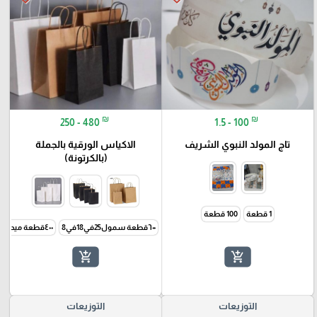
₪
₪
250 - 480
1.5 - 100
تاج المولد النبوي الشريف
الاكياس الورقية بالجملة
(بالكرتونة)
1 قطعة
100 قطعة
٦٠٠قطعة سمول25في18في8
٤٠٠قطعة ميديوم31في25في12
add_shopping_cart
add_shopping_cart
التوزيعات
التوزيعات