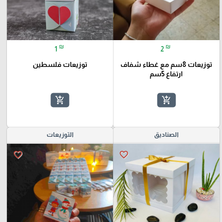
₪
₪
1
2
توزيعات 8سم مع غطاء شفاف
توزيعات فلسطين
ارتفاع 5سم
add_shopping_cart
add_shopping_cart
الصناديق
التوزيعات
favorite_border
favorite_border