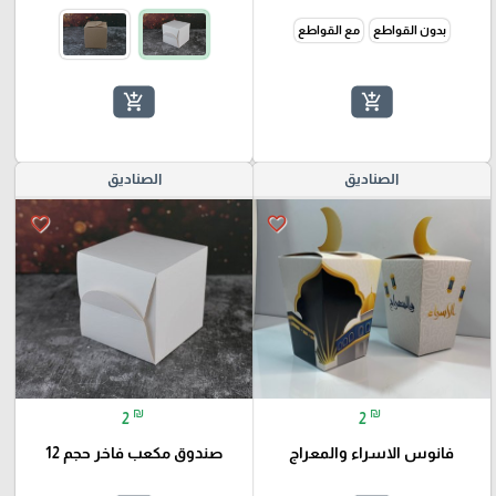
بدون القواطع
مع القواطع
add_shopping_cart
add_shopping_cart
الصناديق
الصناديق
favorite_border
favorite_border
₪
₪
2
2
فانوس الاسراء والمعراج
صندوق مكعب فاخر حجم 12