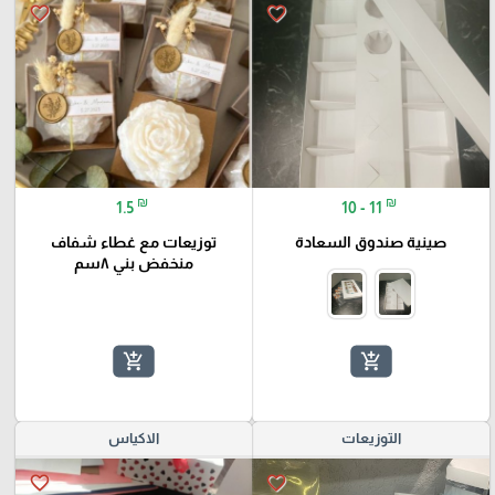
favorite_border
favorite_border
₪
₪
1.5
10 - 11
صينية صندوق السعادة
توزيعات مع غطاء شفاف
منخفض بني ٨سم
add_shopping_cart
add_shopping_cart
التوزيعات
الاكياس
favorite_border
favorite_border