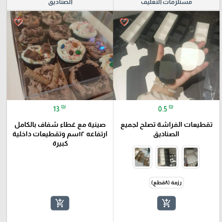
مستلزمات التغليف
الصناديق
favorite_border
favorite_border
₪
₪
13
0.5
تقطيعات الفراشة تصلح لجميع
صينية مع غطاء شفاف بالكامل
الصناديق
ارتفاعه ١٢سم وتقطيعات داخلية
كبيرة
رزمة (٨قطع)
add_shopping_cart
add_shopping_cart