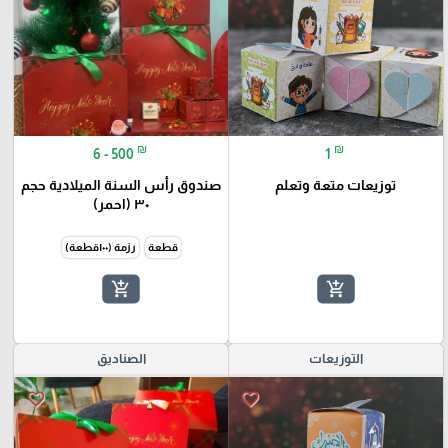
₪
₪
6 - 500
1
توزيعات متعة وتعلم
صندوق رأس السنة الميلادية حجم
٣٠ (احمر)
قطعة
رزمة (١٠٠قطعة)
add_shopping_cart
add_shopping_cart
التوزيعات
الصناديق
favorite_border
favorite_border