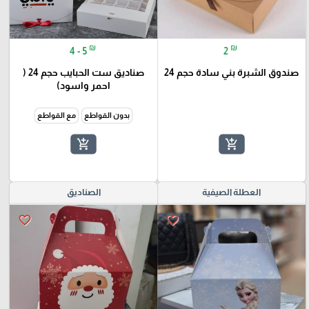
₪
₪
4 - 5
2
صندوق الشبرة بني سادة حجم 24
صناديق ست الحبايب حجم 24 (
احمر واسود)
بدون القواطع
مع القواطع
add_shopping_cart
add_shopping_cart
العطلة الصيفية
الصناديق
favorite_border
favorite_border