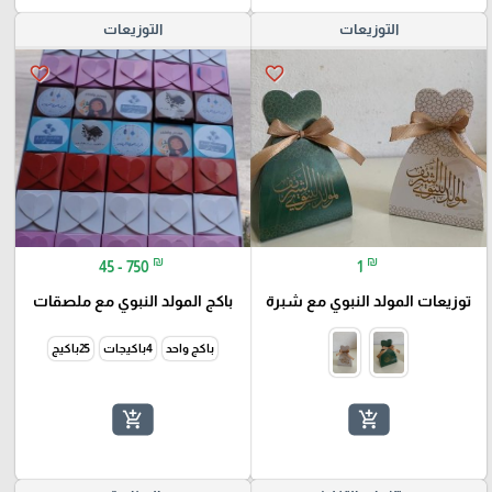
التوزيعات
التوزيعات
favorite_border
favorite_border
₪
₪
45 - 750
1
توزيعات المولد النبوي مع شبرة
باكج المولد النبوي مع ملصقات
باكج واحد
4باكيجات
25باكيج
add_shopping_cart
add_shopping_cart