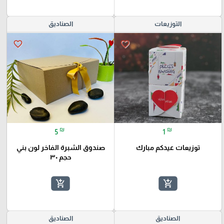
التوزيعات
الصناديق
favorite_border
favorite_border
₪
₪
5
1
توزيعات عيدكم مبارك
صندوق الشبرة الفاخر لون بني
حجم ٣٠
add_shopping_cart
add_shopping_cart
الصناديق
الصناديق