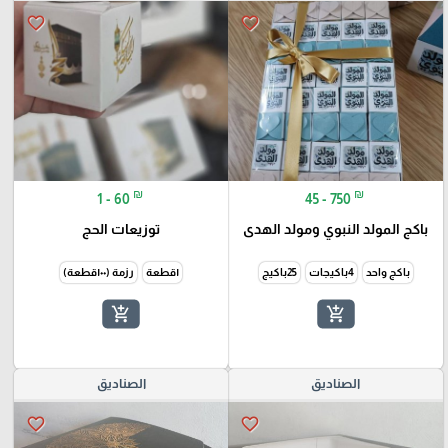
favorite_border
favorite_border
₪
₪
1 - 60
45 - 750
باكج المولد النبوي ومولد الهدى
توزيعات الحج
باكج واحد
4باكيجات
25باكيج
١قطعة
رزمة (١٠٠قطعة)
add_shopping_cart
add_shopping_cart
الصناديق
الصناديق
favorite_border
favorite_border