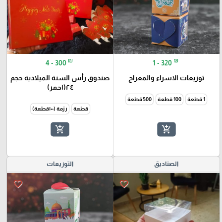
₪
₪
4 - 300
1 - 320
توزيعات الاسراء والمعراج
صندوق رأس السنة الميلادية حجم
٢٤(احمر)
1 قطعة
100 قطعة
500 قطعة
قطعة
رزمة (١٠٠قطعة)
add_shopping_cart
add_shopping_cart
الصناديق
التوزيعات
favorite_border
favorite_border