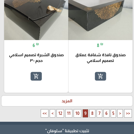
₪
₪
6
8
صندوق نافذة شفافة عملاق
صندوق الشبرة تصميم اسلامي
تصميم اسلامي
حجم ٣٠
add_shopping_cart
add_shopping_cart
المزيد
>>
>
12
11
10
9
8
7
6
5
<
<<
تثبيت تطبيقنا
"سلوفان"