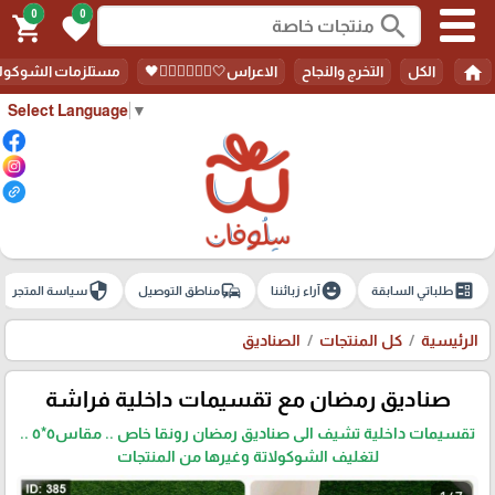
0
0
search
shopping_cart
favorite
home
الكل
التخرج والنجاح
الاعراس🤍🤵🏻‍♀️👰🏻‍♀️🖤
مستلزمات الشوكولا
Select Language
▼
security
commute
emoji_emotions
ballot
طلباتي السابقة
آراء زبائننا
مناطق التوصيل
سياسة المتجر
الرئيسية
كل المنتجات
الصناديق
صناديق رمضان مع تقسيمات داخلية فراشة
تقسيمات داخلية تشيف الى صناديق رمضان رونقا خاص .. مقاس٥*٥ ..
لتغليف الشوكولاتة وغيرها من المنتجات