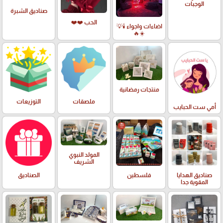
الوجبات
صناديق الشبرة
الحب ❤️❤️
اضاءات واجواء 🕯️💡
☀️🔥
منتجات رمضانية
ملصقات
التوزيعات
أمي ست الحبايب
المولد النبوي
الشريف
صناديق الهدايا
فلسطين
الصناديق
المقوية جدا