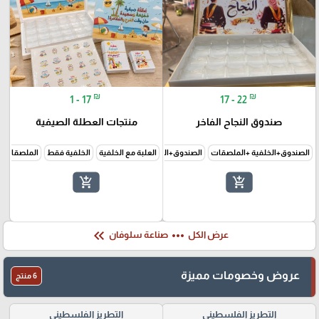
₪
₪
1 - 17
17 - 22
صندوق النجاح الفاخر
منتجات العطلة الصيفية
الصندوق+الخلفية +الملصقات
الصندوق+الخلفية فقط
العلبة مع الخلفية
الخلفية فقط
الملصقات 
add_shopping_cart
add_shopping_cart
keyboard_double_arrow_left
more_horiz
عرض الكل
صناعة سلوفان
عروض وخصومات مميزة
6 منتج
التطريز الفلسطيني
التطريز الفلسطيني