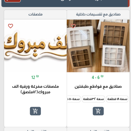
صناديق مع تقسيمات داخلية
ملصقات
favorite_border
favorite_border
₪
₪
12
4 - 6
صناديق مع قواطع طبقتين
ملصقات مفرغة ورقية الف
مبروك(١٢ملصق)
سعة ١٨ قطعة
سعة ٣٢قطعة
سعة ٥٠ قطعة
add_shopping_cart
add_shopping_cart