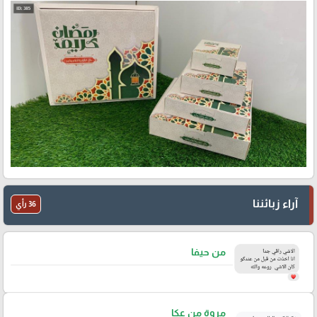
آراء زبائننا
36 رأي
من حيفا
مروة من عكا