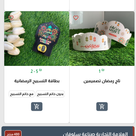
favorite_border
favorite_border
₪
₪
2 - 5
1
تاج رمضان تصميمين
بطاقة التسبيح الرمضانية
بدون خاتم التسبيح
مع خاتم التسبيح
add_shopping_cart
add_shopping_cart
العلامة التجارية صناعة سلوفان
480 منتج