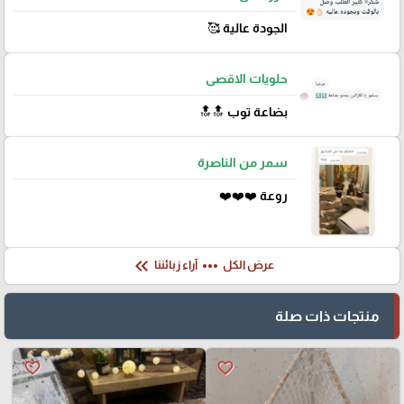
الجودة عالية 🥰
حلويات الاقصى
بضاعة توب 🔝🔝
سمر من الناصرة
روعة ❤️❤️❤️
keyboard_double_arrow_left
more_horiz
عرض الكل
آراء زبائننا
منتجات ذات صلة
favorite_border
favorite_border