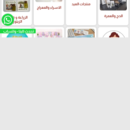
منتجات العيد
الاسراء والمعراج
الحج والعمرة
الزراعة و قطف
الزيتون
الايستر واعياد
العطلة الشتوية ☃️
العطلة الصيفية
يوم المرأة العالمي
المسيحيين
صناعة تركية
التطريز
صناعة سلوفان
صناعة الصين
الفلسطيني
تثبيت تطبيقنا
"سلوفان"