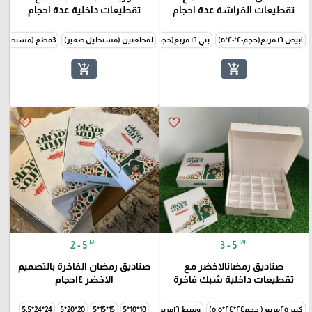
تقطيعات الفراشة عدة احجام
تقطيعات داخلية عدة احجام
ابيض ١٦ مربع(حجم٢٠*٢٠*٥)
بني ١٦ مربع(حجم٢٠*٢٠*٥)
ابيض٩مربع(حجم١٥*١٥*٥)
لقطعتين (مستطيل صغير)
3قطع (مستطيل وسط)
بني٩مربع(حجم١٥*١٥*٥)
add_shopping_cart
add_shopping_cart
favorite_border
favorite_border
₪
₪
2 - 5
3 - 5
صناديق رمضانالاخضر مع
صناديق رمضان الفاخرة بالتصميم
تقطيعات داخلية شبك فاخرة
الاخضر ٤احجام
كبير ٢٥مربع ( حجم٢٤*٢٤*٥.٥)
وسط ١٦مربع (حجم٢٠*٢٠*٥)
10*10*5
15*15*5
صغير ٩مربعات (حجم١٥*١٥*٥)
20*20*5
24*24*5.5