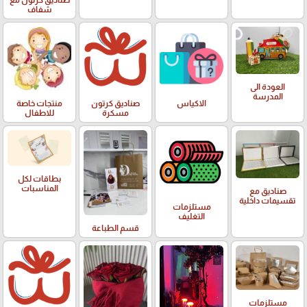
شفاف
العودة الى
المدرسة
الاكياس
صناديق كرتون
منتجات خاصة
مسكرة
للاطفال
بطاقات لكل
المناسبات
صناديق مع
تقسيمات داخلية
مستلزمات
التغليف
قسم الطباعة
مستلزمات