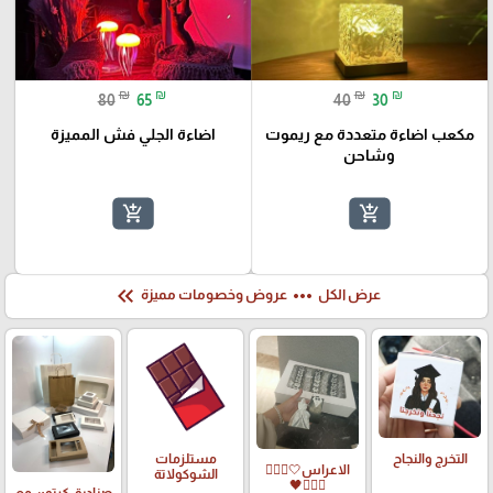
₪
₪
₪
₪
80
65
40
30
مكعب اضاءة متعددة مع ريموت
اضاءة الجلي فش المميزة
وشاحن
add_shopping_cart
add_shopping_cart
keyboard_double_arrow_left
more_horiz
عرض الكل
عروض وخصومات مميزة
التخرج والنجاح
مستلزمات
الاعراس🤍🤵🏻‍♀️
الشوكولاتة
👰🏻‍♀️🖤
صناديق كرتون مع