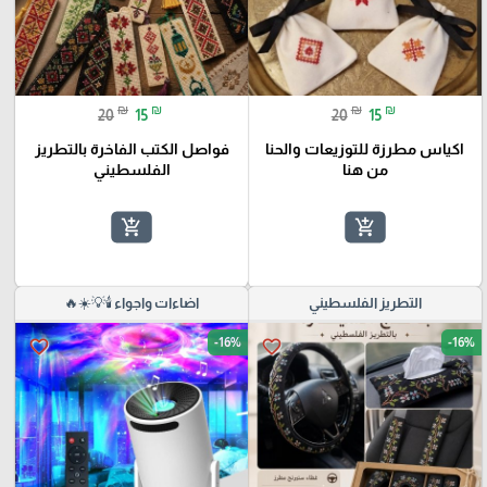
₪
₪
₪
₪
20
15
20
15
اكياس مطرزة للتوزيعات والحنا
فواصل الكتب الفاخرة بالتطريز
من هنا
الفلسطيني
add_shopping_cart
add_shopping_cart
التطريز الفلسطيني
اضاءات واجواء 🕯️💡☀️🔥
-16%
-16%
favorite_border
favorite_border