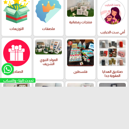
منتجات رمضانية
ملصقات
التوزيعات
أمي ست الحبايب
المولد النبوي
الشريف
صناديق الهدايا
فلسطين
الصناديق
المقوية جدا
منتجات العيد
الاسراء والمعراج
الحج والعمرة
الزراعة و قطف
الزيتون