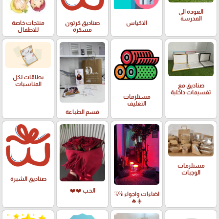
العودة الى
المدرسة
الاكياس
صناديق كرتون
منتجات خاصة
مسكرة
للاطفال
بطاقات لكل
المناسبات
صناديق مع
تقسيمات داخلية
مستلزمات
التغليف
قسم الطباعة
مستلزمات
الوجبات
صناديق الشبرة
الحب ❤️❤️
اضاءات واجواء 🕯️💡
☀️🔥