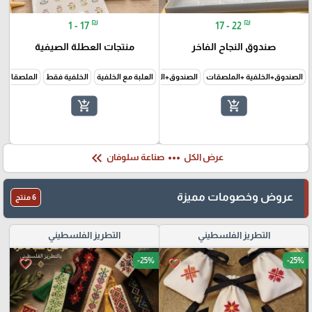
₪
₪
1 - 17
17 - 22
صندوق النجاح الفاخر
منتجات العطلة الصيفية
الصندوق+الخلفية +الملصقات
الصندوق+الخلفية فقط
العلبة مع الخلفية
الخلفية فقط
الملصقات 
add_shopping_cart
add_shopping_cart
keyboard_double_arrow_left
more_horiz
عرض الكل
صناعة سلوفان
عروض وخصومات مميزة
6 منتج
التطريز الفلسطيني
التطريز الفلسطيني
-25%
-25%
favorite_border
favorite_border