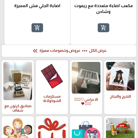
مكعب اضاءة متعددة مع ريموت
اضاءة الجلي فش المميزة
وشاحن
add_shopping_cart
add_shopping_cart
keyboard_double_arrow_left
more_horiz
عرض الكل
عروض وخصومات مميزة
التخرج والنجاح
مستلزمات
الاعراس🤍🤵🏻‍♀️
الشوكولاتة
👰🏻‍♀️🖤
صناديق كرتون مع
شفاف