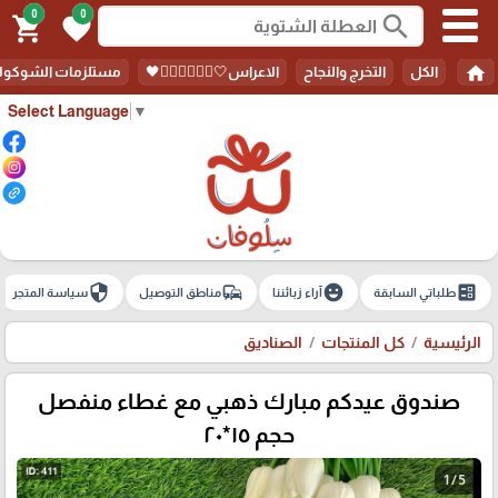
0
0
search
shopping_cart
favorite
home
الكل
التخرج والنجاح
الاعراس🤍🤵🏻‍♀️👰🏻‍♀️🖤
مستلزمات الشوكولا
Select Language
▼
security
commute
emoji_emotions
ballot
طلباتي السابقة
آراء زبائننا
مناطق التوصيل
سياسة المتجر
الرئيسية
كل المنتجات
الصناديق
صندوق عيدكم مبارك ذهبي مع غطاء منفصل
حجم ١٥*٢٠
1 / 5