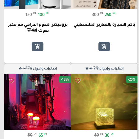
₪
₪
₪
₪
120
100
300
250
باكج السيارة بالتطريز الفلسطيني
بروجيكتر النجوم الخرافي مع مكبر
صوت 🕯️☀️💡
add_shopping_cart
add_shopping_cart
اضاءات واجواء 🕯️💡☀️🔥
اضاءات واجواء 🕯️💡☀️🔥
-18%
-25%
favorite_border
favorite_border
₪
₪
₪
₪
80
65
40
30