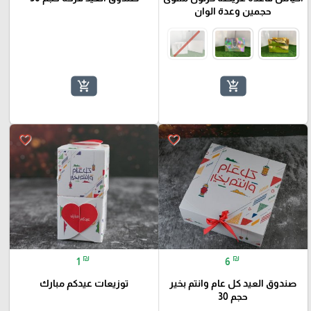
حجمين وعدة الوان
add_shopping_cart
add_shopping_cart
favorite_border
favorite_border
₪
₪
1
6
صندوق العيد كل عام وانتم بخير
توزيعات عيدكم مبارك
حجم 30