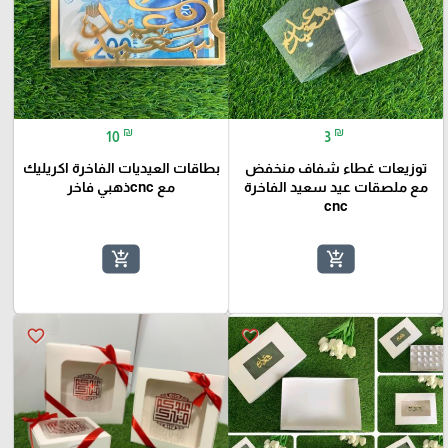
₪
₪
10
3
توزيعات غطاء شفاف منخفض
بطاقات العيديات الفاخرة اكريليك
مع ملصقات عيد سعيد الفاخرة
مع cncذهبي فاخر
cnc
add_shopping_cart
add_shopping_cart
favorite_border
favorite_border