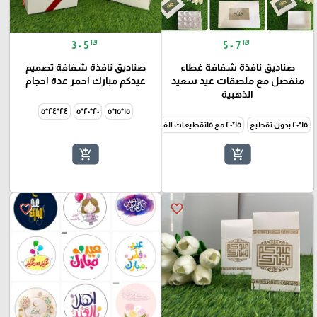
₪
₪
3 - 5
5 - 7
صناديق نافذة شفافة غطاء
صناديق نافذة شفافة تصميم
منفصل مع ملصقات عيد سعيد
عيدكم مبارك احمر عدة احجام
الذهبية
٢٤*٢٤*٥
٢٠*٢٠*٥
١٥*١٥*٥
١٥*٢٠ بدون تقطيع
١٥*٢٠ مع ١٥تقطيعات الفراشة
٢٠*٣٠بدون تقطيع
٢٠*٣٠ مع ٢٤قواطع
add_shopping_cart
add_shopping_cart
favorite_border
favorite_border