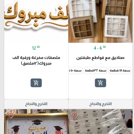
₪
₪
12
4 - 6
صناديق مع قواطع طبقتين
ملصقات مفرغة ورقية الف
مبروك(١٢ملصق)
سعة ١٨ قطعة
سعة ٣٢قطعة
سعة ٥٠ قطعة
add_shopping_cart
add_shopping_cart
التخرج والنجاح
التخرج والنجاح
favorite_border
favorite_border