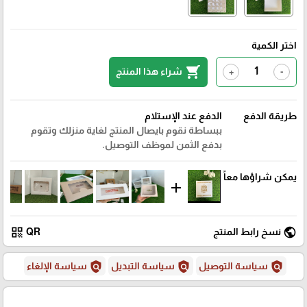
اختر الكمية
shopping_cart
شراء هذا المنتج
+
-
طريقة الدفع
الدفع عند الإستلام
ببساطة نقوم بايصال المنتج لغاية منزلك وتقوم
بدفع الثمن لموظف التوصيل.
يمكن شراؤها معاً
add
qr_code
public
نسخ رابط المنتج
QR
policy
policy
policy
سياسة التوصيل
سياسة التبديل
سياسة الإلغاء