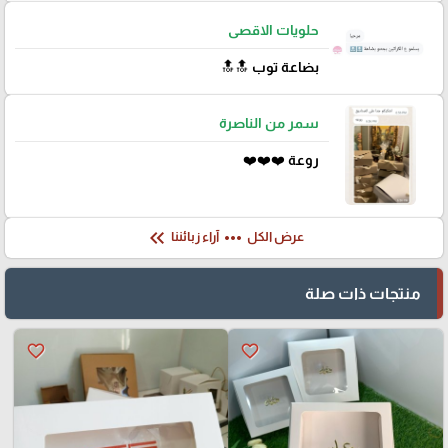
حلويات الاقصى
بضاعة توب 🔝🔝
سمر من الناصرة
روعة ❤️❤️❤️
keyboard_double_arrow_left
more_horiz
عرض الكل
آراء زبائننا
منتجات ذات صلة
favorite_border
favorite_border