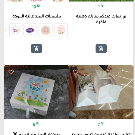
₪
₪
10
1
توزيعات عيدكم مبارك ذهبية
ملصقات العيد عالية الجودة
فاخرة
add_shopping_cart
add_shopping_cart
favorite_border
favorite_border
₪
₪
6
7
اكياس قاعدة عريضة كرتون مقوى
صندوق العيد فرحة حجم 30