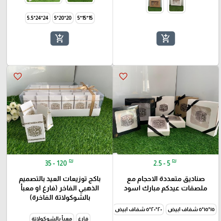
24*24*5.5
20*20*5
15*15*5
add_shopping_cart
add_shopping_cart
favorite_border
favorite_border
₪
₪
35 - 120
2.5 - 5
صناديق متعددة الاحجام مع
باكج توزيعات العيد بالتصميم
ملصقات عيدكم مبارك اسود
الذهبي الفاخر (فارغ او معبأ
بالشوكولاتة الفاخرة)
١٥*١٥*٥ شفاف ابيض
٢٠*٢٠*٥ شفاف ابيض
٢٤*٢٤*٥شفاف ابيض
١٥*١٥*٥مسكر ابيض
٢٤*٢٤*٥.٥مسكر 
فارغ
معبأ بالشوكولاتة