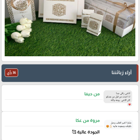
آراء زبائننا
36 رأي
من حيفا
مروة من عكا
الجودة عالية 🥰