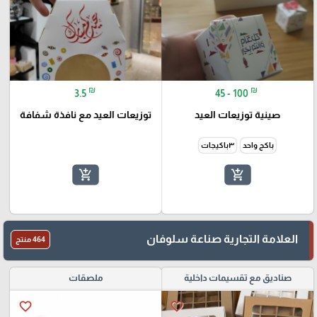
₪
₪
3.5
45 - 100
صينية توزيعات العيد
توزيعات العيد مع نافذة شفافة
باكج واحد
٣باكيجات
add_shopping_cart
add_shopping_cart
العلامة التجارية صناعة سلوفان
464 منتج
صناديق مع تقسيمات داخلية
ملصقات
favorite_border
favorite_border