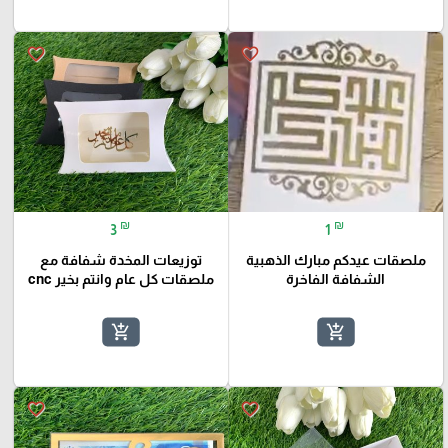
favorite_border
favorite_border
₪
₪
3
1
ملصقات عيدكم مبارك الذهبية
توزيعات المخدة شفافة مع
الشفافة الفاخرة
ملصقات كل عام وانتم بخير cnc
add_shopping_cart
add_shopping_cart
favorite_border
favorite_border