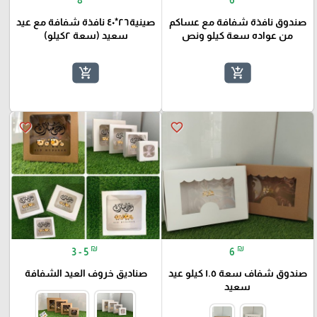
صندوق نافذة شفافة مع عساكم
صينية٢٦*٤٠ نافذة شفافة مع عيد
من عواده سعة كيلو ونص
سعيد (سعة ٢كيلو)
add_shopping_cart
add_shopping_cart
favorite_border
favorite_border
₪
₪
3 - 5
6
صندوق شفاف سعة ١.٥ كيلو عيد
صناديق خروف العيد الشفافة
سعيد