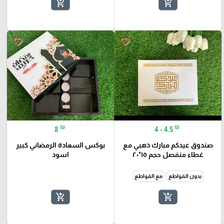
add_shopping_cart
add_shopping_cart
favorite_border
favorite_border
₪
₪
8
4 - 4.5
صندوق عيدكم مبارك ذهبي مع
بوكس السعادة الرمضاني كبير
غطاء منفصل حجم ١٥*٢٠
اسود
بدون القواطع
مع القواطع
add_shopping_cart
add_shopping_cart