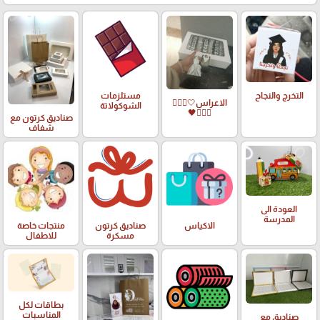
التخرج والنجاح
مستلزمات
الاعراس🤍🤵🏻‍♀️
الشوكولاتة
👰🏻‍♀️🖤
صناديق كرتون مع
شفاف
العودة الى
المدرسة
الاكياس
صناديق كرتون
منتجات خاصة
مسكرة
للاطفال
بطاقات لكل
المناسبات
صناديق مع