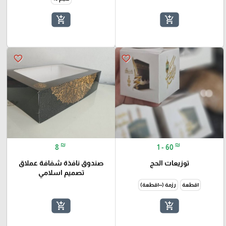
add_shopping_cart
add_shopping_cart
favorite_border
favorite_border
₪
₪
8
1 - 60
توزيعات الحج
صندوق نافذة شفافة عملاق
تصميم اسلامي
١قطعة
رزمة (١٠٠قطعة)
add_shopping_cart
add_shopping_cart