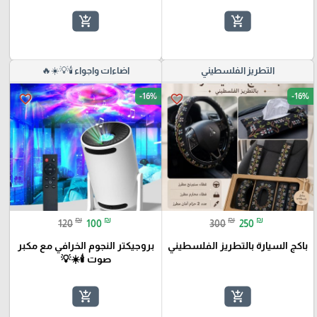
add_shopping_cart
add_shopping_cart
التطريز الفلسطيني
اضاءات واجواء 🕯️💡☀️🔥
-16%
-16%
favorite_border
favorite_border
₪
₪
₪
₪
120
100
300
250
باكج السيارة بالتطريز الفلسطيني
بروجيكتر النجوم الخرافي مع مكبر
صوت 🕯️☀️💡
add_shopping_cart
add_shopping_cart