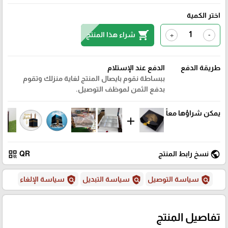
اختر الكمية
shopping_cart
شراء هذا المنتج
+
-
طريقة الدفع
الدفع عند الإستلام
ببساطة نقوم بايصال المنتج لغاية منزلك وتقوم
بدفع الثمن لموظف التوصيل.
يمكن شراؤها معاً
add
qr_code
public
نسخ رابط المنتج
QR
policy
policy
policy
سياسة التوصيل
سياسة التبديل
سياسة الإلغاء
تفاصيل المنتج