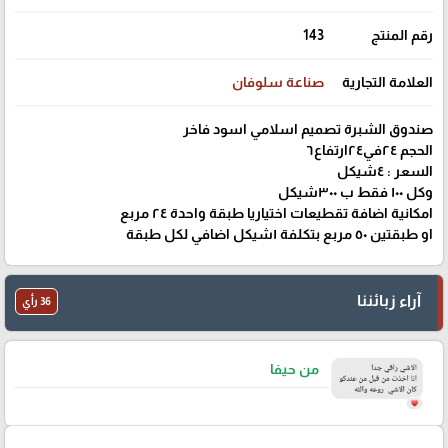
رقم المنتج
143
العلامة التجارية
صناعة سلوفان
صندوق الشبرة تصميم اسلامي اسود فاخر
الحجم ٢٤في٢٤ارتفاع٦
السعر : ٤شيكل
وكل ١٠٠ فقط ب ٣٠٠شيكل
امكانية اضافة تقطيعات اختياريا طبقة واحدة ٢٤ مربع
او طبقتين ٥٠ مربع بتكلفة ١شيكل اضافي لكل طبقة
آراء زبائننا
36 رأي
من حيفا