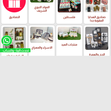
المولد النبوي
الشريف
صناديق الهدايا
فلسطين
الصناديق
المقوية جدا
منتجات العيد
الاسراء والمعراج
الحج والعمرة
الزراعة و قطف
الزيتون
الايستر واعياد
العطلة الشتوية ☃️
العطلة الصيفية
يوم المرأة العالمي
المسيحيين