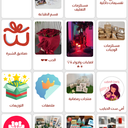
تقسيمات داخلية
مستلزمات
التغليف
قسم الطباعة
مستلزمات
الوجبات
صناديق الشبرة
الحب ❤️❤️
اضاءات واجواء 🕯️💡
☀️🔥
منتجات رمضانية
ملصقات
التوزيعات
أمي ست الحبايب