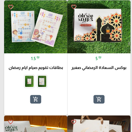
favorite_border
favorite_border
₪
₪
1.5
5
بوكس السعادة الرمضاني صغير
بطاقات تقويم صيام ايام رمضان
add_shopping_cart
add_shopping_cart
favorite_border
favorite_border