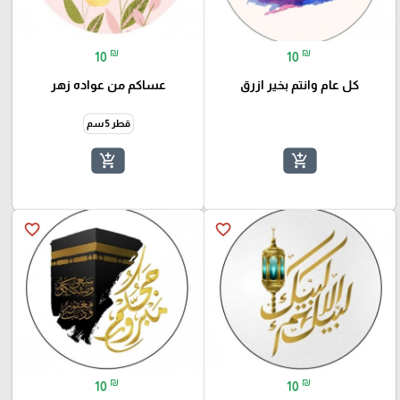
₪
₪
10
10
كل عام وانتم بخير ازرق
عساكم من عواده زهر
قطر 5 سم
add_shopping_cart
add_shopping_cart
favorite_border
favorite_border
₪
₪
10
10