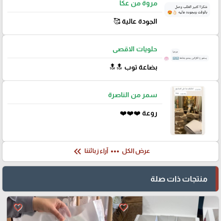
مروة من عكا
الجودة عالية 🥰
حلويات الاقصى
بضاعة توب 🔝🔝
سمر من الناصرة
روعة ❤️❤️❤️
keyboard_double_arrow_left
more_horiz
عرض الكل
آراء زبائننا
منتجات ذات صلة
favorite_border
favorite_border