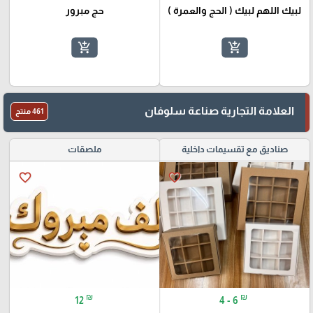
لبيك اللهم لبيك ( الحج والعمرة )
حج مبرور
add_shopping_cart
add_shopping_cart
العلامة التجارية صناعة سلوفان
461 منتج
صناديق مع تقسيمات داخلية
ملصقات
favorite_border
favorite_border
₪
₪
12
4 - 6