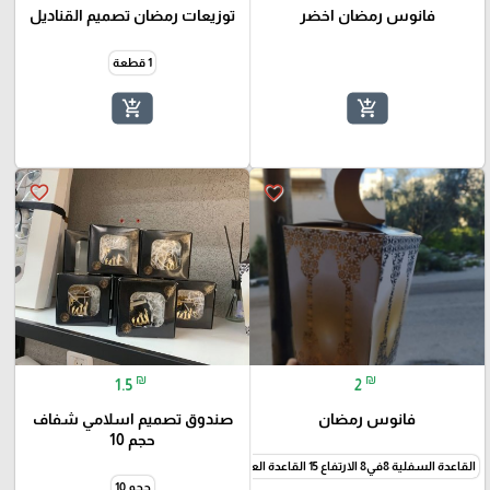
فانوس رمضان اخضر
توزيعات رمضان تصميم القناديل
1 قطعة
add_shopping_cart
add_shopping_cart
favorite_border
favorite_border
₪
₪
1.5
2
فانوس رمضان
صندوق تصميم اسلامي شفاف
حجم 10
القاعدة السفلية 8في8 الارتفاع 15 القاعدة العلوية 10في10
حجم 10