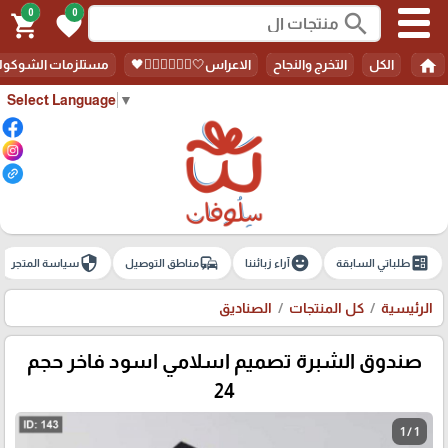
0
0
search
shopping_cart
favorite
home
الكل
التخرج والنجاح
الاعراس🤍🤵🏻‍♀️👰🏻‍♀️🖤
مستلزمات الشوكولا
Select Language
▼
security
commute
emoji_emotions
ballot
طلباتي السابقة
آراء زبائننا
مناطق التوصيل
سياسة المتجر
الرئيسية
كل المنتجات
الصناديق
صندوق الشبرة تصميم اسلامي اسود فاخر حجم
24
1 / 1