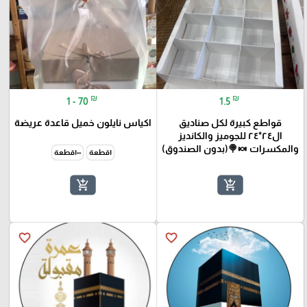
₪
₪
1 - 70
1.5
قواطع كبيرة لكل صناديق
اكياس نايلون خميل قاعدة عريضة
ال٢٤*٢٤ للجوميز والكانديز
والمكسرات 🍬🍭(بدون الصندوق)
١قطعة
١٠٠قطعة
add_shopping_cart
add_shopping_cart
favorite_border
favorite_border