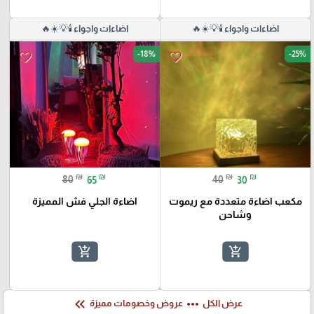
اضاءات واجواء 🕯️💡☀️🔥
اضاءات واجواء 🕯️💡☀️🔥
-18%
-25%
favorite_border
favorite_border
₪
₪
₪
₪
80
65
40
30
مكعب اضاءة متعددة مع ريموت
اضاءة الجلي فش المميزة
وشاحن
add_shopping_cart
add_shopping_cart
keyboard_double_arrow_left
more_horiz
عرض الكل
عروض وخصومات مميزة