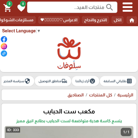
0
0
search
shopping_cart
favorite
home
الكل
التخرج والنجاح
الاعراس🤍🤵🏻‍♀️👰🏻‍♀️🖤
مستلزمات الشوكولا
Select Language
▼
security
commute
emoji_emotions
ballot
طلباتي السابقة
آراء زبائننا
مناطق التوصيل
سياسة المتجر
الرئيسية
كل المنتجات
الصناديق
مكعب ست الحبايب
يتسع كاسة هدية متواضعة لست الحبايب بطابع انيق مميز
1 / 1