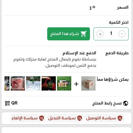
السعر
₪
3
اختر الكمية
shopping_cart
شراء هذا المنتج
+
-
طريقة الدفع
الدفع عند الإستلام
ببساطة نقوم بايصال المنتج لغاية منزلك وتقوم
بدفع الثمن لموظف التوصيل.
يمكن شراؤها معاً
add
qr_code
public
نسخ رابط المنتج
QR
policy
policy
policy
سياسة التوصيل
سياسة التبديل
سياسة الإلغاء