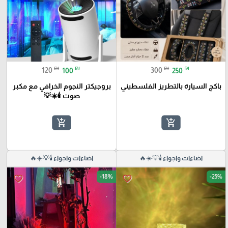
₪
₪
₪
₪
120
100
300
250
باكج السيارة بالتطريز الفلسطيني
بروجيكتر النجوم الخرافي مع مكبر
صوت 🕯️☀️💡
add_shopping_cart
add_shopping_cart
اضاءات واجواء 🕯️💡☀️🔥
اضاءات واجواء 🕯️💡☀️🔥
-18%
-25%
favorite_border
favorite_border