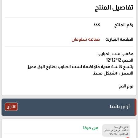
تفاصيل المنتج
رقم المنتج
333
العلامة التجارية
صناعة سلوفان
مكعب ست الحبايب
الحجم: 12*12*12
يتسع كاسة هدية متواضعة لست الحبايب بطابع انيق مميز
السعر : ٢شيكل فقط
يوم الام
آراء زبائننا
36 رأي
من حيفا