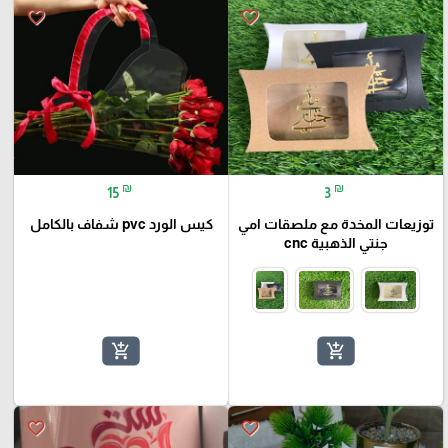
favorite_border
favorite_border
₪
₪
15
3
توزيعات المخدة مع ملصقات امي
كيس الورد pvc شفاف بالكامل
جنتي الذهبية cnc
add_shopping_cart
add_shopping_cart
favorite_border
favorite_border