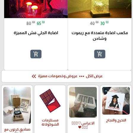
₪
₪
₪
₪
80
65
40
30
مكعب اضاءة متعددة مع ريموت
اضاءة الجلي فش المميزة
وشاحن
add_shopping_cart
add_shopping_cart
keyboard_double_arrow_left
more_horiz
عرض الكل
عروض وخصومات مميزة
التخرج والنجاح
مستلزمات
الاعراس🤍🤵🏻‍♀️
الشوكولاتة
👰🏻‍♀️🖤
صناديق كرتون مع