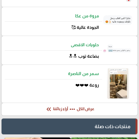
مروة من عكا
الجودة عالية 🥰
حلويات الاقصى
بضاعة توب 🔝🔝
سمر من الناصرة
روعة ❤️❤️❤️
keyboard_double_arrow_left
more_horiz
عرض الكل
آراء زبائننا
منتجات ذات صلة