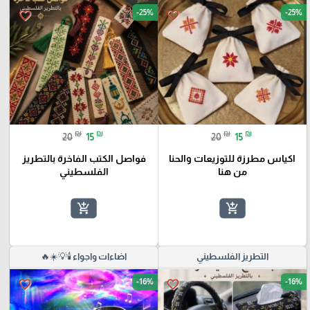
-25%
-25%
favorite_border
favorite_border
₪
₪
₪
₪
20
15
20
15
اكياس مطرزة للتوزيعات والحنا
فواصل الكتب الفاخرة بالتطريز
من هنا
الفلسطيني
add_shopping_cart
add_shopping_cart
التطريز الفلسطيني
اضاءات واجواء 🕯️💡☀️🔥
-16%
-16%
favorite_border
favorite_border