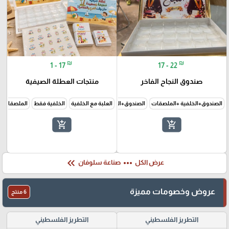
₪
₪
1 - 17
17 - 22
صندوق النجاح الفاخر
منتجات العطلة الصيفية
الصندوق+الخلفية +الملصقات
الصندوق+الخلفية فقط
العلبة مع الخلفية
الخلفية فقط
الملصقات 
add_shopping_cart
add_shopping_cart
keyboard_double_arrow_left
more_horiz
عرض الكل
صناعة سلوفان
عروض وخصومات مميزة
6 منتج
التطريز الفلسطيني
التطريز الفلسطيني