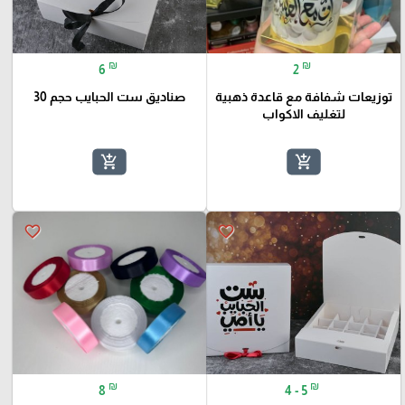
₪
₪
6
2
توزيعات شفافة مع قاعدة ذهبية
صناديق ست الحبايب حجم 30
لتغليف الاكواب
add_shopping_cart
add_shopping_cart
favorite_border
favorite_border
₪
₪
8
4 - 5