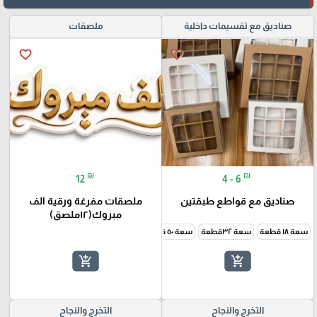
صناديق مع تقسيمات داخلية
ملصقات
favorite_border
favorite_border
₪
₪
12
4 - 6
صناديق مع قواطع طبقتين
ملصقات مفرغة ورقية الف
مبروك(١٢ملصق)
سعة ١٨ قطعة
سعة ٣٢قطعة
سعة ٥٠ قطعة
add_shopping_cart
add_shopping_cart
التخرج والنجاح
التخرج والنجاح