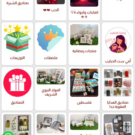
صناديق الشبرة
الحب ❤️❤️
اضاءات واجواء 🕯️💡
☀️🔥
منتجات رمضانية
ملصقات
التوزيعات
أمي ست الحبايب
المولد النبوي
الشريف
صناديق الهدايا
فلسطين
الصناديق
المقوية جدا