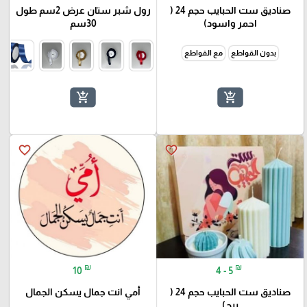
صناديق ست الحبايب حجم 24 (
رول شبر ستان عرض 2سم طول
احمر واسود)
30سم
بدون القواطع
مع القواطع
add_shopping_cart
add_shopping_cart
favorite_border
favorite_border
₪
₪
10
4 - 5
صناديق ست الحبايب حجم 24 (
أمي انت جمال يسكن الجمال
بيج)