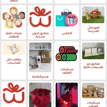
شفاف
العودة الى
المدرسة
الاكياس
صناديق كرتون
منتجات خاصة
مسكرة
للاطفال
بطاقات لكل
المناسبات
صناديق مع
تقسيمات داخلية
مستلزمات
التغليف
قسم الطباعة
مستلزمات
الوجبات