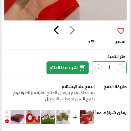
arrow_back_ios
arrow_forward_ios
favorite_border
السعر
₪
7
اختر الكمية
shopping_cart
شراء هذا المنتج
+
-
طريقة الدفع
الدفع عند الإستلام
ببساطة نقوم بايصال المنتج لغاية منزلك وتقوم
بدفع الثمن لموظف التوصيل.
يمكن شراؤها معاً
add