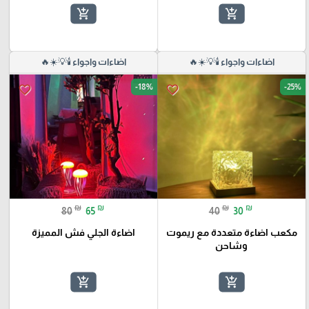
add_shopping_cart
add_shopping_cart
اضاءات واجواء 🕯️💡☀️🔥
اضاءات واجواء 🕯️💡☀️🔥
-18%
-25%
favorite_border
favorite_border
₪
₪
₪
₪
80
65
40
30
مكعب اضاءة متعددة مع ريموت
اضاءة الجلي فش المميزة
وشاحن
add_shopping_cart
add_shopping_cart