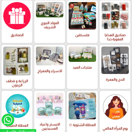
المولد النبوي
الشريف
صناديق الهدايا
فلسطين
الصناديق
المقوية جدا
منتجات العيد
الاسراء والمعراج
الحج والعمرة
الزراعة و قطف
الزيتون
الايستر واعياد
العطلة الشتوية ☃️
العطلة الصيفية
يوم المرأة العالمي
المسيحيين
تحدث الينا - واتساب