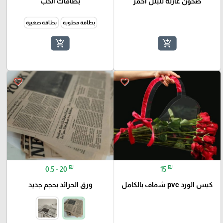
صحون عازلة للبلل احمر
بطاقات الحب
بطاقة مطوية
بطاقة صغيرة
add_shopping_cart
add_shopping_cart
favorite_border
favorite_border
₪
₪
0.5 - 20
15
كيس الورد pvc شفاف بالكامل
ورق الجرائد بحجم جديد