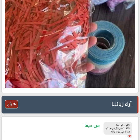
آراء زبائننا
36 رأي
من حيفا