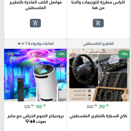
اكياس مطرزة للتوزيعات والحنا
فواصل الكتب الفاخرة بالتطريز
من هنا
الفلسطيني
add_shopping_cart
add_shopping_cart
التطريز الفلسطيني
اضاءات واجواء 🕯️💡☀️🔥
-16%
-16%
favorite_border
favorite_border
₪
₪
₪
₪
120
100
300
250
باكج السيارة بالتطريز الفلسطيني
بروجيكتر النجوم الخرافي مع مكبر
صوت 🕯️☀️💡