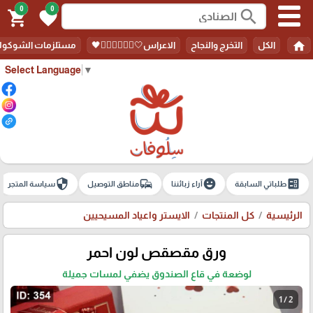
0
0
search
shopping_cart
favorite
home
الكل
التخرج والنجاح
الاعراس🤍🤵🏻‍♀️👰🏻‍♀️🖤
مستلزمات الشوكولا
Select Language
▼
security
commute
emoji_emotions
ballot
طلباتي السابقة
آراء زبائننا
مناطق التوصيل
سياسة المتجر
الرئيسية
كل المنتجات
الايستر واعياد المسيحيين
ورق مقصقص لون احمر
لوضعة في قاع الصندوق يضفي لمسات جميلة
1 / 2