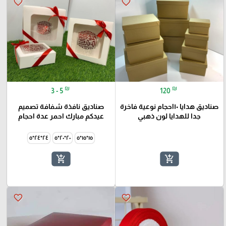
favorite_border
favorite_border
₪
₪
3 - 5
120
صناديق هدايا ١٠احجام نوعية فاخرة
صناديق نافذة شفافة تصميم
جدا للهدايا لون ذهبي
عيدكم مبارك احمر عدة احجام
٢٤*٢٤*٥
٢٠*٢٠*٥
١٥*١٥*٥
add_shopping_cart
add_shopping_cart
favorite_border
favorite_border