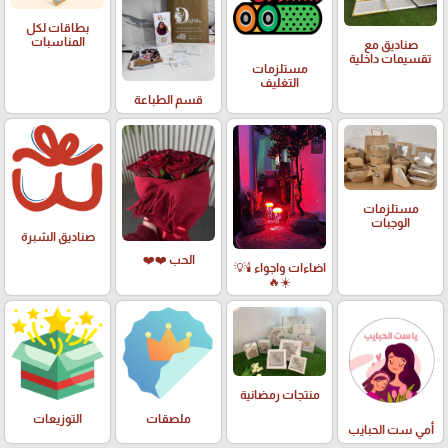
بطاقات لكل
المناسبات
صناديق مع
تقسيمات داخلية
مستلزمات
التغليف
قسم الطباعة
مستلزمات
الوجبات
صناديق الشبرة
الحب ❤️❤️
اضاءات واجواء 🕯️💡
☀️🔥
منتجات رمضانية
ملصقات
التوزيعات
أمي ست الحبايب