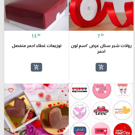
₪
₪
1.5
7
رولات شبر ستان عرض ٢سم لون
توزيعات غطاء احمر منفصل
احمر
add_shopping_cart
add_shopping_cart
favorite_border
favorite_border