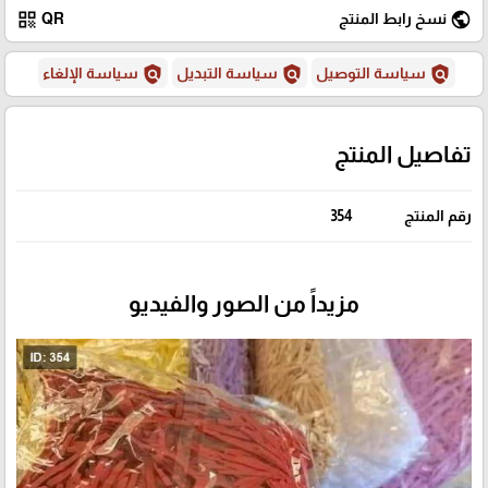
qr_code
public
نسخ رابط المنتج
QR
policy
policy
policy
سياسة التوصيل
سياسة التبديل
سياسة الإلغاء
تفاصيل المنتج
رقم المنتج
354
مزيداً من الصور والفيديو