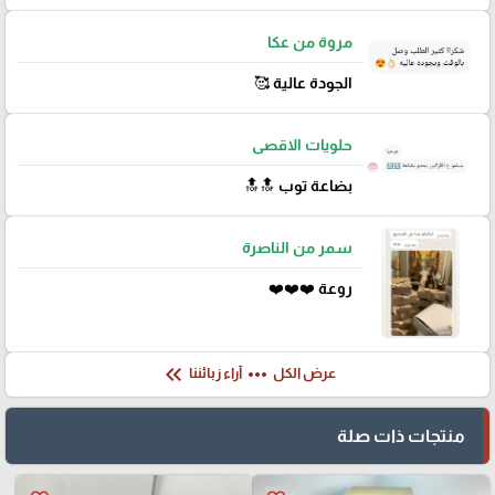
مروة من عكا
الجودة عالية 🥰
حلويات الاقصى
بضاعة توب 🔝🔝
سمر من الناصرة
روعة ❤️❤️❤️
keyboard_double_arrow_left
more_horiz
عرض الكل
آراء زبائننا
منتجات ذات صلة