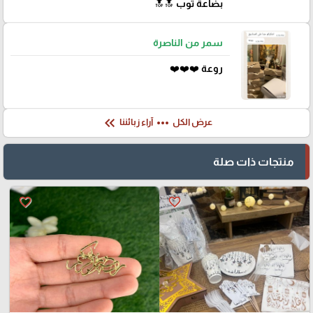
بضاعة توب 🔝🔝
سمر من الناصرة
روعة ❤️❤️❤️
keyboard_double_arrow_left
more_horiz
عرض الكل
آراء زبائننا
منتجات ذات صلة
favorite_border
favorite_border