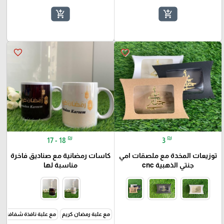
add_shopping_cart
add_shopping_cart
favorite_border
favorite_border
₪
₪
17 - 18
3
توزيعات المخدة مع ملصقات امي
كاسات رمضانية مع صناديق فاخرة
جنتي الذهبية cnc
مناسبة لها
مع علبة رمضان كريم
مع علبة نافذة شفافة