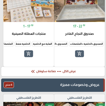
₪
₪
1 - 17
17 - 22
صندوق النجاح الفاخر
منتجات العطلة الصيفية
الصندوق+الخلفية +الملصقات
الصندوق+الخلفية فقط
العلبة مع الخلفية
الخلفية فقط
الملصقات 
add_shopping_cart
add_shopping_cart
keyboard_double_arrow_left
more_horiz
عرض الكل
صناعة سلوفان
عروض وخصومات مميزة
6 منتج
التطريز الفلسطيني
التطريز الفلسطيني