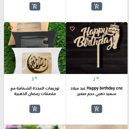
add_shopping_cart
add_shopping_cart
favorite_border
favorite_border
₪
₪
3
2
Happy birthday cnc عيد ميلاد
توزيعات المخدة الشفافة مع
سعيد ذهبي حجم صغير
ملصقات رمضان الذهبية
add_shopping_cart
add_shopping_cart