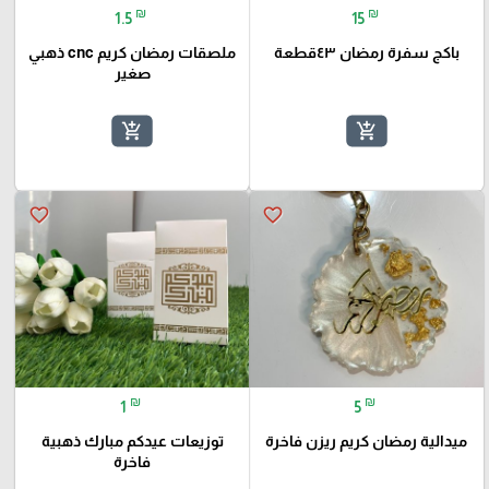
₪
₪
1.5
15
باكج سفرة رمضان ٤٣قطعة
ملصقات رمضان كريم cnc ذهبي
صغير
add_shopping_cart
add_shopping_cart
favorite_border
favorite_border
₪
₪
1
5
ميدالية رمضان كريم ريزن فاخرة
توزيعات عيدكم مبارك ذهبية
فاخرة