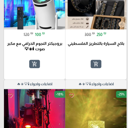
₪
₪
₪
₪
120
100
300
250
باكج السيارة بالتطريز الفلسطيني
بروجيكتر النجوم الخرافي مع مكبر
صوت 🕯️☀️💡
add_shopping_cart
add_shopping_cart
اضاءات واجواء 🕯️💡☀️🔥
اضاءات واجواء 🕯️💡☀️🔥
-18%
-25%
favorite_border
favorite_border