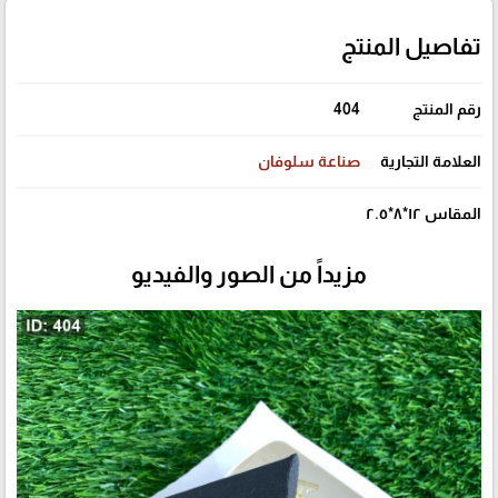
تفاصيل المنتج
رقم المنتج
404
العلامة التجارية
صناعة سلوفان
المقاس ١٢*٨*٢.٥
مزيداً من الصور والفيديو