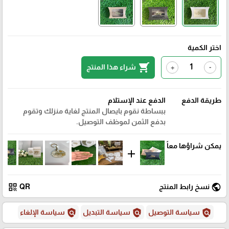
اختر الكمية
shopping_cart
شراء هذا المنتج
+
-
طريقة الدفع
الدفع عند الإستلام
ببساطة نقوم بايصال المنتج لغاية منزلك وتقوم
بدفع الثمن لموظف التوصيل.
يمكن شراؤها معاً
add
qr_code
public
نسخ رابط المنتج
QR
policy
policy
policy
سياسة التوصيل
سياسة التبديل
سياسة الإلغاء