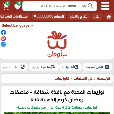
0
0
search
shopping_cart
favorite
home
الكل
التخرج والنجاح
الاعراس🤍🤵🏻‍♀️👰🏻‍♀️🖤
مستلزمات الشوكولا
Select Language
▼
security
commute
emoji_emotions
ballot
طلباتي السابقة
آراء زبائننا
مناطق التوصيل
سياسة المتجر
الرئيسية
كل المنتجات
التوزيعات
توزيعات المخدة مع نافذة شفافة + ملصقات
رمضان كريم الذهبية cnc
توزيعات رمضانية فاخرة عدة الوان مع ملصقات ذهبية