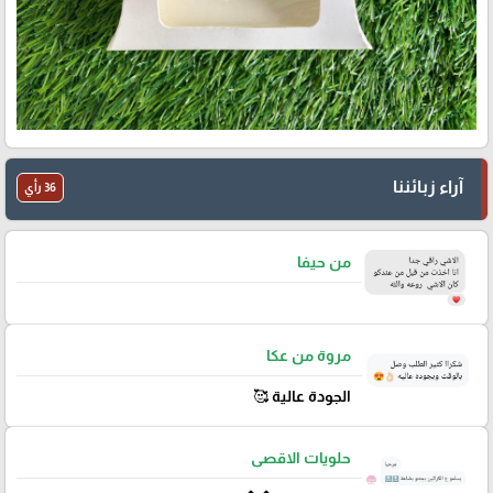
آراء زبائننا
36 رأي
من حيفا
مروة من عكا
الجودة عالية 🥰
حلويات الاقصى