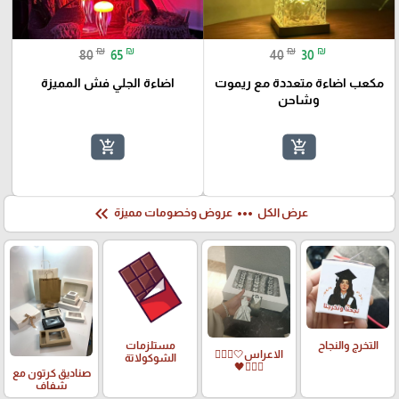
₪
₪
₪
₪
80
65
40
30
مكعب اضاءة متعددة مع ريموت
اضاءة الجلي فش المميزة
وشاحن
add_shopping_cart
add_shopping_cart
keyboard_double_arrow_left
more_horiz
عرض الكل
عروض وخصومات مميزة
التخرج والنجاح
مستلزمات
الاعراس🤍🤵🏻‍♀️
الشوكولاتة
👰🏻‍♀️🖤
صناديق كرتون مع
شفاف