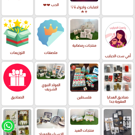
الحب ❤️❤️
اضاءات واجواء 🕯️💡
☀️🔥
منتجات رمضانية
ملصقات
التوزيعات
أمي ست الحبايب
المولد النبوي
الشريف
صناديق الهدايا
فلسطين
الصناديق
المقوية جدا
منتجات العيد
الاسراء والمعراج