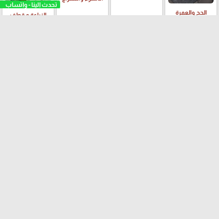
الحج والعمرة
الزراعة و قطف
الزيتون
الايستر واعياد
العطلة الشتوية ☃️
العطلة الصيفية
يوم المرأة العالمي
المسيحيين
صناعة تركية
التطريز
صناعة سلوفان
صناعة الصين
الفلسطيني
تثبيت تطبيقنا
"سلوفان"