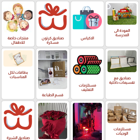
العودة الى
المدرسة
الاكياس
صناديق كرتون
منتجات خاصة
مسكرة
للاطفال
بطاقات لكل
المناسبات
صناديق مع
تقسيمات داخلية
مستلزمات
التغليف
قسم الطباعة
مستلزمات
الوجبات
صناديق الشبرة