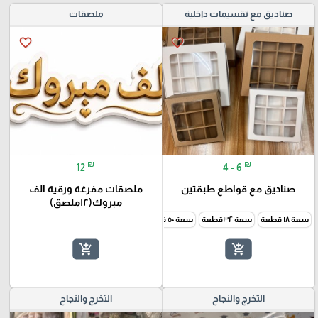
صناديق مع تقسيمات داخلية
ملصقات
favorite_border
favorite_border
₪
₪
12
4 - 6
صناديق مع قواطع طبقتين
ملصقات مفرغة ورقية الف
مبروك(١٢ملصق)
سعة ١٨ قطعة
سعة ٣٢قطعة
سعة ٥٠ قطعة
add_shopping_cart
add_shopping_cart
التخرج والنجاح
التخرج والنجاح