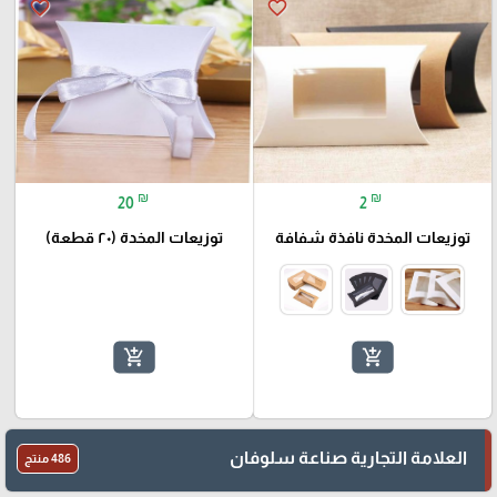
favorite_border
favorite_border
₪
₪
20
2
توزيعات المخدة نافذة شفافة
توزيعات المخدة (٢٠ قطعة)
add_shopping_cart
add_shopping_cart
العلامة التجارية صناعة سلوفان
486 منتج