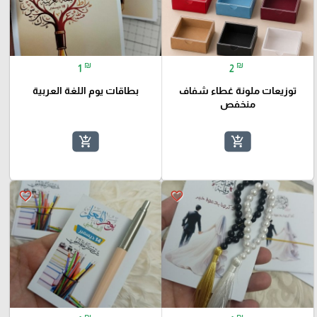
₪
₪
1
2
توزيعات ملونة غطاء شفاف
بطاقات يوم اللغة العربية
منخفص
add_shopping_cart
add_shopping_cart
favorite_border
favorite_border
₪
₪