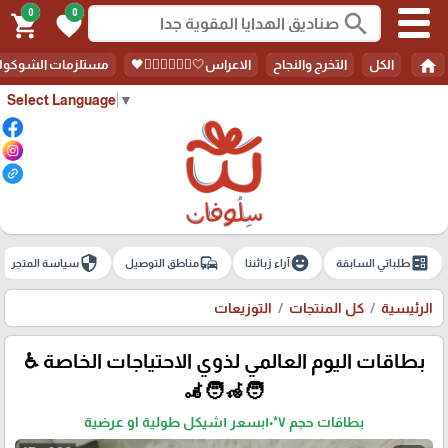
0
0
search
shopping_cart
favorite
home
الكل
التخرج والنجاح
الاعراس🤍🤵🏻‍♀️👰🏻‍♀️🖤
مستلزمات الشوكولا
Select Language
▼
security
commute
emoji_emotions
ballot
طلباتي السابقة
آراء زبائننا
مناطق التوصيل
سياسة المتجر
الرئيسية
كل المنتجات
التوزيعات
بطاقات اليوم العالمي لذوي الاحتياجات الخاصة ♿
🧑‍🦽🧑‍🦼
بطاقات حجم ٧*١٠بسعر ١شيكل طولية او عرضية