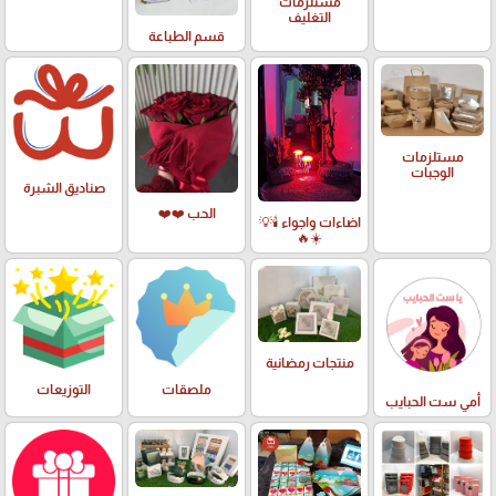
مستلزمات
التغليف
قسم الطباعة
مستلزمات
الوجبات
صناديق الشبرة
الحب ❤️❤️
اضاءات واجواء 🕯️💡
☀️🔥
منتجات رمضانية
ملصقات
التوزيعات
أمي ست الحبايب