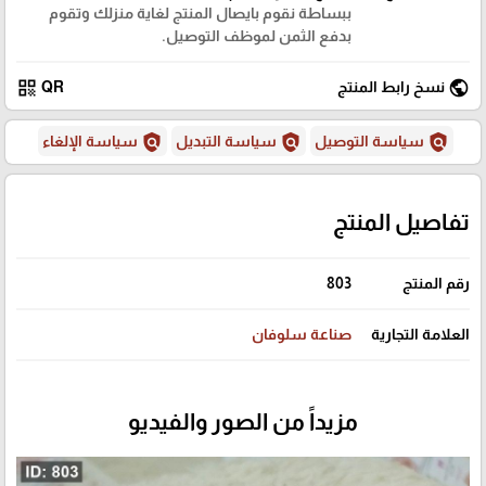
ببساطة نقوم بايصال المنتج لغاية منزلك وتقوم
بدفع الثمن لموظف التوصيل.
qr_code
public
نسخ رابط المنتج
QR
policy
policy
policy
سياسة التوصيل
سياسة التبديل
سياسة الإلغاء
تفاصيل المنتج
رقم المنتج
803
العلامة التجارية
صناعة سلوفان
مزيداً من الصور والفيديو