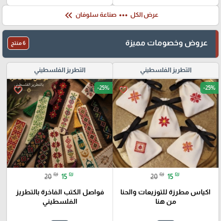
keyboard_double_arrow_left
more_horiz
عرض الكل
صناعة سلوفان
عروض وخصومات مميزة
6 منتج
التطريز الفلسطيني
التطريز الفلسطيني
-25%
-25%
favorite_border
favorite_border
₪
₪
₪
₪
20
15
20
15
اكياس مطرزة للتوزيعات والحنا
فواصل الكتب الفاخرة بالتطريز
من هنا
الفلسطيني