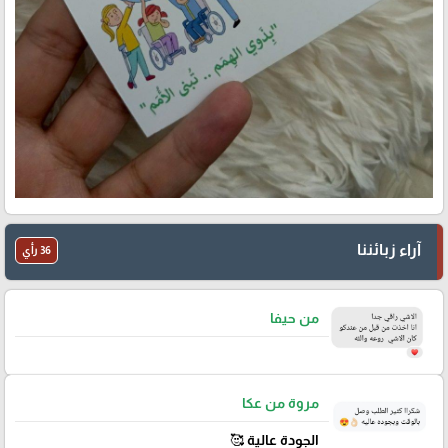
آراء زبائننا
36 رأي
من حيفا
مروة من عكا
الجودة عالية 🥰