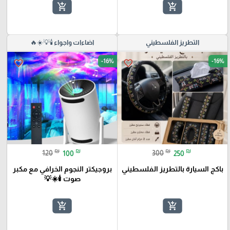
add_shopping_cart
add_shopping_cart
التطريز الفلسطيني
اضاءات واجواء 🕯️💡☀️🔥
-16%
-16%
favorite_border
favorite_border
₪
₪
₪
₪
120
100
300
250
باكج السيارة بالتطريز الفلسطيني
بروجيكتر النجوم الخرافي مع مكبر
صوت 🕯️☀️💡
add_shopping_cart
add_shopping_cart