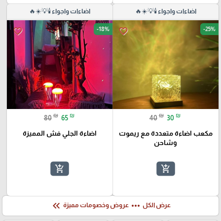
اضاءات واجواء 🕯️💡☀️🔥
اضاءات واجواء 🕯️💡☀️🔥
-18%
-25%
favorite_border
favorite_border
₪
₪
₪
₪
80
65
40
30
مكعب اضاءة متعددة مع ريموت
اضاءة الجلي فش المميزة
وشاحن
add_shopping_cart
add_shopping_cart
keyboard_double_arrow_left
more_horiz
عرض الكل
عروض وخصومات مميزة