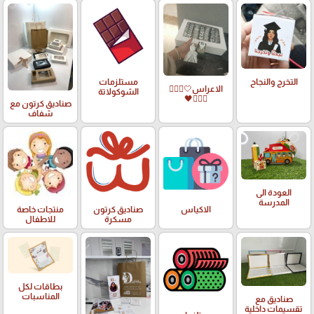
التخرج والنجاح
مستلزمات
الاعراس🤍🤵🏻‍♀️
الشوكولاتة
👰🏻‍♀️🖤
صناديق كرتون مع
شفاف
العودة الى
المدرسة
الاكياس
صناديق كرتون
منتجات خاصة
مسكرة
للاطفال
بطاقات لكل
المناسبات
صناديق مع
تقسيمات داخلية