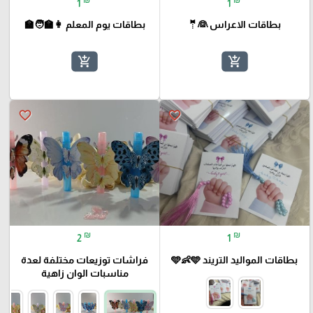
1
1
بطاقات الاعراس 👰🤵
بطاقات يوم المعلم 👩‍🏫🧑‍🏫
add_shopping_cart
add_shopping_cart
favorite_border
favorite_border
₪
₪
2
1
بطاقات المواليد التريند 🩵👶🩵
فراشات توزيعات مختلفة لعدة
مناسبات الوان زاهية