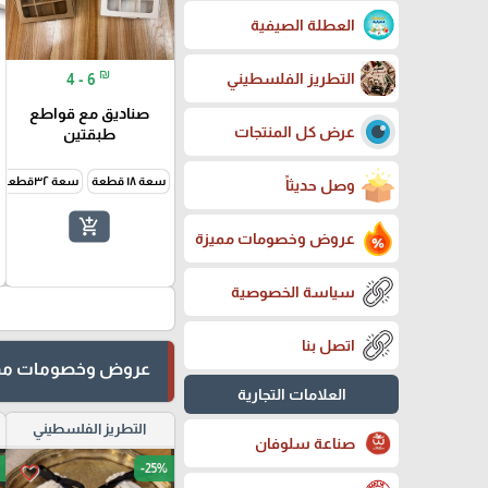
العطلة الصيفية
₪
التطريز الفلسطيني
4 - 6
صناديق مع قواطع
عرض كل المنتجات
طبقتين
سعة ١٨ قطعة
سعة ٣٢قطعة
وصل حديثاً
add_shopping_cart
عروض وخصومات مميزة
سياسة الخصوصية
اتصل بنا
عروض وخصومات مم
العلامات التجارية
التطريز الفلسطيني
صناعة سلوفان
-25%
favorite_border