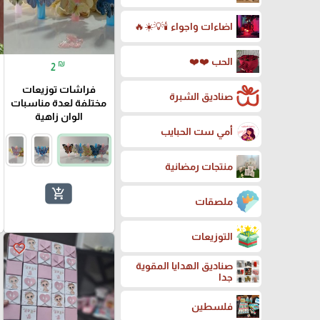
اضاءات واجواء 🕯️💡☀️🔥
الحب ❤️❤️
₪
2
فراشات توزيعات
صناديق الشبرة
مختلفة لعدة مناسبات
الوان زاهية
أمي ست الحبايب
منتجات رمضانية
add_shopping_cart
ملصقات
التوزيعات
favorite_border
صناديق الهدايا المقوية
جدا
فلسطين