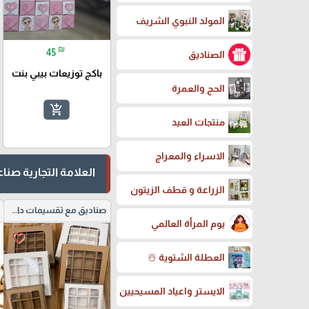
المولد النبوي الشريف
₪
45
الصناديق
باكج توزيعات بيبي بنت
الحج والعمرة
add_shopping_cart
منتجات العيد
الاسراء والمعراج
العلامة التجارية صن
الزراعة و قطف الزيتون
صناديق مع تقسيمات داخلية
يوم المرأة العالمي
favorite_border
العطلة الشتوية ☃️
الايستر واعياد المسيحيين