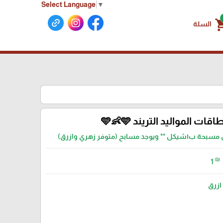
Select Language
▼
shoppin
السلة
اقات المواليد التريند 🩵👶🩵
₪
1
ازرق