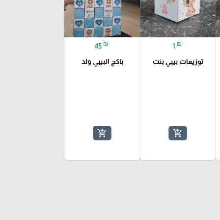
₪
₪
45
1
توزيعات بيبي بنت
باكج البيبي ولد
add_shopping_cart
add_shopping_cart