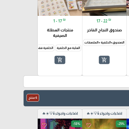
₪
₪
1 - 17
17 - 22
صندوق النجاح الفاخر
منتجات العطلة
الصيفية
الصندوق+الخلفية +الملصقات
الصندوق+الخلفية فقط
العلبة مع الخلفية
الخلفية فقط
الملصقات فقط
البطاق
add_shopping_cart
add_shopping_cart
6 منتج
اضاءات واجواء 🕯️💡☀️🔥
اضاءات واجواء 🕯️💡☀️🔥
-18%
-25%
favorite_border
favorite_border