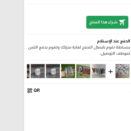
shopping_cart
شراء هذا المنتج
الدفع عند الإستلام
ببساطة نقوم بايصال المنتج لغاية منزلك وتقوم بدفع الثمن
لموظف التوصيل.
add
qr_code
QR
زهري