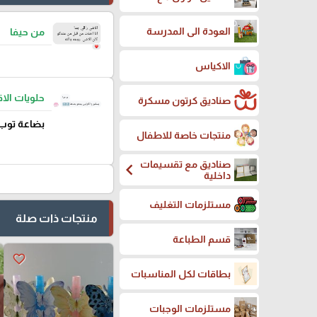
العودة الى المدرسة
من حيفا
الاكياس
حلويات ال
صناديق كرتون مسكرة
بضاعة توب
منتجات خاصة للاطفال
صناديق مع تقسيمات
chevron_left
داخلية
مستلزمات التغليف
منتجات ذات صلة
قسم الطباعة
favorite_border
بطاقات لكل المناسبات
مستلزمات الوجبات