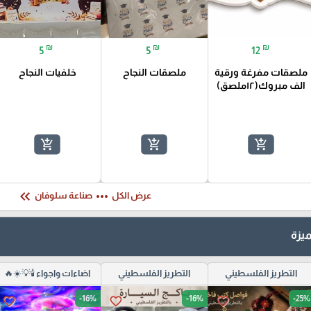
₪
₪
₪
5
5
12
ملصقات مفرغة ورقية
ملصقات النجاح
خلفيات النجاح
الف مبروك(١٢ملصق)
سعة ٥٠ قطعة
add_shopping_cart
add_shopping_cart
add_shopping_cart
keyboard_double_arrow_left
more_horiz
عرض الكل
صناعة سلوفان
يزة
التطريز الفلسطيني
التطريز الفلسطيني
اضاءات واجواء 🕯️💡☀️🔥
-16%
-16%
-25%
favorite_border
favorite_border
favorite_border