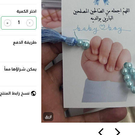
اختر الكمية
+
-
طريقة الدفع
يمكن شراؤها معاً
public
نسخ رابط المنتج
ازرق
arrow_back_ios
arrow_forward_ios