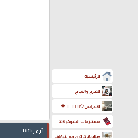
الرئيسية
التخرج والنجاح
الاعراس🤍🤵🏻‍♀️👰🏻‍♀️🖤
مستلزمات الشوكولاتة
آراء زبائننا
صناديق كرتون مع شفاف