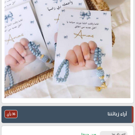
آراء زبائننا
36 رأي
من حيفا