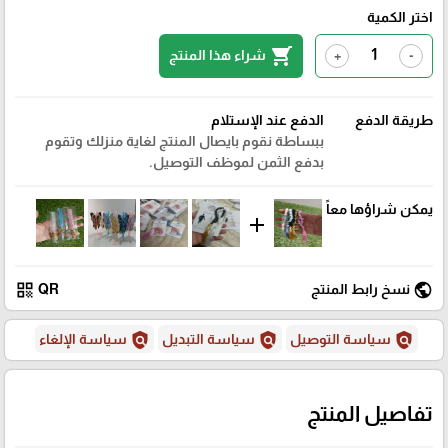
اختر الكمية
shopping_cart
شراء هذا المنتج
+
-
طريقة الدفع
الدفع عند الإستلام
ببساطة نقوم بايصال المنتج لغاية منزلك وتقوم
بدفع الثمن لموظف التوصيل.
يمكن شراؤها معاً
add
qr_code
public
نسخ رابط المنتج
QR
policy
policy
policy
سياسة التوصيل
سياسة التبديل
سياسة الإلغاء
تفاصيل المنتج