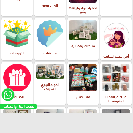
الحب ❤️❤️
اضاءات واجواء 🕯️💡
☀️🔥
منتجات رمضانية
ملصقات
التوزيعات
أمي ست الحبايب
المولد النبوي
الشريف
صناديق الهدايا
فلسطين
الصناديق
المقوية جدا
تحدث الينا - واتساب
منتجات العيد