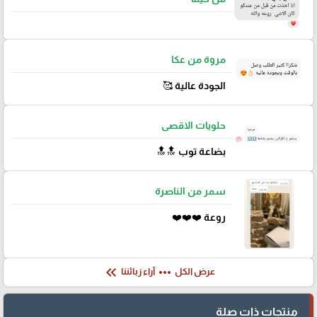
مروة من عكا
الجودة عالية 🥰
حلويات الاقصى
بضاعة توب 🔝🔝
سمر من الناصرة
روعة ❤️❤️❤️
keyboard_double_arrow_left
more_horiz
عرض الكل
آراء زبائننا
منتجات ذات صلة