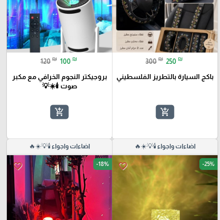
₪
₪
₪
₪
120
100
300
250
باكج السيارة بالتطريز الفلسطيني
بروجيكتر النجوم الخرافي مع مكبر
صوت 🕯️☀️💡
add_shopping_cart
add_shopping_cart
اضاءات واجواء 🕯️💡☀️🔥
اضاءات واجواء 🕯️💡☀️🔥
-18%
-25%
favorite_border
favorite_border