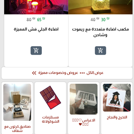
₪
₪
₪
₪
80
65
40
30
مكعب اضاءة متعددة مع ريموت
اضاءة الجلي فش المميزة
وشاحن
add_shopping_cart
add_shopping_cart
keyboard_double_arrow_left
more_horiz
عرض الكل
عروض وخصومات مميزة
التخرج والنجاح
مستلزمات
الاعراس🤍🤵🏻‍♀️
الشوكولاتة
👰🏻‍♀️🖤
صناديق كرتون مع
شفاف