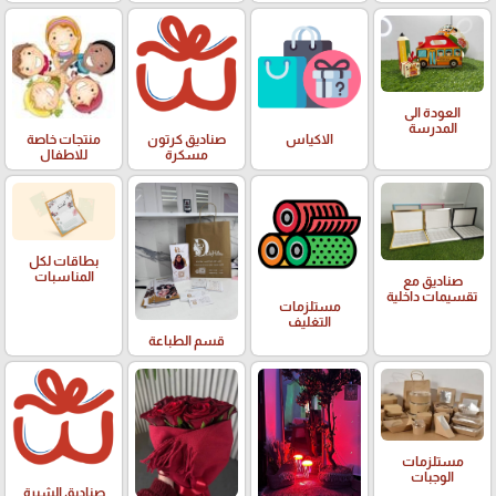
العودة الى
المدرسة
الاكياس
صناديق كرتون
منتجات خاصة
مسكرة
للاطفال
بطاقات لكل
المناسبات
صناديق مع
تقسيمات داخلية
مستلزمات
التغليف
قسم الطباعة
مستلزمات
الوجبات
صناديق الشبرة