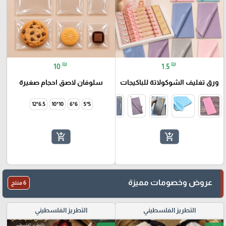
₪
₪
10
1.5
ورق تغليف الشوكولاتة للباكيجات
سلوفان لاصق احجام صغيرة
6.5*12
10*10
6*6
5*5
add_shopping_cart
add_shopping_cart
عروض وخصومات مميزة
6 منتج
التطريز الفلسطيني
التطريز الفلسطيني