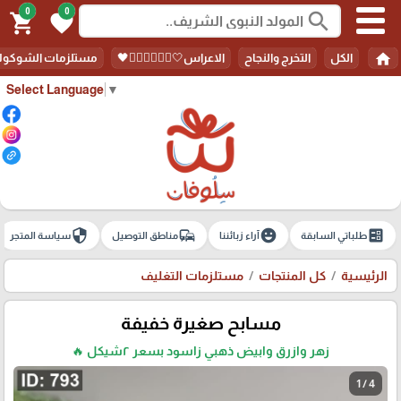
0
0
search
shopping_cart
favorite
home
الكل
التخرج والنجاح
الاعراس🤍🤵🏻‍♀️👰🏻‍♀️🖤
مستلزمات الشوكولا
Select Language
▼
security
commute
emoji_emotions
ballot
طلباتي السابقة
آراء زبائننا
مناطق التوصيل
سياسة المتجر
الرئيسية
كل المنتجات
مستلزمات التغليف
مسابح صغيرة خفيفة
زهر وازرق وابيض ذهبي زاسود بسعر ٢شيكل 🔥
1 / 4