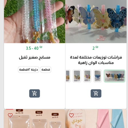
₪
₪
3.5 - 40
2
فراشات توزيعات مختلفة لعدة
مسابح صغير ثقيل
مناسبات الوان زاهية
قطعة
دزينة ١٢قطعة
add_shopping_cart
add_shopping_cart
favorite_border
favorite_border