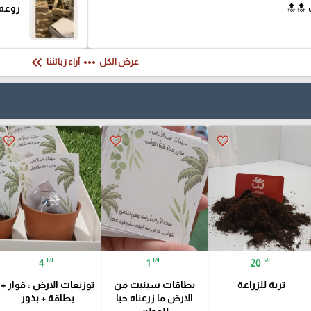
 🔝🔝
روعة 
keyboard_double_arrow_left
more_horiz
عرض الكل
آراء زبائننا
favorite_border
favorite_border
favorite_border
₪
₪
₪
4
1
20
تربة للزراعة
بطاقات سينبت من
توزيعات الارض : قوار +
الارض ما زرعناه حبا
بطاقة + بذور
للوطن