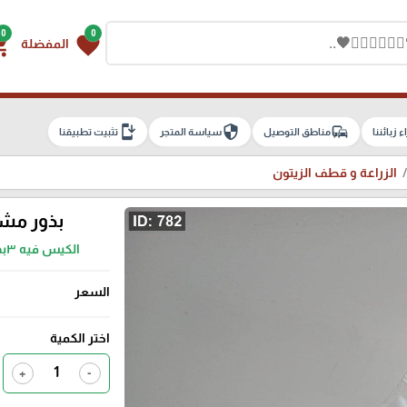
0
0
g_cart
favorite
المفضلة
install_mobile
security
commute
اء زبائننا
مناطق التوصيل
سياسة المتجر
تثبيت تطبيقنا
الزراعة و قطف الزيتون
بذور مشك
الكيس فيه ٣بذور مناسبة لزراغدعة قوار صغير للاطفال ب ١شيكل 🌱
السعر
اختر الكمية
+
-