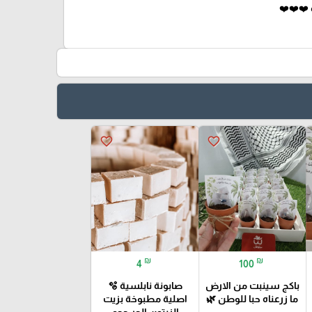
❤️❤️❤️
favorite_border
favorite_border
₪
₪
4
100
باكج سينبت من الارض
صابونة نابلسية 🫧
ما زرعناه حبا للوطن 🌿
اصلية مطبوخة بزيت
الزيتون الحر حجم