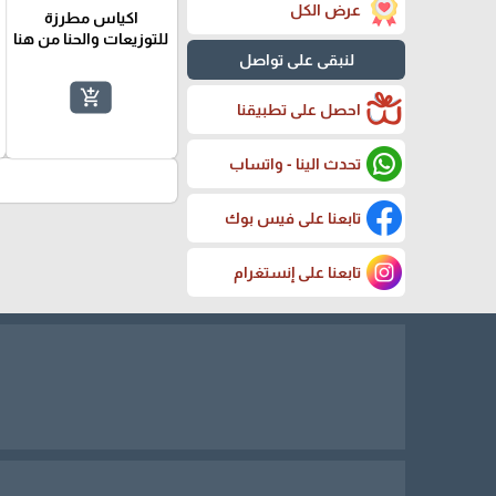
عرض الكل
اكياس مطرزة
للتوزيعات والحنا من هنا
لنبقى على تواصل
add_shopping_cart
احصل على تطبيقنا
تحدث الينا - واتساب
تابعنا على فيس بوك
تابعنا على إنستغرام