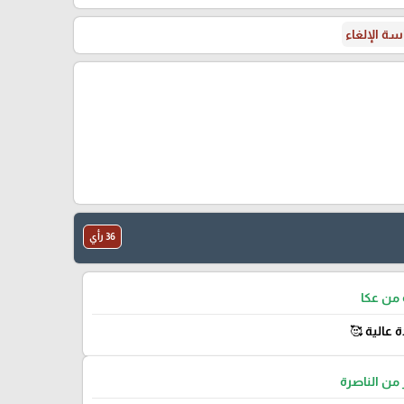
ة الإلغاء
36 رأي
من عكا
ة عالية 🥰
ن الناصرة