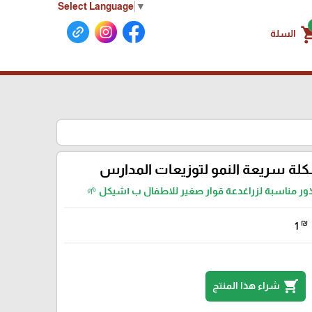
Select Language
▼
shoppin
السلة
لة سريعة النمو لتوزيعات المدارس
₪
1
shopping_cart
شراء هذا المنتج