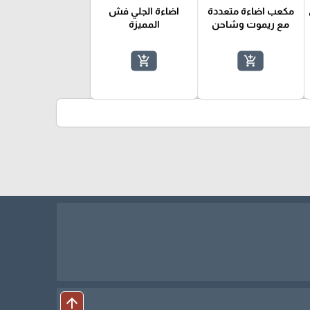
مكعب اضاءة متعددة
اضاءة الجلي فش
مع ريموت وشاحن
المميزة
add_shopping_cart
add_shopping_cart
k
arrow_upward