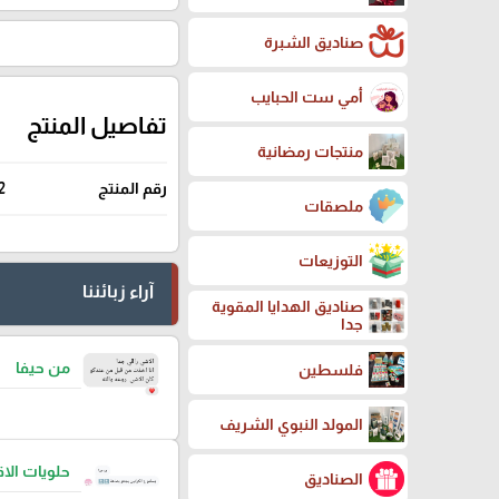
صناديق الشبرة
أمي ست الحبايب
تفاصيل المنتج
منتجات رمضانية
رقم المنتج
2
ملصقات
التوزيعات
آراء زبائننا
صناديق الهدايا المقوية
جدا
من حيفا
فلسطين
المولد النبوي الشريف
حلويات ال
الصناديق