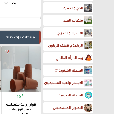
بضاعة توب
الحج والعمرة
منتجات العيد
الاسراء والمعراج
منتجات ذات صلة
الزراعة و قطف الزيتون
favorite_border
يوم المرأة العالمي
العطلة الشتوية ☃️
الايستر واعياد المسيحيين
العطلة الصيفية
₪
1.5
قوار زراعة بلاستيك
التطريز الفلسطيني
صغير لتوزيعات
المدارس