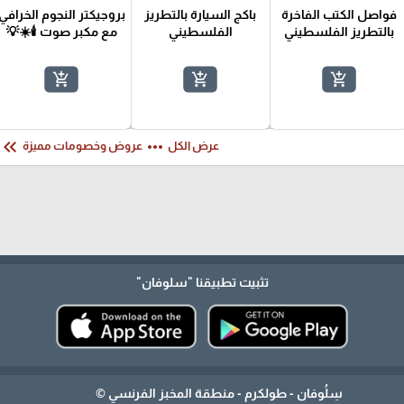
فواصل الكتب الفاخرة
باكج السيارة بالتطريز
بروجيكتر النجوم الخرافي
بالتطريز الفلسطيني
الفلسطيني
مع مكبر صوت 🕯️☀️💡
add_shopping_cart
add_shopping_cart
add_shopping_cart
eyboard_double_arrow_left
more_horiz
عرض الكل
عروض وخصومات مميزة
تثبيت تطبيقنا
"سلوفان"
سِلُوفان - طولكرم - منطقة المخبز الفرنسي ©