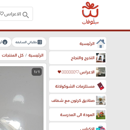
search
emoji_emotions
ballot
طلباتي السابقة
آر
الرئيسية
الرئيسية
كل المنتجات
التخرج والنجاح
الاعراس🤍🤵🏻‍♀️👰🏻‍♀️🖤
1 / 1
مستلزمات الشوكولاتة
صناديق كرتون مع شفاف
العودة الى المدرسة
الاكياس