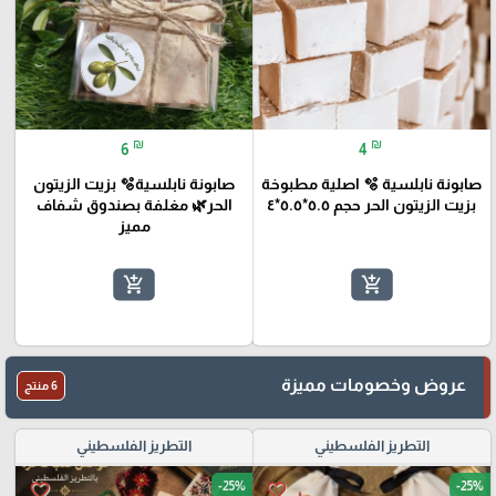
₪
₪
6
4
صابونة نابلسية 🫧 اصلية مطبوخة
صابونة نابلسية🫧 بزيت الزيتون
بزيت الزيتون الحر حجم ٥.٥*٥.٥*٤
الحر🌿 مغلفة بصندوق شفاف
مميز
add_shopping_cart
add_shopping_cart
عروض وخصومات مميزة
6 منتج
التطريز الفلسطيني
التطريز الفلسطيني
-25%
-25%
favorite_border
favorite_border