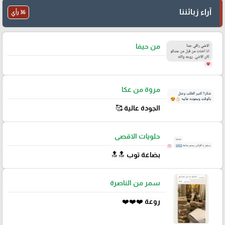
آراء زبائننا
36 رأي
من حيفا
مروة من عكا
الجودة عالية 🥰
حلويات الاقصى
بضاعة توب 🔝🔝
سمر من الناصرة
روعة ❤️❤️❤️