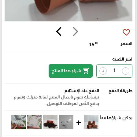
arrow_back_ios
arrow_forward_ios
favorite_border
السعر
₪
1.5
اختر الكمية
shopping_cart
شراء هذا المنتج
+
-
طريقة الدفع
الدفع عند الإستلام
ببساطة نقوم بايصال المنتج لغاية منزلك وتقوم
بدفع الثمن لموظف التوصيل.
يمكن شراؤها معاً
add