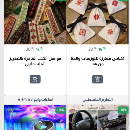
₪
₪
₪
₪
20
15
20
15
اكياس مطرزة للتوزيعات والحنا
فواصل الكتب الفاخرة بالتطريز
من هنا
الفلسطيني
add_shopping_cart
add_shopping_cart
التطريز الفلسطيني
اضاءات واجواء 🕯️💡☀️🔥
-16%
-16%
favorite_border
favorite_border