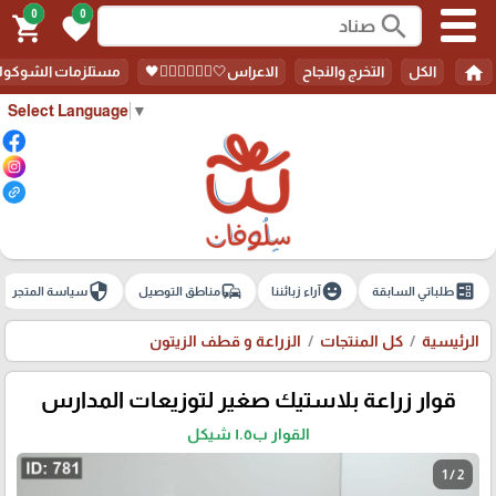
0
0
search
shopping_cart
favorite
home
الكل
التخرج والنجاح
الاعراس🤍🤵🏻‍♀️👰🏻‍♀️🖤
مستلزمات الشوكولا
Select Language
▼
security
commute
emoji_emotions
ballot
طلباتي السابقة
آراء زبائننا
مناطق التوصيل
سياسة المتجر
الرئيسية
كل المنتجات
الزراعة و قطف الزيتون
قوار زراعة بلاستيك صغير لتوزيعات المدارس
القوار ب١.٥ شيكل
1 / 2