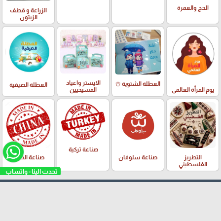
الحج والعمرة
الزراعة و قطف
الزيتون
الايستر واعياد
العطلة الشتوية ☃️
العطلة الصيفية
يوم المرأة العالمي
المسيحيين
صناعة تركية
التطريز
صناعة سلوفان
صناعة الصين
الفلسطيني
تحدث الينا - واتساب
تثبيت تطبيقنا
"سلوفان"