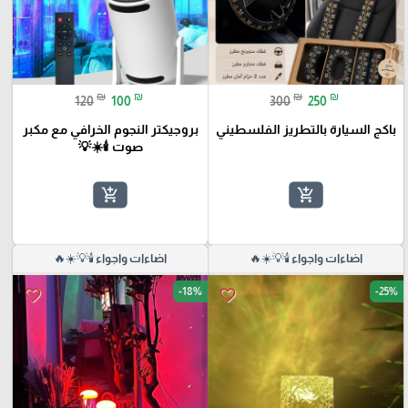
₪
₪
₪
₪
120
100
300
250
باكج السيارة بالتطريز الفلسطيني
بروجيكتر النجوم الخرافي مع مكبر
صوت 🕯️☀️💡
add_shopping_cart
add_shopping_cart
اضاءات واجواء 🕯️💡☀️🔥
اضاءات واجواء 🕯️💡☀️🔥
-18%
-25%
favorite_border
favorite_border