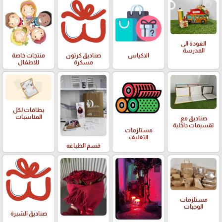
العودة الى
المدرسة
الاكياس
صناديق كرتون
منتجات خاصة
مسكرة
للاطفال
بطاقات لكل
المناسبات
صناديق مع
تقسيمات داخلية
مستلزمات
التغليف
قسم الطباعة
مستلزمات
الوجبات
صناديق الشبرة