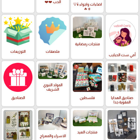
الحب ❤️❤️
اضاءات واجواء 🕯️💡
☀️🔥
منتجات رمضانية
ملصقات
التوزيعات
أمي ست الحبايب
المولد النبوي
الشريف
صناديق الهدايا
فلسطين
الصناديق
المقوية جدا
منتجات العيد
الاسراء والمعراج