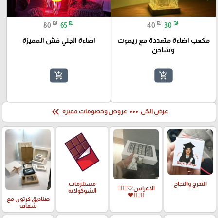
₪
₪
₪
₪
80
65
40
30
مكعب اضاءة متعددة مع ريموت
اضاءة الجلي فش المميزة
وشاحن
add_shopping_cart
add_shopping_cart
keyboard_double_arrow_left
more_horiz
عرض الكل
عروض وخصومات مميزة
التخرج والنجاح
مستلزمات
الاعراس🤍🤵🏻‍♀️
الشوكولاتة
👰🏻‍♀️🖤
صناديق كرتون مع
شفاف