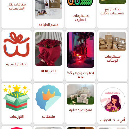
بطاقات لكل
المناسبات
صناديق مع
تقسيمات داخلية
مستلزمات
التغليف
قسم الطباعة
مستلزمات
الوجبات
صناديق الشبرة
الحب ❤️❤️
اضاءات واجواء 🕯️💡
☀️🔥
منتجات رمضانية
ملصقات
التوزيعات
أمي ست الحبايب