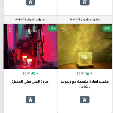
add_shopping_cart
add_shopping_cart
اضاءات واجواء 🕯️💡☀️🔥
اضاءات واجواء 🕯️💡☀️🔥
-18%
-25%
favorite_border
favorite_border
₪
₪
₪
₪
80
65
40
30
مكعب اضاءة متعددة مع ريموت
اضاءة الجلي فش المميزة
وشاحن
add_shopping_cart
add_shopping_cart