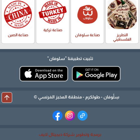
صناعة تركية
التطريز
صناعة سلوفان
صناعة الصين
الفلسطيني
تثبيت تطبيقنا
"سلوفان"
arrow_upward
سِلُوفان - طولكرم - منطقة المخبز الفرنسي ©
برمجة وتطوير شركة ديجيتال لايف