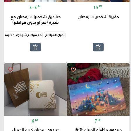
₪
₪
3 - 5
1.5
حقيبة شخصيات رمضان
صناديق شخصيات رمضان مع
شبرة (مع او بدون قواطع)
بدون القواطع
مع قواطع شوكولاتة طبقة
م
add_shopping_cart
add_shopping_cart
favorite_border
favorite_border
₪
₪
6
7
صندوق مكافأة الصيام 🌛🌟
صندوق رمضان كريم الخميل