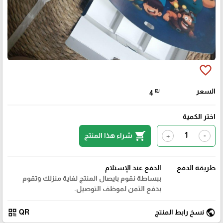
favorite_border
السعر
₪
4
اختر الكمية
shopping_cart
شراء هذا المنتج
+
-
طريقة الدفع
الدفع عند الإستلام
ببساطة نقوم بايصال المنتج لغاية منزلك وتقوم
بدفع الثمن لموظف التوصيل.
qr_code
public
نسخ رابط المنتج
QR