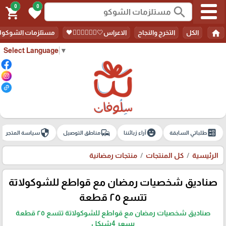
0
0
search
shopping_cart
favorite
home
الكل
التخرج والنجاح
الاعراس🤍🤵🏻‍♀️👰🏻‍♀️🖤
مستلزمات الشوكولا
Select Language
▼
security
commute
emoji_emotions
ballot
طلباتي السابقة
آراء زبائننا
مناطق التوصيل
سياسة المتجر
الرئيسية
كل المنتجات
منتجات رمضانية
صناديق شخصيات رمضان مع قواطع للشوكولاتة
تتسع ٢٥ قطعة
صناديق شخصيات رمضان مع قواطع للشوكولاتة تتسع ٢٥ قطعة
بسعر 4شيكل