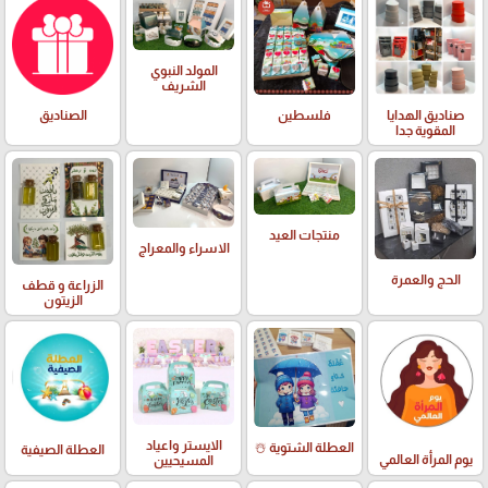
المولد النبوي
الشريف
صناديق الهدايا
فلسطين
الصناديق
المقوية جدا
منتجات العيد
الاسراء والمعراج
الحج والعمرة
الزراعة و قطف
الزيتون
الايستر واعياد
العطلة الشتوية ☃️
العطلة الصيفية
يوم المرأة العالمي
المسيحيين