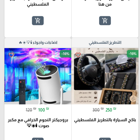
من هنا
الفلسطيني
add_shopping_cart
add_shopping_cart
التطريز الفلسطيني
اضاءات واجواء 🕯️💡☀️🔥
-16%
-16%
favorite_border
favorite_border
₪
₪
₪
₪
120
100
300
250
باكج السيارة بالتطريز الفلسطيني
بروجيكتر النجوم الخرافي مع مكبر
صوت 🕯️☀️💡