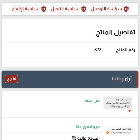
policy
policy
policy
سياسة التوصيل
سياسة التبديل
سياسة الإلغاء
تفاصيل المنتج
رقم المنتج
872
آراء زبائننا
36 رأي
من حيفا
مروة من عكا
الجودة عالية 🥰