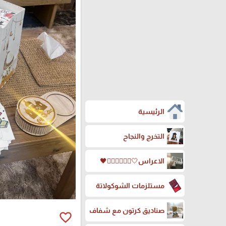
الرئيسية
التخرج والنجاح
الاعراس🤍🤵🏻‍♀️👰🏻‍♀️🖤
مستلزمات الشوكولاتة
صناديق كرتون مع شفاف
favorite_border