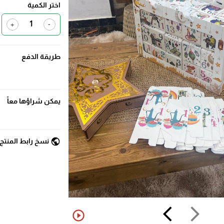
اختر الكمية
+
-
طريقة الدفع
يمكن شراؤها معاً
public
نسخ رابط المنتج
arrow_back_ios
arrow_forward_ios
play_circle_outline