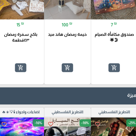
₪
₪
₪
15
100
7
صندوق مكافأة الصيام
خيمة رمضان هاند ميد
باكج سفرة رمضان
🌛🌟
٤٣قطعة
add_shopping_cart
add_shopping_cart
add_shopping_cart
يزة
التطريز الفلسطيني
التطريز الفلسطيني
اضاءات واجواء 🕯️💡☀️🔥
-16%
-16%
-25%
favorite_border
favorite_border
favorite_border