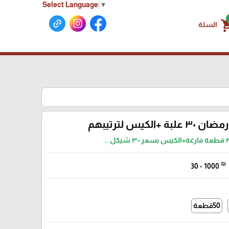
Select Language
▼
shoppin
السلة
علبة +الكيس لترتيبهم
سعر ٣٠ شيكل ..
₪
30 - 1000
50قطعة