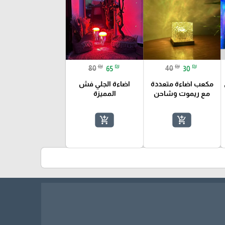
₪
₪
₪
₪
80
65
40
30
مكعب اضاءة متعددة
اضاءة الجلي فش
مع ريموت وشاحن
المميزة
add_shopping_cart
add_shopping_cart
k