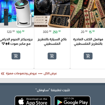
₪
₪
₪
₪
₪
₪
120
100
300
250
20
15
فواصل الكتب الفاخرة
باكج السيارة بالتطريز
بروجيكتر النجوم الخرافي
بالتطريز الفلسطيني
الفلسطيني
مع مكبر صوت 🕯️☀️💡
add_shopping_cart
add_shopping_cart
add_shopping_cart
eyboard_double_arrow_left
more_horiz
عرض الكل
عروض وخصومات مميزة
تثبيت تطبيقنا
"سلوفان"