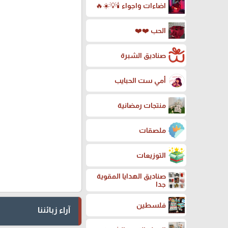
اضاءات واجواء 🕯️💡☀️🔥
الحب ❤️❤️
صناديق الشبرة
أمي ست الحبايب
منتجات رمضانية
ملصقات
التوزيعات
صناديق الهدايا المقوية
جدا
فلسطين
آراء زبائننا