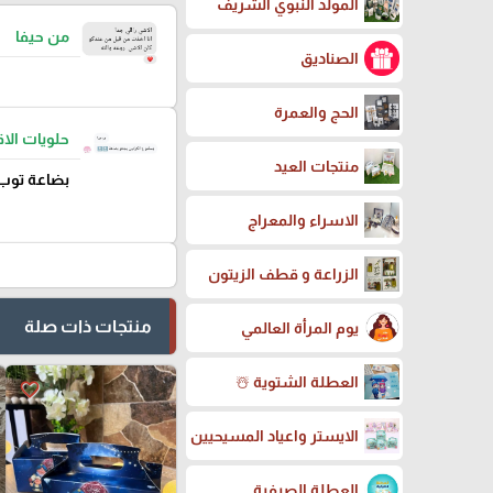
المولد النبوي الشريف
من حيفا
الصناديق
الحج والعمرة
حلويات ال
منتجات العيد
بضاعة توب
الاسراء والمعراج
الزراعة و قطف الزيتون
منتجات ذات صلة
يوم المرأة العالمي
العطلة الشتوية ☃️
favorite_border
الايستر واعياد المسيحيين
العطلة الصيفية