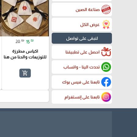
صناعة الصين
عرض الكل
لنبقى على تواصل
₪
₪
20
15
اكياس مطرزة
احصل على تطبيقنا
للتوزيعات والحنا من هنا
تحدث الينا - واتساب
add_shopping_cart
تابعنا على فيس بوك
تابعنا على إنستغرام