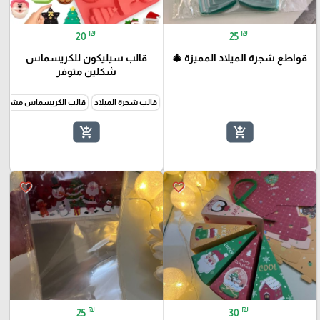
₪
₪
20
25
قواطع شجرة الميلاد المميزة 🎄
قالب سيليكون للكريسماس
شكلين متوفر
قالب شجرة الميلاد
قالب الكريسماس مشكل
add_shopping_cart
add_shopping_cart
favorite_border
favorite_border
₪
₪
25
30