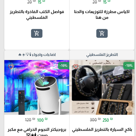
₪
₪
₪
₪
20
15
20
15
اكياس مطرزة للتوزيعات والحنا
فواصل الكتب الفاخرة بالتطريز
من هنا
الفلسطيني
add_shopping_cart
add_shopping_cart
التطريز الفلسطيني
اضاءات واجواء 🕯️💡☀️🔥
-16%
-16%
favorite_border
favorite_border
₪
₪
₪
₪
120
100
300
250
باكج السيارة بالتطريز الفلسطيني
بروجيكتر النجوم الخرافي مع مكبر
صوت 🕯️☀️💡