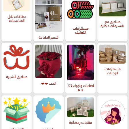
بطاقات لكل
المناسبات
صناديق مع
تقسيمات داخلية
مستلزمات
التغليف
قسم الطباعة
مستلزمات
الوجبات
صناديق الشبرة
الحب ❤️❤️
اضاءات واجواء 🕯️💡
☀️🔥
منتجات رمضانية