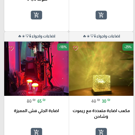
add_shopping_cart
add_shopping_cart
اضاءات واجواء 🕯️💡☀️🔥
اضاءات واجواء 🕯️💡☀️🔥
-18%
-25%
favorite_border
favorite_border
₪
₪
₪
₪
80
65
40
30
مكعب اضاءة متعددة مع ريموت
اضاءة الجلي فش المميزة
وشاحن
add_shopping_cart
add_shopping_cart