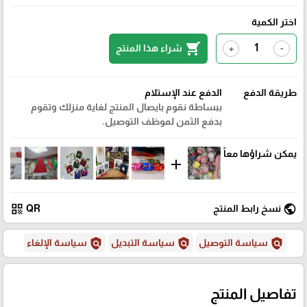
اختر الكمية
shopping_cart
شراء هذا المنتج
+
-
طريقة الدفع
الدفع عند الإستلام
ببساطة نقوم بايصال المنتج لغاية منزلك وتقوم
بدفع الثمن لموظف التوصيل.
يمكن شراؤها معاً
add
qr_code
public
نسخ رابط المنتج
QR
policy
policy
policy
سياسة التوصيل
سياسة التبديل
سياسة الإلغاء
تفاصيل المنتج