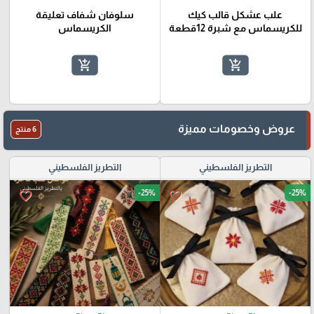
علب عشكل قالب كيك
سلوفان شفاف تعليقة
للكريسماس مع شبرة 12قطعة
الكريسماس
add_shopping_cart
add_shopping_cart
عروض وخصومات مميزة
6 منتج
التطريز الفلسطيني
التطريز الفلسطيني
-25%
-25%
favorite_border
favorite_border