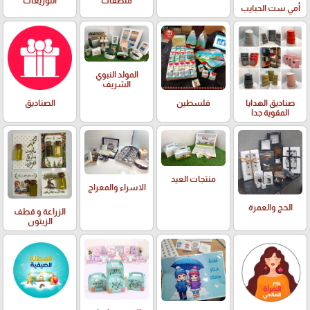
ملصقات
التوزيعات
أمي ست الحبايب
المولد النبوي
الشريف
صناديق الهدايا
فلسطين
الصناديق
المقوية جدا
منتجات العيد
الاسراء والمعراج
الحج والعمرة
الزراعة و قطف
الزيتون