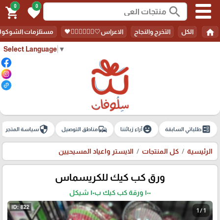
0
0
search
shopping_cart
favorite
home
الكل
التخرج والنجاح
الاعراس🤍🤵🏻‍♀️👰🏻‍♀️🖤
مستلزمات الشوكولا
Select Language
▼
security
commute
emoji_emotions
ballot
طلباتي السابقة
آراء زبائننا
مناطق التوصيل
سياسة المتجر
الرئيسية
كل المنتجات
الايستر واعياد المسيحيين
ورق كب كيك للكريسماس
١٠٠ ورقة كب كيك ب١٠ شيكل
1 / 1