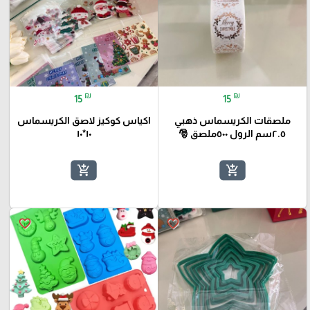
₪
₪
15
15
ملصقات الكريسماس ذهبي
اكياس كوكيز لاصق الكريسماس
٢.٥سم الرول ٥٠٠ملصق 🎅
١٠*١٠
add_shopping_cart
add_shopping_cart
favorite_border
favorite_border