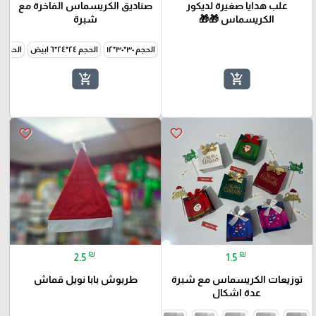
علب هدايا صغيرة لديكور
صناديق الكريسماس الفاخرة مع
الكريسماس 🎁🎁
شبرة
الحجم ٣٠*٣٠*١٢
الحجم ٢٤*٢٤*٦ ابيض
الحجم ٢٤*٢٤*٦ اخضر
add_shopping_cart
add_shopping_cart
favorite_border
favorite_border
₪
₪
2.5
1.5
توزيعات الكريسماس مع شبرة
طربوش بابا نويل قماش
عدة اشكال