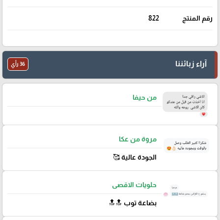
رقم المنتج
822
آراء زبائننا
36 رأي
من حيفا
مروة من عكا
الجودة عالية 🥰
حلويات الاقصى
بضاعة توب 🔝🔝