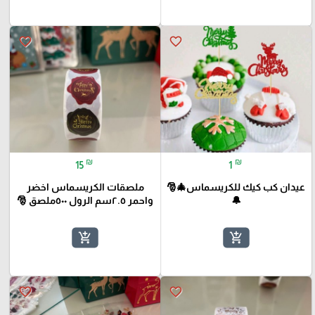
favorite_border
favorite_border
₪
₪
15
1
عيدان كب كيك للكريسماس🎄🎅
ملصقات الكريسماس اخضر
🔔
واحمر ٢.٥سم الرول ٥٠٠ملصق 🎅
add_shopping_cart
add_shopping_cart
favorite_border
favorite_border