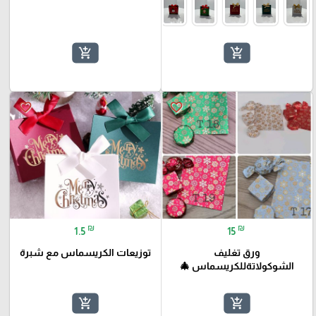
add_shopping_cart
add_shopping_cart
favorite_border
favorite_border
₪
₪
1.5
15
ورق تغليف
توزيعات الكريسماس مع شبرة
الشوكولاتةللكريسماس 🎄
add_shopping_cart
add_shopping_cart