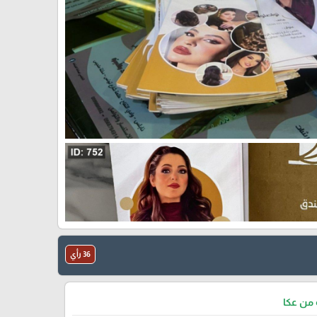
36 رأي
من عكا