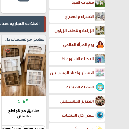
منتجات العيد
الاسراء والمعراج
العلامة التجارية صن
الزراعة و قطف الزيتون
صناديق مع تقسيمات داخلية
يوم المرأة العالمي
favorite_border
العطلة الشتوية ☃️
الايستر واعياد المسيحيين
العطلة الصيفية
₪
التطريز الفلسطيني
4 - 6
صناديق مع قواطع
عرض كل المنتجات
طبقتين
سعة ١٨ قطعة
سعة ٣٢قطعة