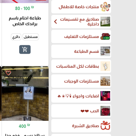
منتجات خاصة للاطفال
₪
80 - 100
طباعة اختام باسم
صناديق مع تقسيمات
chevron_left
براندك الخاص
داخلية
مستلزمات التغليف
مستطيل
دائري
add_shopping_cart
قسم الطباعة
بطاقات لكل المناسبات
favorite_border
مستلزمات الوجبات
اضاءات واجواء 🕯️💡☀️🔥
الحب ❤️❤️
₪
صناديق الشبرة
400
ستاند رسمي فخم جدا