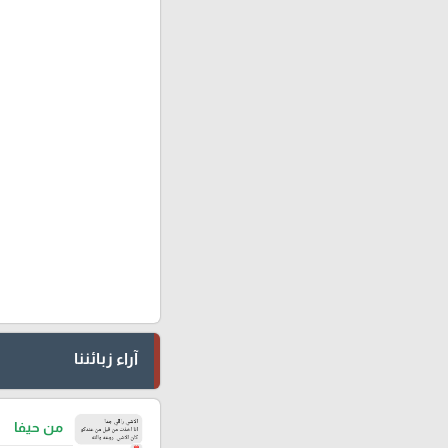
آراء زبائننا
من حيفا