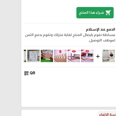
shopping_cart
شراء هذا المنتج
الدفع عند الإستلام
ببساطة نقوم بايصال المنتج لغاية منزلك وتقوم بدفع الثمن
لموظف التوصيل.
add
qr_code
QR
ة الإلغاء