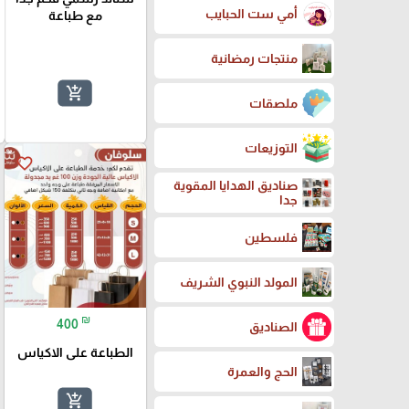
أمي ست الحبايب
مع طباعة
منتجات رمضانية
add_shopping_cart
ملصقات
التوزيعات
favorite_border
صناديق الهدايا المقوية
جدا
فلسطين
المولد النبوي الشريف
₪
400
الصناديق
الطباعة على الاكياس
الحج والعمرة
add_shopping_cart