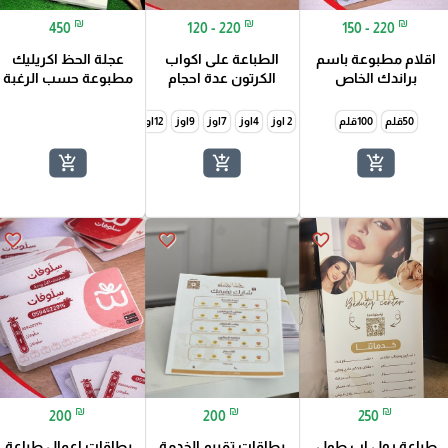
₪
₪
₪
450
120 - 220
150 - 220
اقلام مطبوعة باسم
الطباعة على اكواب
عجلة الحظ اكريليك
براندك الخاص
الكرتون عدة احجام
مطبوعة حسب الرغبة
50قلم
100قلم
2 اوز
4اوز
7اوز
9اوز
12اوز
add_shopping_cart
add_shopping_cart
add_shopping_cart
favorite_border
favorite_border
favorite_border
₪
₪
₪
200
200
250
طباعة رول اب طول
بطاقات تقييم الخدمة
بطاقات اعمال طباعة