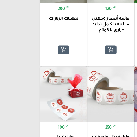
₪
₪
200
120
قائمة أسعار وجهين
بطاقات الزيارات
مجلتنة بالكامل تجليد
حراري(١٠ قوائم)
add_shopping_cart
add_shopping_cart
favorite_border
favorite_border
₪
₪
100
250
طباعة رول ملصقات
طباعة على