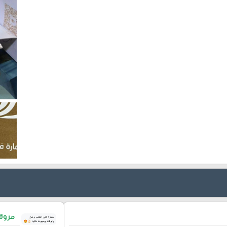
مروة 