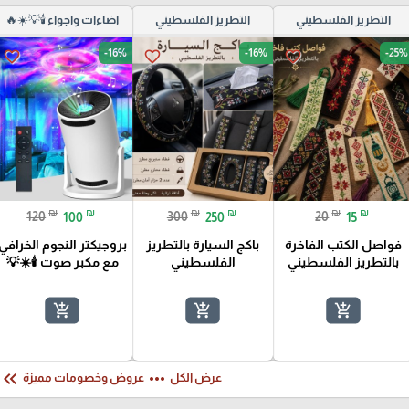
التطريز الفلسطيني
التطريز الفلسطيني
اضاءات واجواء 🕯️💡☀️🔥
-16%
-16%
-25%
favorite_border
favorite_border
favorite_border
₪
₪
₪
₪
₪
₪
120
100
300
250
20
15
فواصل الكتب الفاخرة
باكج السيارة بالتطريز
بروجيكتر النجوم الخرافي
بالتطريز الفلسطيني
الفلسطيني
مع مكبر صوت 🕯️☀️💡
add_shopping_cart
add_shopping_cart
add_shopping_cart
eyboard_double_arrow_left
more_horiz
عرض الكل
عروض وخصومات مميزة