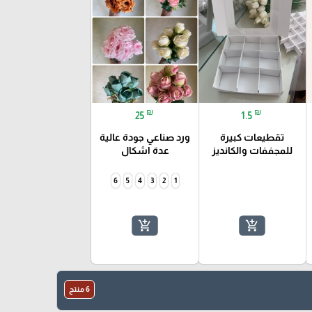
₪
₪
25
1.5
تقطيعات كبيرة
ورد صناعي جودة عالية
للمجففات والكانديز
عدة اشكال
6
5
4
3
2
1
add_shopping_cart
add_shopping_cart
6 منتج