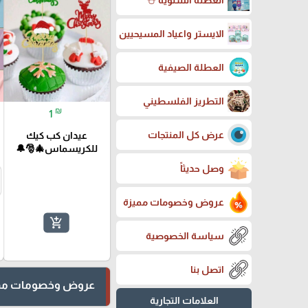
العطلة الشتوية ☃️
الايستر واعياد المسيحيين
العطلة الصيفية
التطريز الفلسطيني
₪
1
عرض كل المنتجات
عيدان كب كيك
للكريسماس🎄🎅🔔
وصل حديثاً
عروض وخصومات مميزة
add_shopping_cart
سياسة الخصوصية
اتصل بنا
عروض وخصومات مم
العلامات التجارية