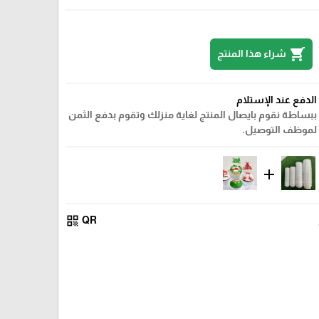
shopping_cart
شراء هذا المنتج
الدفع عند الإستلام
ببساطة نقوم بايصال المنتج لغاية منزلك وتقوم بدفع الثمن
لموظف التوصيل.
add
qr_code
QR