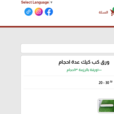
Select Language
▼
shoppin
السلة
ورق كب كيك عدة احجام
١٠٠٠ورقة بالرزمة ٣احجام
₪
20 - 30