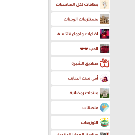
بطاقات لكل المناسبات
مستلزمات الوجبات
اضاءات واجواء 🕯️💡☀️🔥
الحب ❤️❤️
صناديق الشبرة
أمي ست الحبايب
منتجات رمضانية
ملصقات
التوزيعات
صناديق الهدايا المقوية