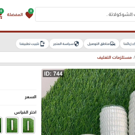
0
0
g_cart
favorite
المفضلة
install_mobile
security
commute
اء زبائننا
مناطق التوصيل
سياسة المتجر
تثبيت تطبيقنا
مستلزمات التغليف
السعر
اختر القياس