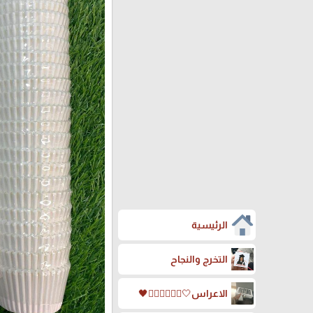
الرئيسية
التخرج والنجاح
الاعراس🤍🤵🏻‍♀️👰🏻‍♀️🖤