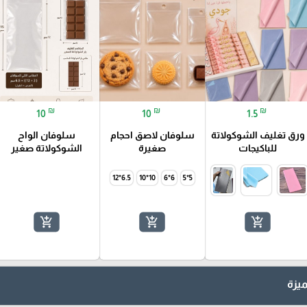
₪
₪
₪
10
10
1.5
ورق تغليف الشوكولاتة
سلوفان لاصق احجام
سلوفان الواح
للباكيجات
صغيرة
الشوكولاتة صغير
6.5*12
10*10
6*6
5*5
add_shopping_cart
add_shopping_cart
add_shopping_cart
يزة