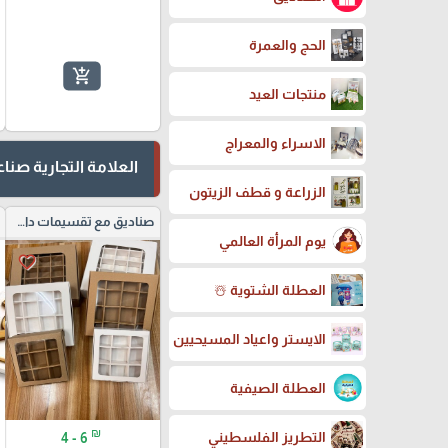
الحج والعمرة
add_shopping_cart
منتجات العيد
الاسراء والمعراج
العلامة التجارية صن
الزراعة و قطف الزيتون
صناديق مع تقسيمات داخلية
يوم المرأة العالمي
favorite_border
العطلة الشتوية ☃️
الايستر واعياد المسيحيين
العطلة الصيفية
₪
التطريز الفلسطيني
4 - 6