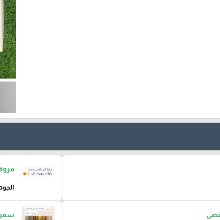
مروة 
الجود
اقصى
سمر م