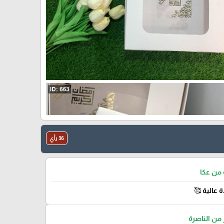
36 رأي
من عكا
ة عالية 🥰
ن الناصرة