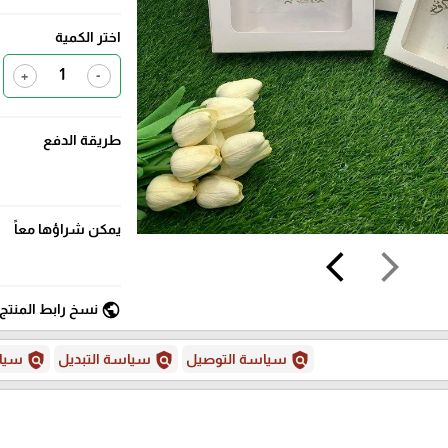
اختر الكمية
+
-
طريقة الدفع
يمكن شراؤها معاً
arrow_back_ios
arrow_forward_ios
public
نسخ رابط المنتج
policy
policy
policy
سياسة التوصيل
سياسة التبديل
سياس