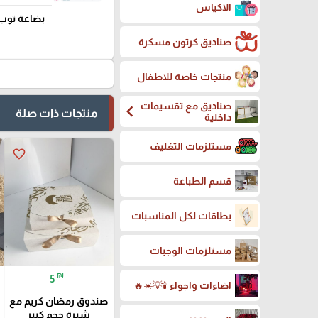
الاكياس
بضاعة توب
صناديق كرتون مسكرة
منتجات خاصة للاطفال
صناديق مع تقسيمات
chevron_left
منتجات ذات صلة
داخلية
مستلزمات التغليف
favorite_border
قسم الطباعة
بطاقات لكل المناسبات
مستلزمات الوجبات
₪
5
اضاءات واجواء 🕯️💡☀️🔥
صندوق رمضان كريم مع
شبرة حجم كبير