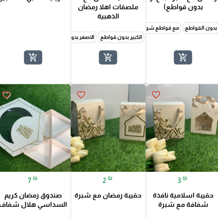
بدون قواطع)
ملصقات اهلا رمضان
الذهبية
بدون القواطع
مع قواطع شوكولاتة طبقة
مع قواطع طبقتين
مع قواطع كبيرة للكاندي وا
الكبير بدون قواطع
الاصغر بدون قواطع
الكبير مع قواطع
ا
add_shopping_cart
add_shopping_cart
add_shopping_cart
favorite_border
favorite_border
favorite_border
₪
₪
₪
7
2
3
حقيبة اسلامية نافذة
حقيبة رمضان مع شبرة
صندوق رمضان كريم
شفافة مع شبرة
السداسي هلال شفاف