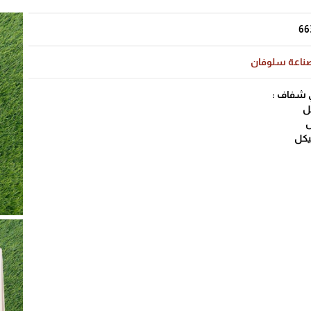
66
ناعة سلوفان
ي شفاف :