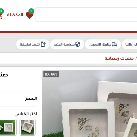
0
0
g_cart
favorite
المفضلة
install_mobile
security
commute
اء زبائننا
مناطق التوصيل
سياسة المتجر
تثبيت تطبيقنا
منتجات رمضانية
صنا
السعر
اختر القياس