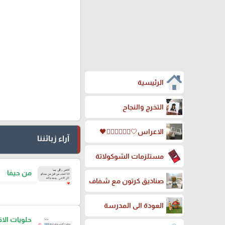
الرئيسية
التخرج والنجاح
الاعراس🤍🤵🏻‍♀️👰🏻‍♀️🖤
آراء زبائننا
مستلزمات الشوكولاتة
من حيفا
صناديق كرتون مع شفاف
العودة الى المدرسة
حلويات ال