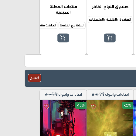
صندوق النجاح الفاخر
منتجات العطلة
الصيفية
الصندوق+الخلفية +الملصقات
الصندوق+الخلفية فقط
العلبة مع الخلفية
الخلفية فقط
الملصقات فقط
البطاق
add_shopping_cart
add_shopping_cart
6 منتج
اضاءات واجواء 🕯️💡☀️🔥
اضاءات واجواء 🕯️💡☀️🔥
-18%
-25%
favorite_border
favorite_border