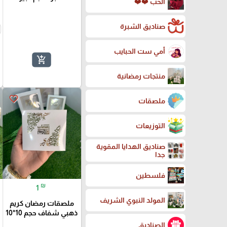
الحب ❤️❤️
صناديق الشبرة
أمي ست الحبايب
add_shopping_cart
منتجات رمضانية
favorite_border
ملصقات
التوزيعات
صناديق الهدايا المقوية
جدا
فلسطين
₪
1
المولد النبوي الشريف
ملصقات رمضان كريم
ذهبي شفاف حجم 10*10
الصناديق