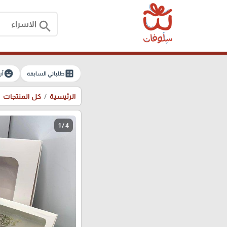
search
emoji_emotions
ballot
طلباتي السابقة
آر
الرئيسية
كل المنتجات
1 / 4