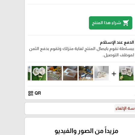
shopping_cart
شراء هذا المنتج
20*20*5
الدفع عند الإستلام
ببساطة نقوم بايصال المنتج لغاية منزلك وتقوم بدفع الثمن
لموظف التوصيل.
add
qr_code
QR
ة الإلغاء
مزيداً من الصور والفيديو