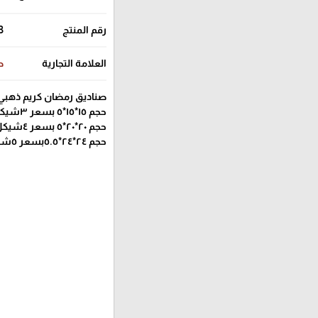
رقم المنتج
3
العلامة التجارية
ص
صناديق رمضان كريم ذهب
حجم ١٥*١٥*٥ بسعر ٣شيكل
حجم ٢٠*٢٠*٥ بسعر ٤شيكل
حجم ٢٤*٢٤*٥.٥بسعر ٥شيكل