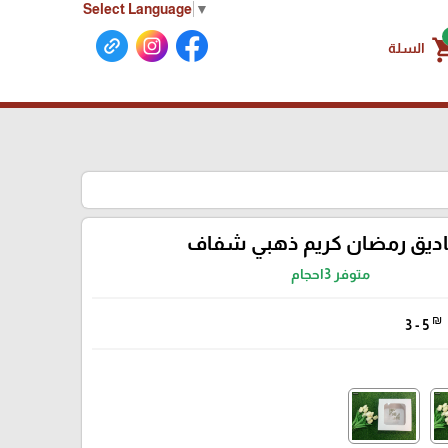
Select Language
▼
shoppin
السلة
ديق رمضان كريم ذهبي شفاف
متوفر 3احجام
₪
3 - 5