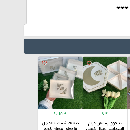
❤️❤️❤️
favorite_border
favorite_border
₪
₪
5 - 10
6
صندوق رمضان كريم
صينية شفاف بالكامل
السداسي هلال ذهبي
٥احجام رمضان كريم