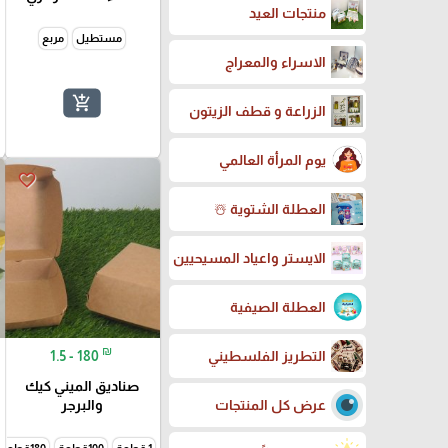
منتجات العيد
مستطيل
مربع
الاسراء والمعراج
add_shopping_cart
الزراعة و قطف الزيتون
يوم المرأة العالمي
favorite_border
العطلة الشتوية ☃️
الايستر واعياد المسيحيين
العطلة الصيفية
₪
1.5 - 180
التطريز الفلسطيني
صناديق الميني كيك
عرض كل المنتجات
والبرجر