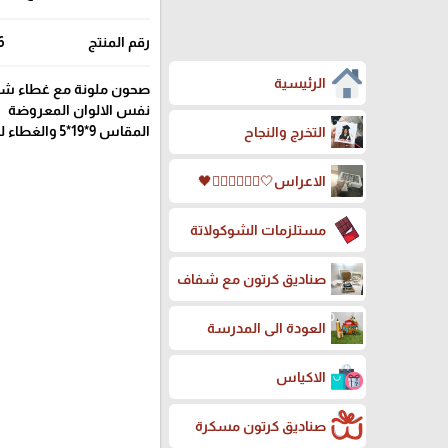
رقم المنتج
6
الرئيسية
صحون ملونة مع غطاء شف
نفس الالوان المعروضة
المقاس 9*19*5 والغطاء لحد 8سم ارتفاعه
التخرج والنجاح
الاعراس🤍🤵🏻‍♀️👰🏻‍♀️🖤
مستلزمات الشوكولاتة
صناديق كرتون مع شفاف
العودة الى المدرسة
الاكياس
صناديق كرتون مسكرة