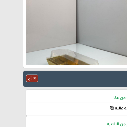
36 رأي
من عكا
ة عالية 🥰
ن الناصرة