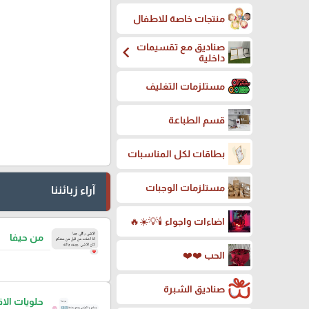
منتجات خاصة للاطفال
صناديق مع تقسيمات
chevron_left
داخلية
مستلزمات التغليف
قسم الطباعة
بطاقات لكل المناسبات
مستلزمات الوجبات
آراء زبائننا
اضاءات واجواء 🕯️💡☀️🔥
من حيفا
الحب ❤️❤️
صناديق الشبرة
حلويات ال