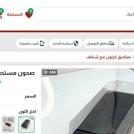
0
0
g_cart
favorite
المفضلة
install_mobile
security
commute
اء زبائننا
مناطق التوصيل
سياسة المتجر
تثبيت تطبيقنا
صناديق كرتون مع شفاف
صحون مستطيل 
المق
السعر
اختر اللون