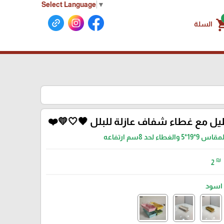
Select Language
▼
shoppin
السلة
مع غطاء شفاف عازلة للبلل 🖤🤍💛❤️
اس 9*19*5 والغطاء لحد 8سم ارتفاعه
₪
2
اسود