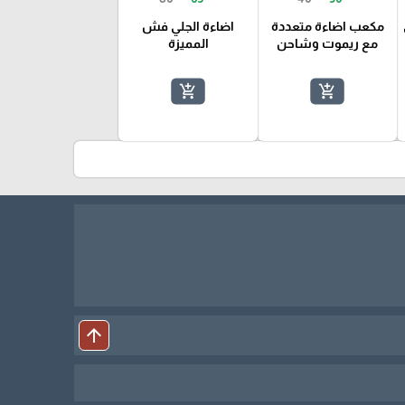
مكعب اضاءة متعددة
اضاءة الجلي فش
مع ريموت وشاحن
المميزة
add_shopping_cart
add_shopping_cart
k
arrow_upward