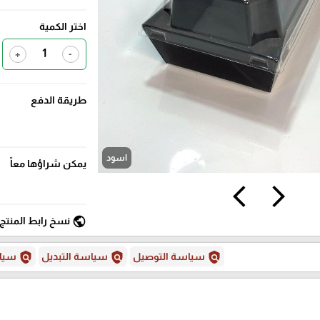
اختر الكمية
+
-
طريقة الدفع
اسود
يمكن شراؤها معاً
arrow_back_ios
arrow_forward_ios
public
نسخ رابط المنتج
policy
policy
policy
سياسة التوصيل
سياسة التبديل
سياس