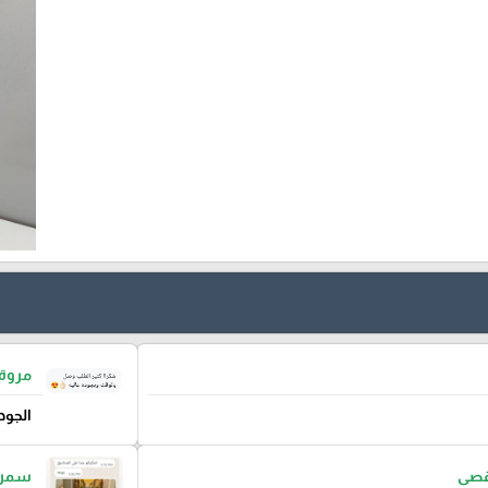
مروة 
الجود
اقصى
سمر م