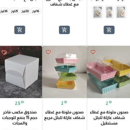
مع غطاء شفاف
16اوز
20اوز
25اوز
38اوز
add_shopping_cart
add_shopping_cart
add_shopping_cart
favorite_border
favorite_border
favorite_border
₪
₪
₪
2.5
2
2
صحون ملونة مع غطاء
صحون ملونة مع غطاء
صندوق مكعب فاخر
شفاف عازلة للبلل
شفاف عازلة للبلل مربع
حجم 15 بنفع للوجبات
مستطيل
والمجات