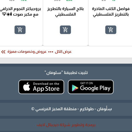
فواصل الكتب الفاخرة
باكج السيارة بالتطريز
بروجيكتر النجوم الخرافي
بالتطريز الفلسطيني
الفلسطيني
مع مكبر صوت 🕯️☀️💡
add_shopping_cart
add_shopping_cart
add_shopping_cart
eyboard_double_arrow_left
more_horiz
عرض الكل
عروض وخصومات مميزة
تثبيت تطبيقنا
"سلوفان"
سِلُوفان - طولكرم - منطقة المخبز الفرنسي ©
برمجة وتطوير شركة ديجيتال لايف