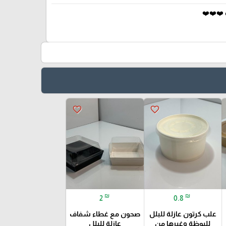
❤️❤️❤️
favorite_border
favorite_border
₪
₪
2
0.8
علب كرتون عازلة للبلل
صحون مع غطاء شفاف
للبوظة وغيرها من
عازلة للبلل