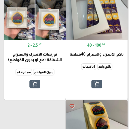
₪
₪
2 - 2.5
40 - 100
باكج الاسراء والمعراج 40قطعة
توزيعات الاسراء والمعراج
الشفافة (مع او بدون القواطع)
باكج واحد
3باكيجات
بدون القواطع
مع قواطع
add_shopping_cart
add_shopping_cart
favorite_border