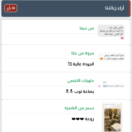
آراء زبائننا
36 رأي
من حيفا
مروة من عكا
الجودة عالية 🥰
حلويات الاقصى
بضاعة توب 🔝🔝
سمر من الناصرة
روعة ❤️❤️❤️