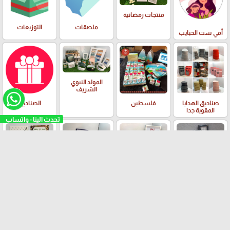
منتجات رمضانية
ملصقات
التوزيعات
أمي ست الحبايب
المولد النبوي
الشريف
صناديق الهدايا
فلسطين
الصناديق
المقوية جدا
منتجات العيد
الاسراء والمعراج
الحج والعمرة
الزراعة و قطف
الزيتون