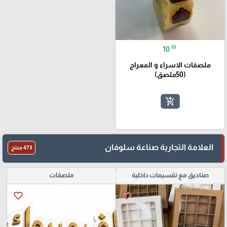
₪
10
ملصقات الاسراء و المعراج
(50ملصق)
add_shopping_cart
العلامة التجارية صناعة سلوفان
473 منتج
صناديق مع تقسيمات داخلية
ملصقات
favorite_border
favorite_border