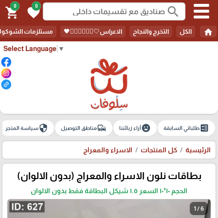
0
0
search
shopping_cart
favorite
home
الكل
التخرج والنجاح
الاعراس🤍🤵🏻‍♀️👰🏻‍♀️🖤
مستلزمات الشوكولا
Select Language
▼
security
commute
emoji_emotions
ballot
طلباتي السابقة
آراء زبائننا
مناطق التوصيل
سياسة المتجر
الرئيسية
كل المنتجات
الاسراء والمعراج
بطاقات نلون الاسراء والمعراج (بدون الالوان)
الحجم ١٠*١٠ السعر ١.٥ شيكل البطاقة فقط بدون الالوان
1 / 6