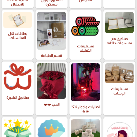
مسكرة
للاطفال
بطاقات لكل
المناسبات
صناديق مع
تقسيمات داخلية
مستلزمات
التغليف
قسم الطباعة
مستلزمات
الوجبات
صناديق الشبرة
الحب ❤️❤️
اضاءات واجواء 🕯️💡
☀️🔥