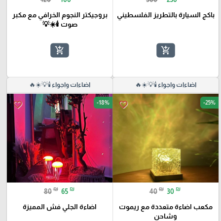
باكج السيارة بالتطريز الفلسطيني
بروجيكتر النجوم الخرافي مع مكبر
صوت 🕯️☀️💡
add_shopping_cart
add_shopping_cart
اضاءات واجواء 🕯️💡☀️🔥
اضاءات واجواء 🕯️💡☀️🔥
-18%
-25%
favorite_border
favorite_border
₪
₪
₪
₪
80
65
40
30
مكعب اضاءة متعددة مع ريموت
اضاءة الجلي فش المميزة
وشاحن