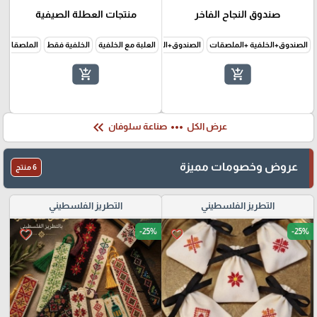
صندوق النجاح الفاخر
منتجات العطلة الصيفية
الصندوق+الخلفية +الملصقات
الصندوق+الخلفية فقط
العلبة مع الخلفية
الخلفية فقط
الملصقات 
add_shopping_cart
add_shopping_cart
keyboard_double_arrow_left
more_horiz
عرض الكل
صناعة سلوفان
عروض وخصومات مميزة
6 منتج
التطريز الفلسطيني
التطريز الفلسطيني
-25%
-25%
favorite_border
favorite_border