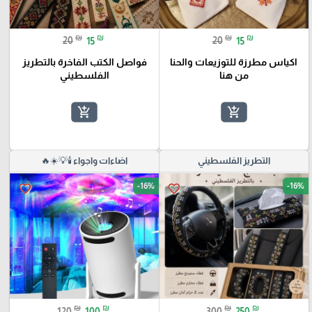
₪
₪
₪
₪
20
15
20
15
اكياس مطرزة للتوزيعات والحنا
فواصل الكتب الفاخرة بالتطريز
من هنا
الفلسطيني
add_shopping_cart
add_shopping_cart
التطريز الفلسطيني
اضاءات واجواء 🕯️💡☀️🔥
-16%
-16%
favorite_border
favorite_border
₪
₪
₪
₪
120
100
300
250