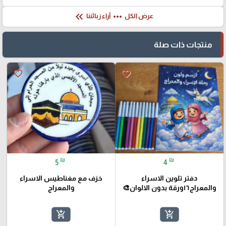
keyboard_double_arrow_left
more_horiz
عرض الكل
آراء زبائننا
منتجات ذات صلة
favorite_border
favorite_border
₪
₪
5
4
دفتر تلوين الاسراء
خزف مع مغناطيس الاسراء
والمعراج١٦ورقة بدون الالوان🎨
والمعراج
add_shopping_cart
add_shopping_cart