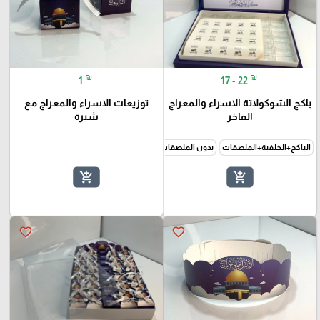
₪
₪
1
17 - 22
باكج الشوكولاتة الاسراء والمعراج
توزيعات الاسراء والمعراج مع
الفاخر
شبرة
الباكج+الخلفية+الملصقات
بدون الملصقات
add_shopping_cart
add_shopping_cart
favorite_border
favorite_border