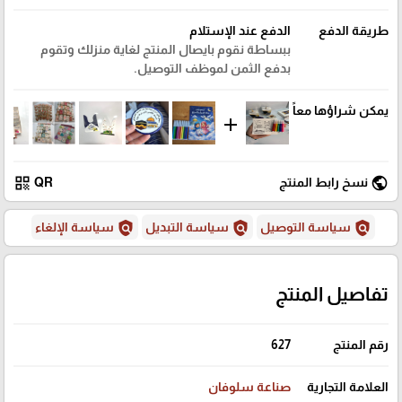
طريقة الدفع
الدفع عند الإستلام
ببساطة نقوم بايصال المنتج لغاية منزلك وتقوم
بدفع الثمن لموظف التوصيل.
يمكن شراؤها معاً
add
qr_code
public
نسخ رابط المنتج
QR
policy
policy
policy
سياسة التوصيل
سياسة التبديل
سياسة الإلغاء
تفاصيل المنتج
رقم المنتج
627
العلامة التجارية
صناعة سلوفان