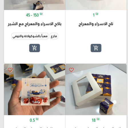
₪
₪
45 - 150
1
تاج الاسراء والمعراج
باكج الاسراء والمعراج مع الشبر
فارغ
معبأ بالشوكولاتة والتوفي
add_shopping_cart
add_shopping_cart
favorite_border
favorite_border
₪
₪
0.5
18