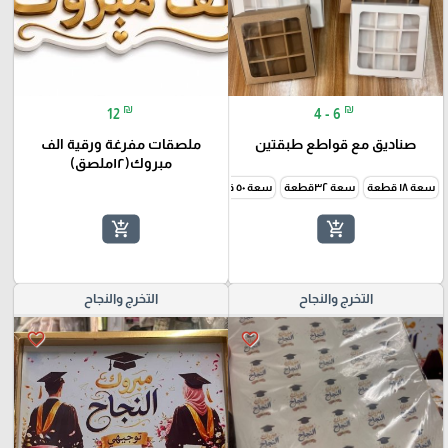
₪
₪
12
4 - 6
صناديق مع قواطع طبقتين
ملصقات مفرغة ورقية الف
مبروك(١٢ملصق)
سعة ١٨ قطعة
سعة ٣٢قطعة
سعة ٥٠ قطعة
add_shopping_cart
add_shopping_cart
التخرج والنجاح
التخرج والنجاح
favorite_border
favorite_border