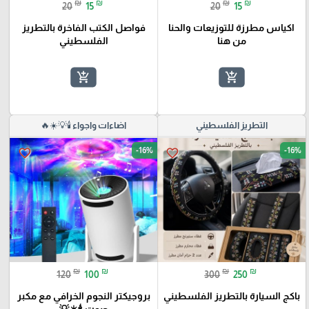
₪
₪
₪
₪
20
15
20
15
اكياس مطرزة للتوزيعات والحنا
فواصل الكتب الفاخرة بالتطريز
من هنا
الفلسطيني
add_shopping_cart
add_shopping_cart
التطريز الفلسطيني
اضاءات واجواء 🕯️💡☀️🔥
-16%
-16%
favorite_border
favorite_border
₪
₪
₪
₪
120
100
300
250
باكج السيارة بالتطريز الفلسطيني
بروجيكتر النجوم الخرافي مع مكبر
صوت 🕯️☀️💡