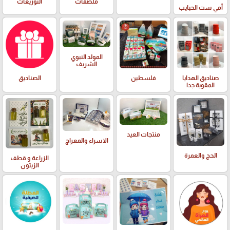
ملصقات
التوزيعات
أمي ست الحبايب
المولد النبوي
الشريف
صناديق الهدايا
فلسطين
الصناديق
المقوية جدا
منتجات العيد
الاسراء والمعراج
الحج والعمرة
الزراعة و قطف
الزيتون