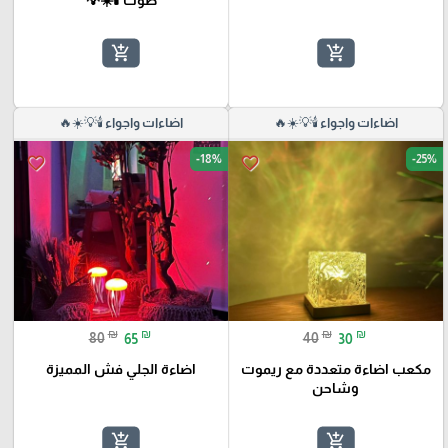
add_shopping_cart
add_shopping_cart
اضاءات واجواء 🕯️💡☀️🔥
اضاءات واجواء 🕯️💡☀️🔥
-18%
-25%
favorite_border
favorite_border
₪
₪
₪
₪
80
65
40
30
مكعب اضاءة متعددة مع ريموت
اضاءة الجلي فش المميزة
وشاحن
add_shopping_cart
add_shopping_cart