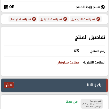
qr_code
public
نسخ رابط المنتج
QR
policy
policy
policy
سياسة التوصيل
سياسة التبديل
سياسة الإلغاء
تفاصيل المنتج
رقم المنتج
615
العلامة التجارية
صناعة سلوفان
آراء زبائننا
36 رأي
من حيفا