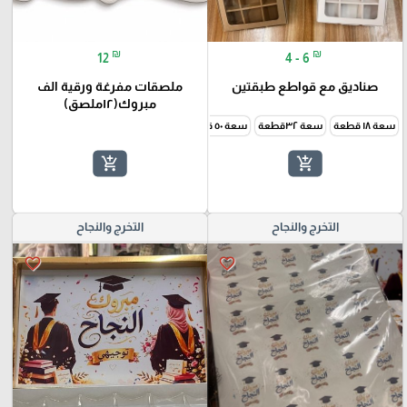
₪
₪
12
4 - 6
صناديق مع قواطع طبقتين
ملصقات مفرغة ورقية الف
مبروك(١٢ملصق)
سعة ١٨ قطعة
سعة ٣٢قطعة
سعة ٥٠ قطعة
add_shopping_cart
add_shopping_cart
التخرج والنجاح
التخرج والنجاح
favorite_border
favorite_border