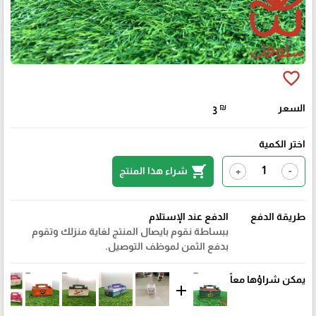
favorite_border
السعر
₪
3
اختر الكمية
shopping_cart
شراء هذا المنتج
+
-
طريقة الدفع
الدفع عند الإستلام
ببساطة نقوم بايصال المنتج لغاية منزلك وتقوم
بدفع الثمن لموظف التوصيل.
يمكن شراؤها معاً
add