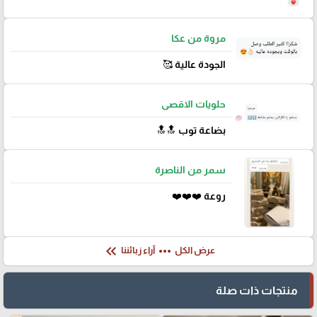
مروة من عكا
الجودة عالية 🥰
حلويات الاقصى
بضاعة توب 🔝🔝
سمر من الناصرة
روعة ❤️❤️❤️
keyboard_double_arrow_left
more_horiz
عرض الكل
آراء زبائننا
منتجات ذات صلة