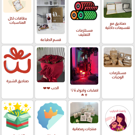
بطاقات لكل
المناسبات
صناديق مع
تقسيمات داخلية
مستلزمات
التغليف
قسم الطباعة
مستلزمات
الوجبات
صناديق الشبرة
الحب ❤️❤️
اضاءات واجواء 🕯️💡
☀️🔥
منتجات رمضانية