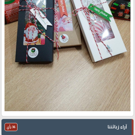
آراء زبائننا
36 رأي