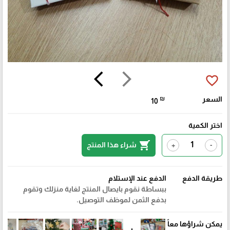
arrow_back_ios
arrow_forward_ios
favorite_border
السعر
₪
10
اختر الكمية
shopping_cart
شراء هذا المنتج
+
-
طريقة الدفع
الدفع عند الإستلام
ببساطة نقوم بايصال المنتج لغاية منزلك وتقوم
بدفع الثمن لموظف التوصيل.
يمكن شراؤها معاً