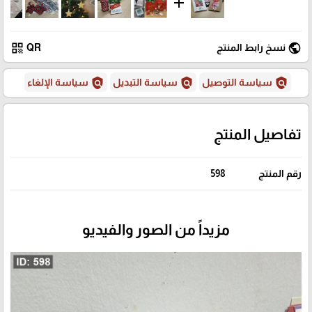
add
qr_code
public
نسخ رابط المنتج
QR
policy
policy
policy
سياسة التوصيل
سياسة التبديل
سياسة الإلغاء
تفاصيل المنتج
رقم المنتج
598
مزيداً من الصور والفيديو