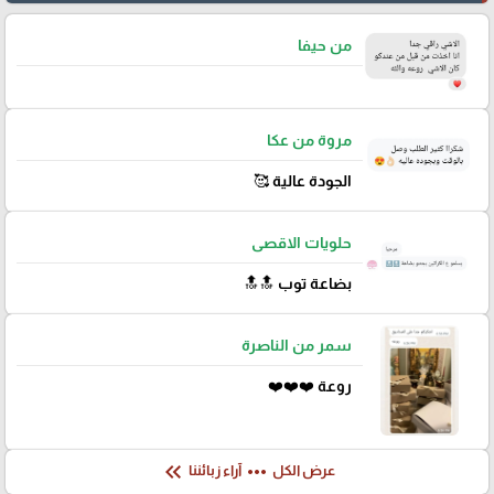
من حيفا
مروة من عكا
الجودة عالية 🥰
حلويات الاقصى
بضاعة توب 🔝🔝
سمر من الناصرة
روعة ❤️❤️❤️
keyboard_double_arrow_left
more_horiz
عرض الكل
آراء زبائننا