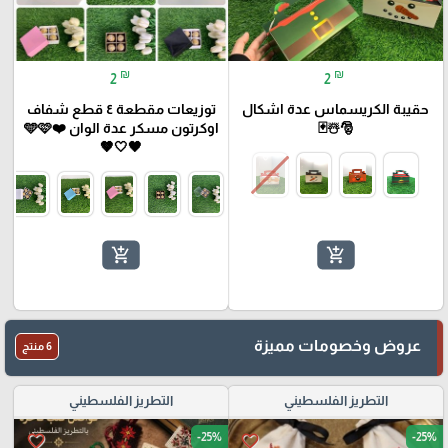
₪
₪
2
2
حقيبة الكريسماس عدة اشكال
توزيعات مقطعة ٤ قطع شفاف
🎅☃️🃏
اوكرتون مسكر عدة الوان ❤️🩵🩷
🖤🤍🤎
add_shopping_cart
add_shopping_cart
عروض وخصومات مميزة
6 منتج
التطريز الفلسطيني
التطريز الفلسطيني
-25%
-25%
favorite_border
favorite_border