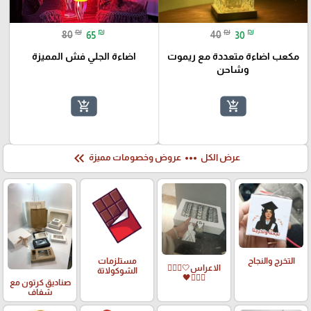
₪
₪
₪
₪
80
65
40
30
مكعب اضاءة متعددة مع ريموت
اضاءة الجلي فش المميزة
وشاحن
add_shopping_cart
add_shopping_cart
keyboard_double_arrow_left
more_horiz
عرض الكل
عروض وخصومات مميزة
التخرج والنجاح
مستلزمات
الاعراس🤍🤵🏻‍♀️
الشوكولاتة
👰🏻‍♀️🖤
صناديق كرتون مع
شفاف