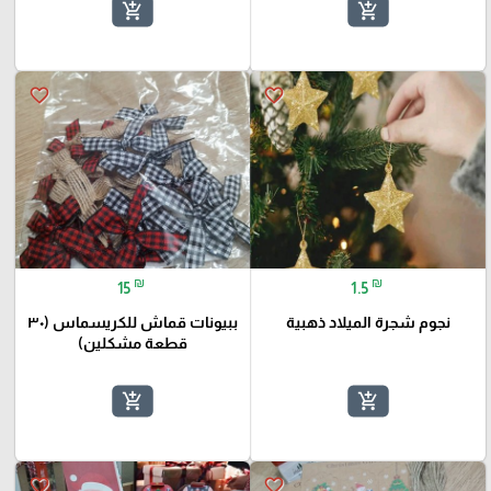
add_shopping_cart
add_shopping_cart
favorite_border
favorite_border
₪
₪
15
1.5
نجوم شجرة الميلاد ذهبية
ببيونات قماش للكريسماس (٣٠
قطعة مشكلين)
add_shopping_cart
add_shopping_cart
favorite_border
favorite_border