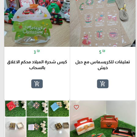
₪
₪
3
5
تعليقات للكريسماس مع حبل
كيس شحرة الميلاد محكم الاغلاق
خيش
بالسحاب
add_shopping_cart
add_shopping_cart
favorite_border
favorite_border