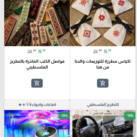
₪
₪
₪
₪
20
15
20
15
اكياس مطرزة للتوزيعات والحنا
فواصل الكتب الفاخرة بالتطريز
من هنا
الفلسطيني
add_shopping_cart
add_shopping_cart
التطريز الفلسطيني
اضاءات واجواء 🕯️💡☀️🔥
-16%
-16%
favorite_border
favorite_border