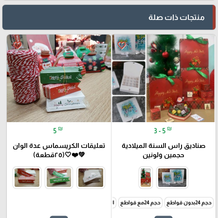
منتجات ذات صلة
favorite_border
favorite_border
₪
₪
5
3 - 5
صناديق راس السنة الميلادية
تعليقات الكريسماس عدة الوان
حجمين ولونين
💚❤️🤍(٢٥قطعة)
حجم 24بدون قواطع
حجم 24مع قواطع
الحجم 24 مع قواطع طبقتين
الحجم 30الكبير