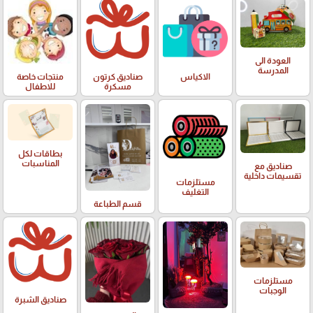
العودة الى
المدرسة
الاكياس
صناديق كرتون
منتجات خاصة
مسكرة
للاطفال
بطاقات لكل
المناسبات
صناديق مع
تقسيمات داخلية
مستلزمات
التغليف
قسم الطباعة
مستلزمات
الوجبات
صناديق الشبرة