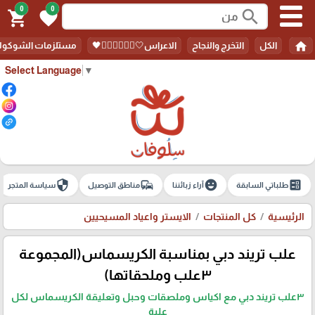
0
0
search
shopping_cart
favorite
home
الكل
التخرج والنجاح
الاعراس🤍🤵🏻‍♀️👰🏻‍♀️🖤
مستلزمات الشوكولا
Select Language
▼
security
commute
emoji_emotions
ballot
طلباتي السابقة
آراء زبائننا
مناطق التوصيل
سياسة المتجر
الرئيسية
كل المنتجات
الايستر واعياد المسيحيين
علب تريند دبي بمناسبة الكريسماس(المجموعة
٣علب وملحقاتها)
٣علب تريند دبي مع اكياس وملصقات وحبل وتعليقة الكريسماس لكل
علبة