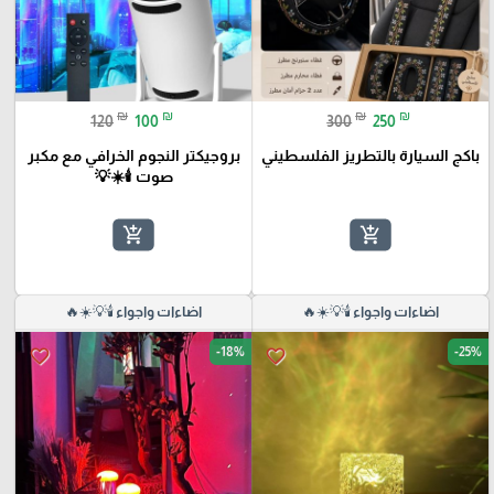
₪
₪
₪
₪
120
100
300
250
باكج السيارة بالتطريز الفلسطيني
بروجيكتر النجوم الخرافي مع مكبر
صوت 🕯️☀️💡
add_shopping_cart
add_shopping_cart
اضاءات واجواء 🕯️💡☀️🔥
اضاءات واجواء 🕯️💡☀️🔥
-18%
-25%
favorite_border
favorite_border