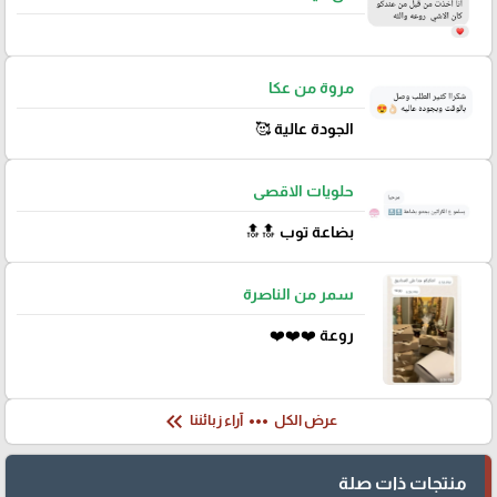
مروة من عكا
الجودة عالية 🥰
حلويات الاقصى
بضاعة توب 🔝🔝
سمر من الناصرة
روعة ❤️❤️❤️
keyboard_double_arrow_left
more_horiz
عرض الكل
آراء زبائننا
منتجات ذات صلة