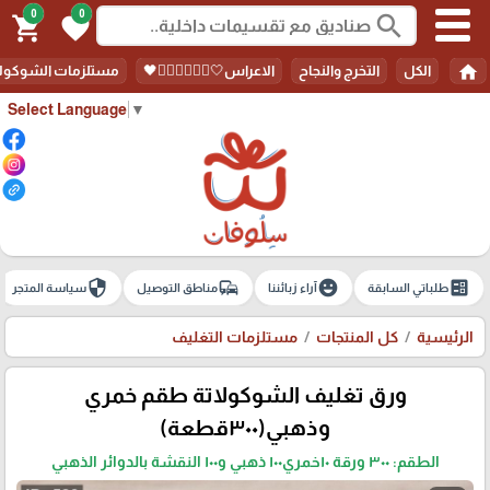
0
0
search
shopping_cart
favorite
home
الكل
التخرج والنجاح
الاعراس🤍🤵🏻‍♀️👰🏻‍♀️🖤
مستلزمات الشوكولا
Select Language
▼
security
commute
emoji_emotions
ballot
طلباتي السابقة
آراء زبائننا
مناطق التوصيل
سياسة المتجر
الرئيسية
كل المنتجات
مستلزمات التغليف
ورق تغليف الشوكولاتة طقم خمري
وذهبي(٣٠٠قطعة)
الطقم: ٣٠٠ ورقة ١٠خمري١٠٠ ذهبي و١٠٠ النقشة بالدوائر الذهبي