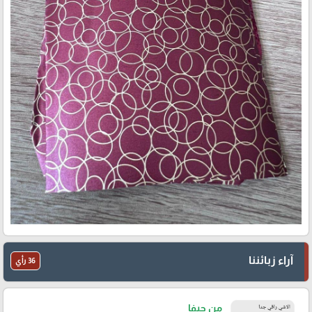
آراء زبائننا
36 رأي
من حيفا