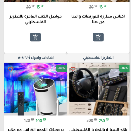
₪
₪
₪
₪
20
15
20
15
اكياس مطرزة للتوزيعات والحنا
فواصل الكتب الفاخرة بالتطريز
من هنا
الفلسطيني
add_shopping_cart
add_shopping_cart
التطريز الفلسطيني
اضاءات واجواء 🕯️💡☀️🔥
-16%
-16%
favorite_border
favorite_border
₪
₪
₪
₪
120
100
300
250
باكج السيارة بالتطريز الفلسطيني
بروجيكتر النجوم الخرافي مع مكبر