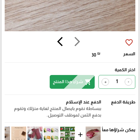
arrow_back_ios
arrow_forward_ios
favorite_border
السعر
₪
30
اختر الكمية
shopping_cart
شراء هذا المنتج
+
-
طريقة الدفع
الدفع عند الإستلام
ببساطة نقوم بايصال المنتج لغاية منزلك وتقوم
بدفع الثمن لموظف التوصيل.
يمكن شراؤها معاً
add