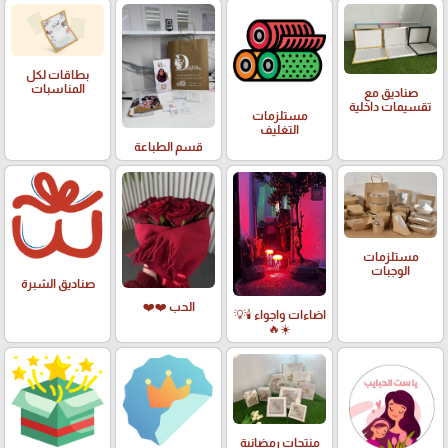
بطاقات لكل
المناسبات
صناديق مع
تقسيمات داخلية
مستلزمات
التغليف
قسم الطباعة
مستلزمات
الوجبات
صناديق الشبرة
الحب ❤️❤️
اضاءات واجواء 🕯️💡
☀️🔥
منتجات رمضانية