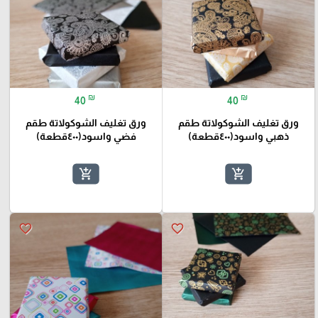
₪
₪
40
40
ورق تغليف الشوكولاتة طقم
ورق تغليف الشوكولاتة طقم
ذهبي واسود(٤٠٠قطعة)
فضي واسود(٤٠٠قطعة)
add_shopping_cart
add_shopping_cart
favorite_border
favorite_border