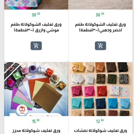
₪
₪
30
30
ورق تغليف الشوكولاتة طقم
ورق تغليف الشوكولاتة طقم
اخضر وذهبي(٣٠٠قطعة)
فوشي وازرق (٣٠٠قطعة)
add_shopping_cart
add_shopping_cart
favorite_border
favorite_border
₪
₪
15
12
ورق تغليف شوكولاتة نقشات
ورق تغليف شوكولاتة محزز