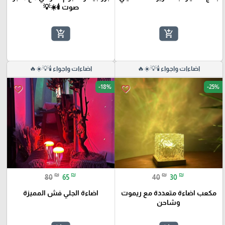
صوت 🕯️☀️💡
add_shopping_cart
add_shopping_cart
اضاءات واجواء 🕯️💡☀️🔥
اضاءات واجواء 🕯️💡☀️🔥
-18%
-25%
favorite_border
favorite_border
₪
₪
₪
₪
80
65
40
30
مكعب اضاءة متعددة مع ريموت
اضاءة الجلي فش المميزة
وشاحن