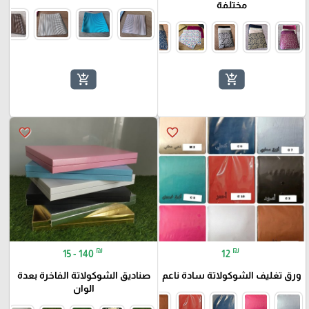
مختلفة
add_shopping_cart
add_shopping_cart
favorite_border
favorite_border
₪
₪
15 - 140
12
ورق تغليف الشوكولاتة سادة ناعم
صناديق الشوكولاتة الفاخرة بعدة
الوان