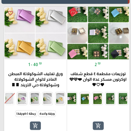
favorite_border
favorite_border
₪
₪
1 - 40
2
توزيعات مقطعة ٤ قطع شفاف
ورق تغليف الشوكولاتة المبطن
اوكرتون مسكر عدة الوان ❤️🩵🩷
الفاخر لالواح الشوكولاتة
🖤🤍🤎
وشوكولاتة دبي التريند 🍫🍫
ورقة واحدة
ربطة (٥٠ورقة)
add_shopping_cart
add_shopping_cart