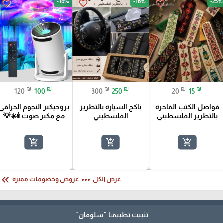
-16%
-16%
-25%
favorite_border
favorite_border
favorite_border
₪
₪
₪
₪
₪
₪
120
100
300
250
20
15
فواصل الكتب الفاخرة
باكج السيارة بالتطريز
بروجيكتر النجوم الخرافي
بالتطريز الفلسطيني
الفلسطيني
مع مكبر صوت 🕯️☀️💡
add_shopping_cart
add_shopping_cart
add_shopping_cart
eyboard_double_arrow_left
more_horiz
عرض الكل
عروض وخصومات مميزة
تثبيت تطبيقنا
"سلوفان"