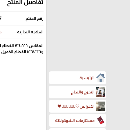
تفاصيل المنتج
رقم المنتج
7
العلامة التجارية
ص
المقاس ٢٦*٤٠*٧ الغطاء الخفيف المنخفض
و٢٦*٤٠*١٢ الغطاء الخميل المرتفع
الرئيسية
التخرج والنجاح
الاعراس🤍🤵🏻‍♀️👰🏻‍♀️🖤
مستلزمات الشوكولاتة