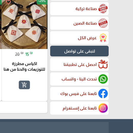
-25%
favorite_border
صناعة تركية
صناعة الصين
عرض الكل
لنبقى على تواصل
₪
₪
20
15
اكياس مطرزة
احصل على تطبيقنا
للتوزيعات والحنا من هنا
تحدث الينا - واتساب
add_shopping_cart
تابعنا على فيس بوك
تابعنا على إنستغرام