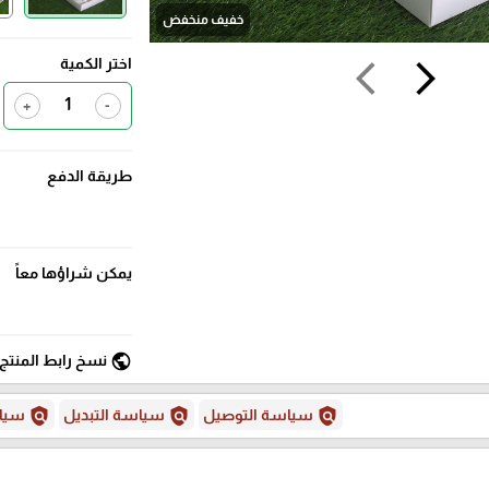
خفيف منخفض
اختر الكمية
arrow_back_ios
arrow_forward_ios
+
-
طريقة الدفع
يمكن شراؤها معاً
public
نسخ رابط المنتج
policy
policy
policy
سياسة التوصيل
سياسة التبديل
سياس