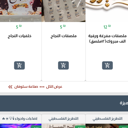
₪
₪
₪
5
5
12
ملصقات مفرغة ورقية
ملصقات النجاح
خلفيات النجاح
الف مبروك(١٢ملصق)
سعة ٥٠ قطعة
add_shopping_cart
add_shopping_cart
add_shopping_cart
keyboard_double_arrow_left
more_horiz
عرض الكل
صناعة سلوفان
يزة
التطريز الفلسطيني
التطريز الفلسطيني
اضاءات واجواء 🕯️💡☀️🔥