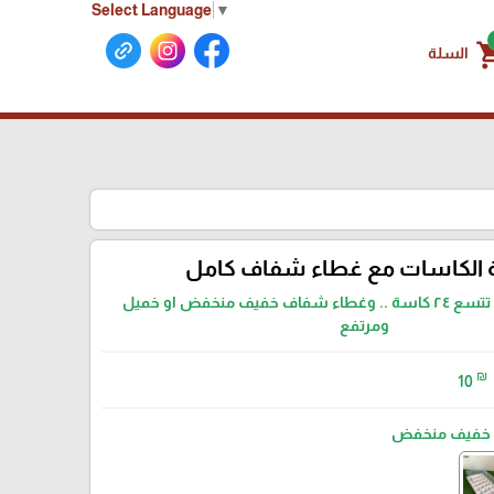
Select Language
▼
shoppin
السلة
 الكاسات مع غطاء شفاف كامل
صينية مع قواطع تتسع ٢٤ كاسة .. وغطاء شفاف خفيف منخفض او خميل
ومرتفع
₪
10
خفيف منخفض