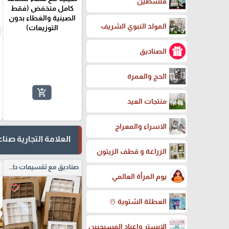
فلسطين
كامل منخفض (فقط
الصينية والغطاء بدون
المولد النبوي الشريف
التوزيعات)
الصناديق
الحج والعمرة
add_shopping_cart
منتجات العيد
الاسراء والمعراج
العلامة التجارية صن
الزراعة و قطف الزيتون
صناديق مع تقسيمات داخلية
يوم المرأة العالمي
favorite_border
العطلة الشتوية ☃️
الايستر واعياد المسيحيين