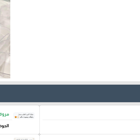
مروة 
الجود