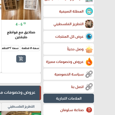
العطلة الصيفية
₪
التطريز الفلسطيني
4 - 6
صناديق مع قواطع
عرض كل المنتجات
طبقتين
سعة ١٨ قطعة
سعة ٣٢قطعة
وصل حديثاً
add_shopping_cart
عروض وخصومات مميزة
سياسة الخصوصية
اتصل بنا
عروض وخصومات مم
العلامات التجارية
التطريز الفلسطيني
صناعة سلوفان