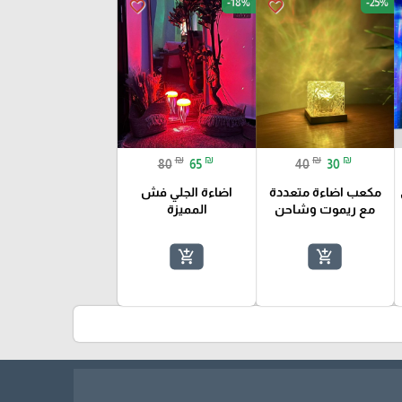
-18%
-25%
favorite_border
favorite_border
₪
₪
₪
₪
80
65
40
30
مكعب اضاءة متعددة
اضاءة الجلي فش
مع ريموت وشاحن
المميزة
add_shopping_cart
add_shopping_cart
k