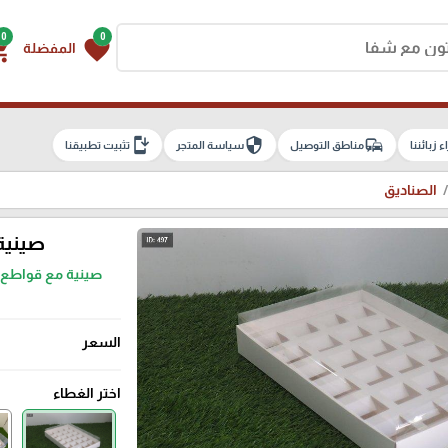
0
0
g_cart
favorite
المفضلة
install_mobile
security
commute
اء زبائننا
مناطق التوصيل
سياسة المتجر
تثبيت تطبيقنا
الصناديق
صينية
السعر
اختر الغطاء