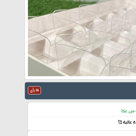
36 رأي
من عكا
ة عالية 🥰