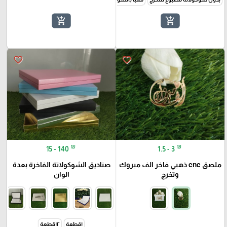
add_shopping_cart
add_shopping_cart
favorite_border
favorite_border
₪
₪
15 - 140
1.5 - 3
ملصق cnc ذهبي فاخر الف مبروك
صناديق الشوكولاتة الفاخرة بعدة
وتخرج
الوان
١قطعة
١٢قطعة