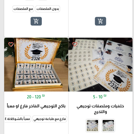
بدون الملصقات
مع الملصقات
add_shopping_cart
add_shopping_cart
favorite_border
favorite_border
₪
₪
20 - 120
5 - 10
خلفيات وملصقات توجيهي
باكج التوجيهي الفاخر فارغ او معبأ
والتخرج
فارغ مع طباعة توجيهي
معبأ بالشوكلاتة ٢٤حبة