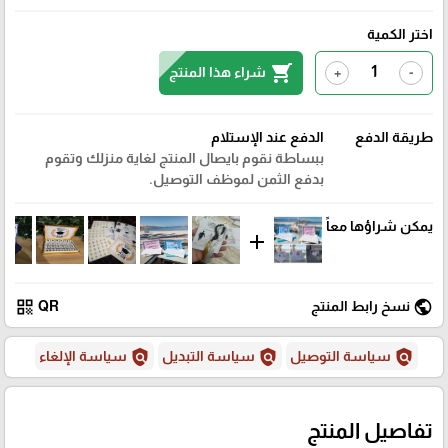
اختر الكمية
shopping_cart
شراء هذا المنتج
+
-
طريقة الدفع
الدفع عند الإستلام
ببساطة نقوم بايصال المنتج لغاية منزلك وتقوم
بدفع الثمن لموظف التوصيل.
يمكن شراؤها معاً
add
qr_code
public
نسخ رابط المنتج
QR
policy
policy
policy
سياسة التوصيل
سياسة التبديل
سياسة الإلغاء
تفاصيل المنتج