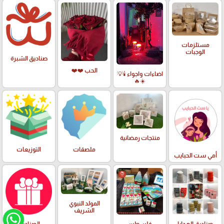
مستلزمات
الوجبات
صناديق الشبرة
الحب ❤️❤️
اضاءات واجواء 🕯️💡
☀️🔥
منتجات رمضانية
ملصقات
التوزيعات
أمي ست الحبايب
المولد النبوي
الشريف
صناديق الهدايا
فلسطين
الصناديق