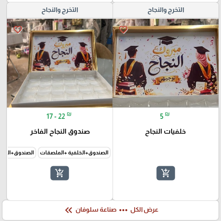
التخرج والنجاح
التخرج والنجاح
favorite_border
favorite_border
₪
₪
17 - 22
5
خلفيات النجاح
صندوق النجاح الفاخر
الصندوق+الخلفية +الملصقات
الصندوق+الخلف
add_shopping_cart
add_shopping_cart
keyboard_double_arrow_left
more_horiz
عرض الكل
صناعة سلوفان