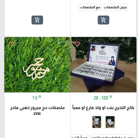
بدون الملصقات
مع الملصقات
add_shopping_cart
add_shopping_cart
favorite_border
favorite_border
₪
₪
1.5
20 - 120
باكج التخرج بنت او ولد فارغ او معبأ
ملصقات حج مبرور ذهبي فاخر
cnc
بدون شوكولاتة مطبوع للتخرج
معبأ بالشوكلاتة ٢٤حبة
معبأ بالشوكولاتة ٤٨حبة