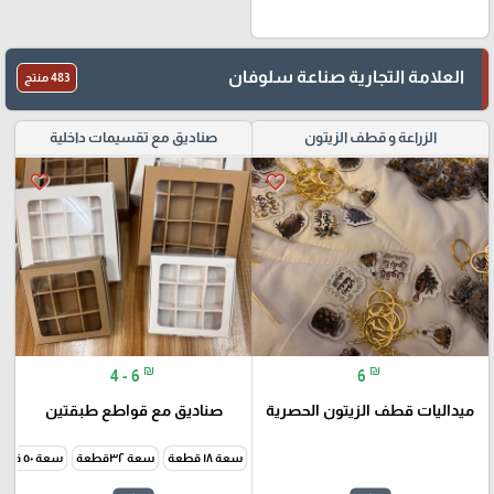
العلامة التجارية صناعة سلوفان
483 منتج
الزراعة و قطف الزيتون
صناديق مع تقسيمات داخلية
favorite_border
favorite_border
₪
₪
4 - 6
6
ميداليات قطف الزيتون الحصرية
صناديق مع قواطع طبقتين
سعة ١٨ قطعة
سعة ٣٢قطعة
سعة ٥٠ قطعة