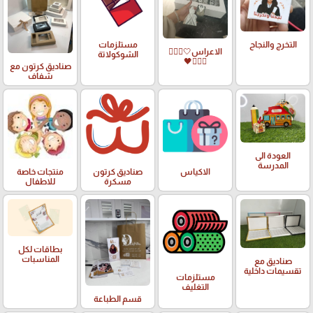
التخرج والنجاح
مستلزمات
الاعراس🤍🤵🏻‍♀️
الشوكولاتة
👰🏻‍♀️🖤
صناديق كرتون مع
شفاف
العودة الى
المدرسة
الاكياس
صناديق كرتون
منتجات خاصة
مسكرة
للاطفال
بطاقات لكل
المناسبات
صناديق مع
تقسيمات داخلية
مستلزمات
التغليف
قسم الطباعة