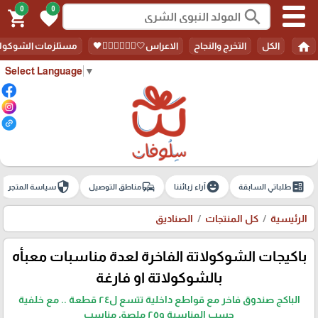
0
0
search
shopping_cart
favorite
home
الكل
التخرج والنجاح
الاعراس🤍🤵🏻‍♀️👰🏻‍♀️🖤
مستلزمات الشوكولا
Select Language
▼
security
commute
emoji_emotions
ballot
طلباتي السابقة
آراء زبائننا
مناطق التوصيل
سياسة المتجر
الرئيسية
كل المنتجات
الصناديق
باكيجات الشوكولاتة الفاخرة لعدة مناسبات معبأه
بالشوكولاتة او فارغة
الباكج صندوق فاخر مع قواطع داخلية تتسع ل٢٤ قطعة .. مع خلفية
حسب المناسبة و٢٥ ملصق مناسب