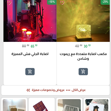
-18%
-25%
favorite_border
favorite_border
₪
₪
₪
₪
80
65
40
30
مكعب اضاءة متعددة مع ريموت
اضاءة الجلي فش المميزة
وشاحن
add_shopping_cart
add_shopping_cart
keyboard_double_arrow_left
more_horiz
عرض الكل
عروض وخصومات مميزة