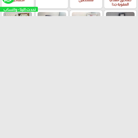
المقوية جدا
منتجات العيد
الاسراء والمعراج
الحج والعمرة
الزراعة و قطف
الزيتون
الايستر واعياد
العطلة الشتوية ☃️
العطلة الصيفية
يوم المرأة العالمي
المسيحيين
صناعة تركية