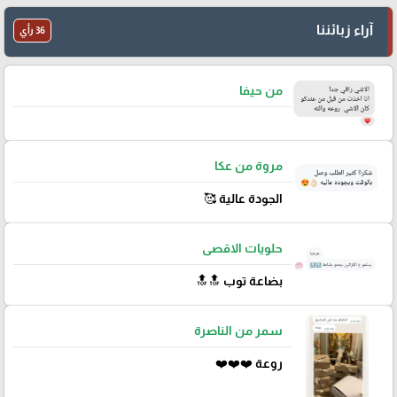
آراء زبائننا
36 رأي
من حيفا
مروة من عكا
الجودة عالية 🥰
حلويات الاقصى
بضاعة توب 🔝🔝
سمر من الناصرة
روعة ❤️❤️❤️