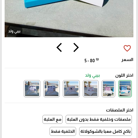
بيبي ولد
arrow_back_ios
arrow_forward_ios
favorite_border
السعر
₪
5 - 80
اختر اللون
بيبي ولد
اختر الملصقات
ملصقات وخلفية فقط بدون العلبة
مع العلبة
باكج كامل معبا بالشوكولاتة
الخلفية فقط