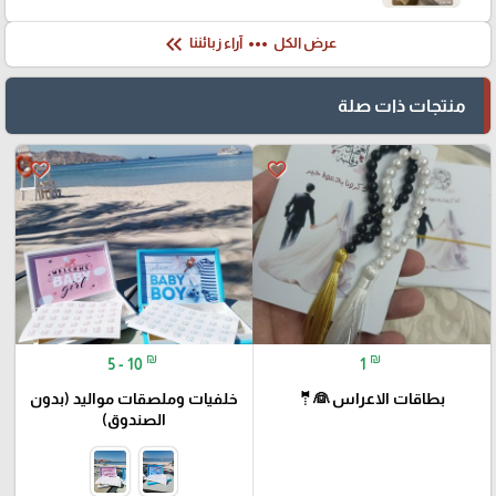
keyboard_double_arrow_left
more_horiz
عرض الكل
آراء زبائننا
منتجات ذات صلة
favorite_border
favorite_border
₪
₪
5 - 10
1
بطاقات الاعراس 👰🤵
خلفيات وملصقات مواليد (بدون
الصندوق)