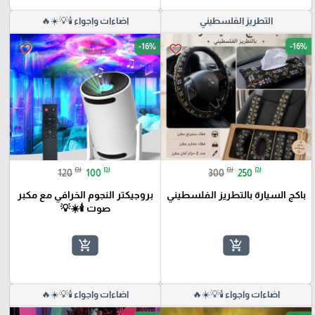
التطريز الفلسطيني
اضاءات واجواء 🕯️💡☀️🔥
-16%
-16%
favorite_border
favorite_border
₪
₪
₪
₪
120
100
300
250
باكج السيارة بالتطريز الفلسطيني
بروجيكتر النجوم الخرافي مع مكبر
صوت 🕯️☀️💡
add_shopping_cart
add_shopping_cart
اضاءات واجواء 🕯️💡☀️🔥
اضاءات واجواء 🕯️💡☀️🔥