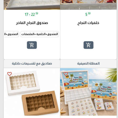
₪
₪
17 - 22
5
خلفيات النجاح
صندوق النجاح الفاخر
الصندوق+الخلفية +الملصقات
الصندوق+الخلف
add_shopping_cart
add_shopping_cart
العطلة الصيفية
صناديق مع تقسيمات داخلية
favorite_border
favorite_border