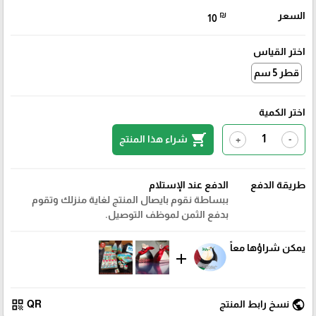
السعر
₪
10
اختر القياس
قطر 5 سم
اختر الكمية
shopping_cart
شراء هذا المنتج
+
-
طريقة الدفع
الدفع عند الإستلام
ببساطة نقوم بايصال المنتج لغاية منزلك وتقوم
بدفع الثمن لموظف التوصيل.
يمكن شراؤها معاً
add
qr_code
public
نسخ رابط المنتج
QR