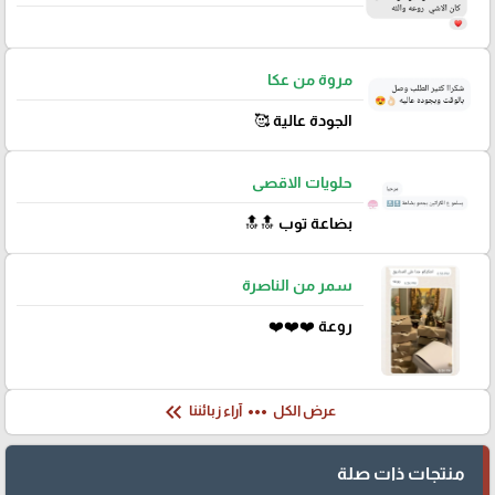
مروة من عكا
الجودة عالية 🥰
حلويات الاقصى
بضاعة توب 🔝🔝
سمر من الناصرة
روعة ❤️❤️❤️
keyboard_double_arrow_left
more_horiz
عرض الكل
آراء زبائننا
منتجات ذات صلة