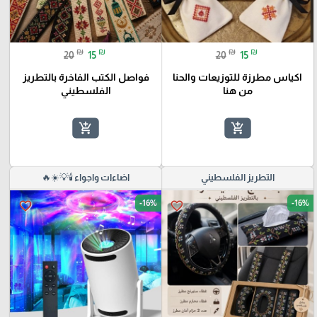
₪
₪
₪
₪
20
15
20
15
اكياس مطرزة للتوزيعات والحنا
فواصل الكتب الفاخرة بالتطريز
من هنا
الفلسطيني
add_shopping_cart
add_shopping_cart
التطريز الفلسطيني
اضاءات واجواء 🕯️💡☀️🔥
-16%
-16%
favorite_border
favorite_border