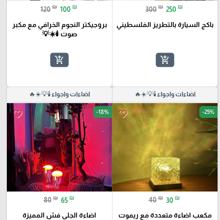
₪
₪
₪
₪
120
100
300
250
باكج السيارة بالتطريز الفلسطيني
بروجيكتر النجوم الخرافي مع مكبر
صوت 🕯️☀️💡
add_shopping_cart
add_shopping_cart
اضاءات واجواء 🕯️💡☀️🔥
اضاءات واجواء 🕯️💡☀️🔥
-18%
-25%
favorite_border
favorite_border
₪
₪
₪
₪
80
65
40
30
مكعب اضاءة متعددة مع ريموت
اضاءة الجلي فش المميزة