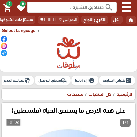
0
0
search
shopping_cart
favorite
home
الكل
التخرج والنجاح
الاعراس🤍🤵🏻‍♀️👰🏻‍♀️🖤
مستلزمات الشوكولا
Select Language
▼
security
commute
emoji_emotions
ballot
طلباتي السابقة
آراء زبائننا
مناطق التوصيل
سياسة المتجر
الرئيسية
كل المنتجات
ملصقات
على هذه الارض ما يستحق الحياة (فلسطين)
1 / 1