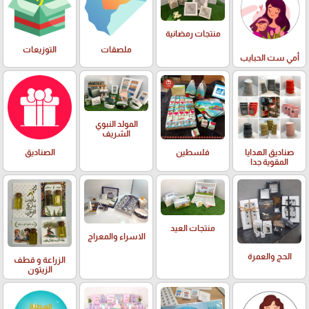
منتجات رمضانية
ملصقات
التوزيعات
أمي ست الحبايب
المولد النبوي
الشريف
صناديق الهدايا
فلسطين
الصناديق
المقوية جدا
منتجات العيد
الاسراء والمعراج
الحج والعمرة
الزراعة و قطف
الزيتون