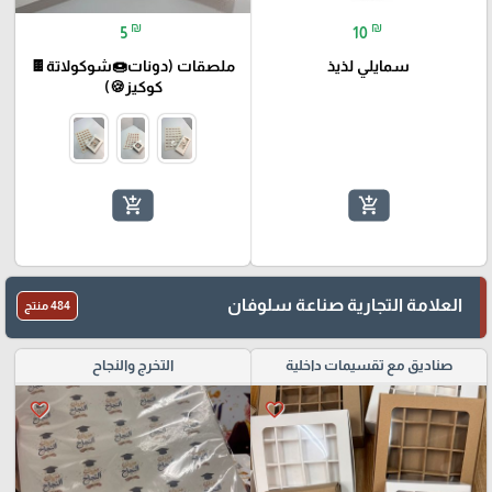
₪
₪
5
10
سمايلي لذيذ
ملصقات (دونات🍩شوكولاتة🍫
كوكيز🍪)
add_shopping_cart
add_shopping_cart
العلامة التجارية صناعة سلوفان
484 منتج
صناديق مع تقسيمات داخلية
التخرج والنجاح
favorite_border
favorite_border