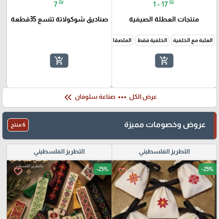
₪
₪
7
1 - 17
منتجات العطلة الصيفية
صناديق شوكولاتة تتسع 35قطعة
العلبة مع الخلفية
الخلفية فقط
الملصقات فقط
البطاقة الكبيرة
البطاقة الصغيرة
add_shopping_cart
add_shopping_cart
keyboard_double_arrow_left
more_horiz
عرض الكل
صناعة سلوفان
عروض وخصومات مميزة
6 منتج
التطريز الفلسطيني
التطريز الفلسطيني
-25%
-25%
favorite_border
favorite_border