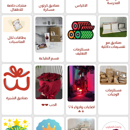
المدرسة
الاكياس
صناديق كرتون
منتجات خاصة
مسكرة
للاطفال
بطاقات لكل
المناسبات
صناديق مع
تقسيمات داخلية
مستلزمات
التغليف
قسم الطباعة
مستلزمات
الوجبات
صناديق الشبرة
الحب ❤️❤️
اضاءات واجواء 🕯️💡
☀️🔥