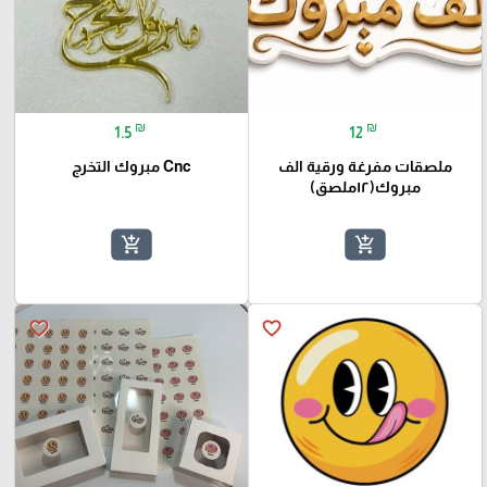
₪
₪
1.5
12
ملصقات مفرغة ورقية الف
Cnc مبروك التخرج
مبروك(١٢ملصق)
add_shopping_cart
add_shopping_cart
favorite_border
favorite_border