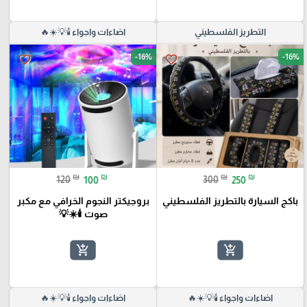
التطريز الفلسطيني
اضاءات واجواء 🕯️💡☀️🔥
-16%
-16%
favorite_border
favorite_border
₪
₪
₪
₪
120
100
300
250
باكج السيارة بالتطريز الفلسطيني
بروجيكتر النجوم الخرافي مع مكبر
صوت 🕯️☀️💡
add_shopping_cart
add_shopping_cart
اضاءات واجواء 🕯️💡☀️🔥
اضاءات واجواء 🕯️💡☀️🔥