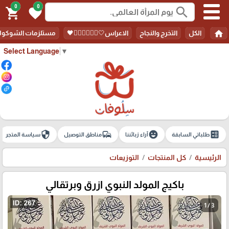
0
0
search
shopping_cart
favorite
home
الكل
التخرج والنجاح
الاعراس🤍🤵🏻‍♀️👰🏻‍♀️🖤
مستلزمات الشوكولا
Select Language
▼
security
commute
emoji_emotions
ballot
طلباتي السابقة
آراء زبائننا
مناطق التوصيل
سياسة المتجر
الرئيسية
كل المنتجات
التوزيعات
باكيج المولد النبوي ازرق وبرتقالي
1 / 3