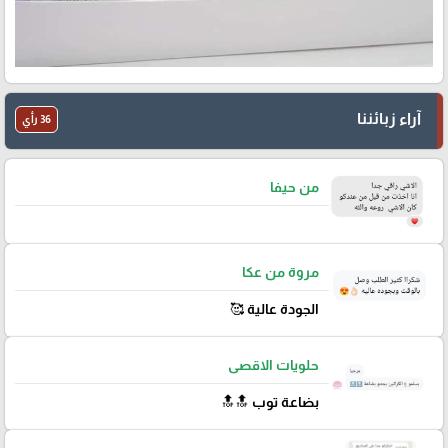
آراء زبائننا
36 رأي
من حيفا
مروة من عكا
الجودة عالية 🥰
حلويات الاقصى
بضاعة توب 🔝🔝