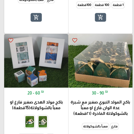
1 قطعة
100 قطعة
100قطعة
add_shopping_cart
add_shopping_cart
favorite_border
favorite_border
₪
₪
20 - 60
30 - 90
باكج المولد النبوي صغير مع شبرة
باكج مولد الهدى صغير فارغ او
عدة الوان فارغ او معبأ
معبأ بالشوكولاتة(15قطعة)
بالشوكولاتة الفاخرة (٢١قطعة)
فارغ
معبأ بالشوكولاتة