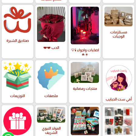
مستلزمات
الوجبات
صناديق الشبرة
الحب ❤️❤️
اضاءات واجواء 🕯️💡
☀️🔥
منتجات رمضانية
ملصقات
التوزيعات
أمي ست الحبايب
المولد النبوي
الشريف