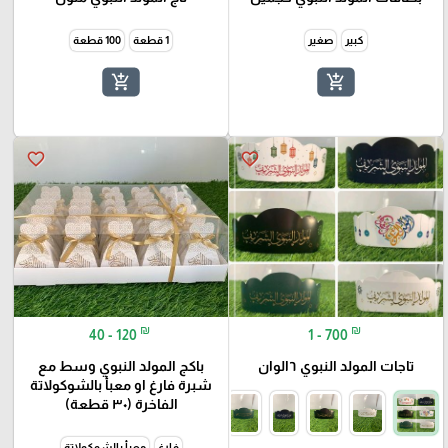
كبير
صغير
1 قطعة
100 قطعة
add_shopping_cart
add_shopping_cart
favorite_border
favorite_border
₪
₪
40 - 120
1 - 700
تاجات المولد النبوي ٦الوان
باكج المولد النبوي وسط مع
شبرة فارغ او معبأ بالشوكولاتة
الفاخرة (٣٠ قطعة)
فارغ
معبأ بالشوكولاتة