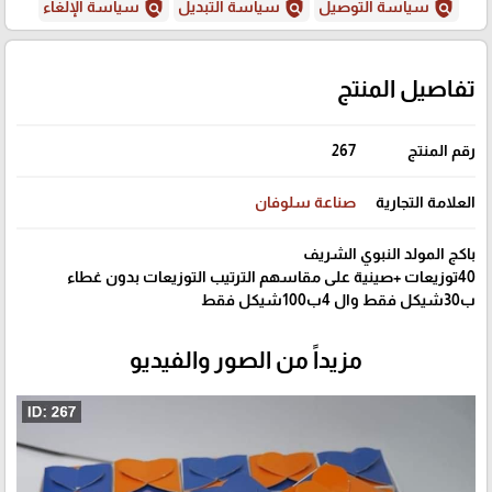
policy
policy
policy
سياسة التوصيل
سياسة التبديل
سياسة الإلغاء
تفاصيل المنتج
رقم المنتج
267
العلامة التجارية
صناعة سلوفان
باكج المولد النبوي الشريف
40توزيعات +صينية على مقاسهم الترتيب التوزيعات بدون غطاء
ب30شيكل فقط وال 4ب100شيكل فقط
مزيداً من الصور والفيديو