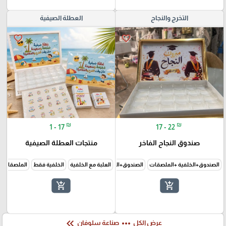
التخرج والنجاح
العطلة الصيفية
favorite_border
favorite_border
₪
₪
1 - 17
17 - 22
صندوق النجاح الفاخر
منتجات العطلة الصيفية
الصندوق+الخلفية +الملصقات
الصندوق+الخلفية فقط
العلبة مع الخلفية
الخلفية فقط
الملصقات 
add_shopping_cart
add_shopping_cart
keyboard_double_arrow_left
more_horiz
عرض الكل
صناعة سلوفان