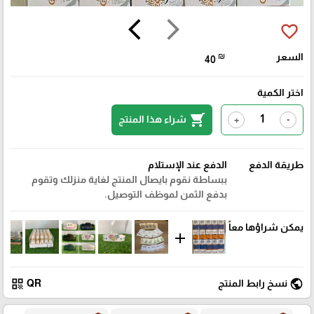
arrow_back_ios
arrow_forward_ios
favorite_border
السعر
₪
40
اختر الكمية
shopping_cart
شراء هذا المنتج
+
-
طريقة الدفع
الدفع عند الإستلام
ببساطة نقوم بايصال المنتج لغاية منزلك وتقوم
بدفع الثمن لموظف التوصيل.
يمكن شراؤها معاً
add
qr_code
public
نسخ رابط المنتج
QR