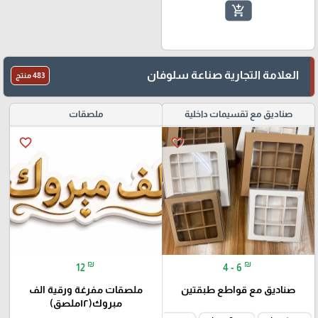
add_shopping_cart
العلامة التجارية صناعة سلوفان
483 منتج
صناديق مع تقسيمات داخلية
ملصقات
favorite_border
favorite_border
₪
₪
12
4 - 6
صناديق مع قواطع طبقتين
ملصقات مفرغة ورقية الف
مبروك(١٢ملصق)