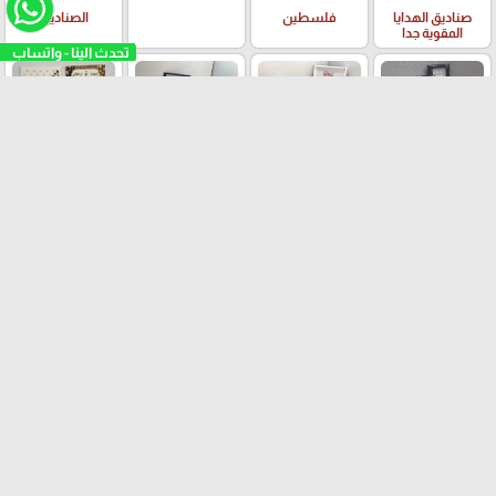
صناديق الهدايا
فلسطين
الصناديق
المقوية جدا
تحدث الينا - واتساب
منتجات العيد
الاسراء والمعراج
الحج والعمرة
الزراعة و قطف
الزيتون
الايستر واعياد
العطلة الشتوية ☃️
العطلة الصيفية
يوم المرأة العالمي
المسيحيين