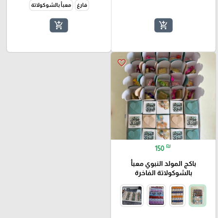
فارغ
معبأ بالشوكولاتة
add_shopping_cart
add_shopping_cart
favorite_border
₪
150
باكج المولد النبوي معبأ
بالشوكولاتة الفاخرة