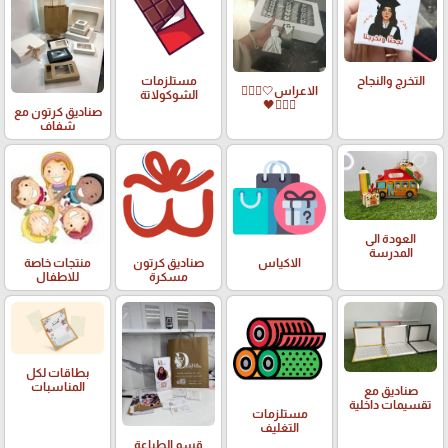
التخرج والنجاح
مستلزمات
الاعراس🤍🤵🏻‍♀️
الشوكولاتة
👰🏻‍♀️🖤
صناديق كرتون مع
شفاف
العودة الى
المدرسة
الاكياس
صناديق كرتون
منتجات خاصة
مسكرة
للاطفال
بطاقات لكل
المناسبات
صناديق مع
تقسيمات داخلية
مستلزمات
التغليف
قسم الطباعة