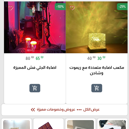
-18%
-25%
favorite_border
favorite_border
₪
₪
₪
₪
80
65
40
30
مكعب اضاءة متعددة مع ريموت
اضاءة الجلي فش المميزة
وشاحن
add_shopping_cart
add_shopping_cart
keyboard_double_arrow_left
more_horiz
عرض الكل
عروض وخصومات مميزة