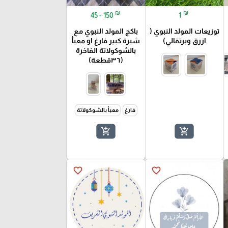
₪
₪
45 - 150
1
توزيعات المولد النبوي (
باكج المولد النبوي مع
ازرق وبرتقالي)
شبرة كبير فارغ او معبأ
بالشوكولاتة الفاخرة
(٣٦قطعة)
فارغ
معبأ بالشوكولاتة
add_shopping_cart
add_shopping_cart
favorite_border
favorite_border