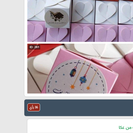
36 رأي
من عكا