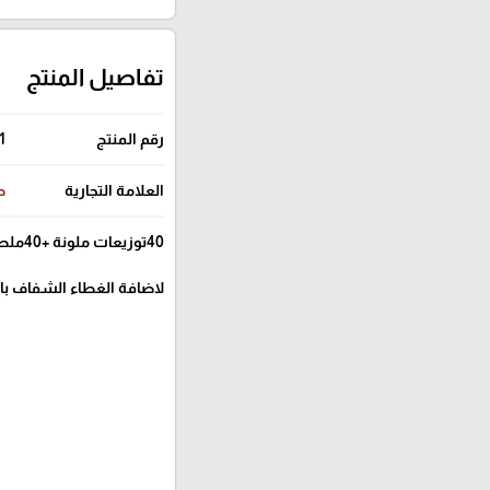
تفاصيل المنتج
رقم المنتج
1
العلامة التجارية
ص
40توزيعات ملونة +40ملصقات المولد النبوي مشكلة+الصينية بدون غطاء
لاضافة الغطاء الشفاف بالكامل يضاف 