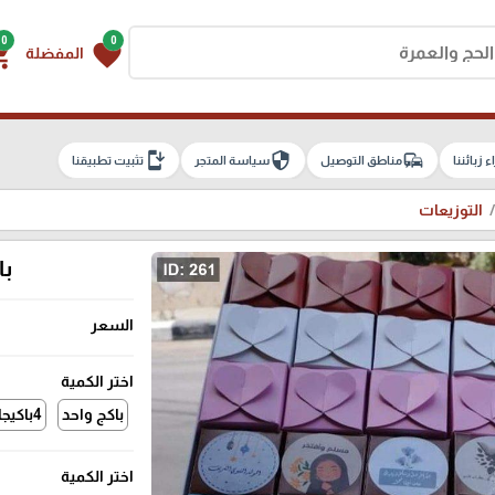
0
0
g_cart
favorite
المفضلة
install_mobile
security
commute
اء زبائننا
مناطق التوصيل
سياسة المتجر
تثبيت تطبيقنا
التوزيعات
با
السعر
اختر الكمية
باكج واحد
4باكيجات
اختر الكمية