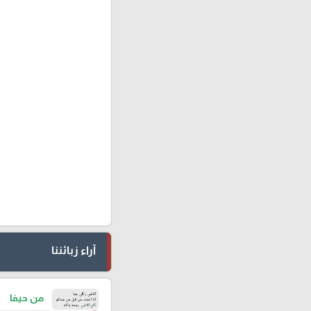
آراء زبائننا
من حيفا