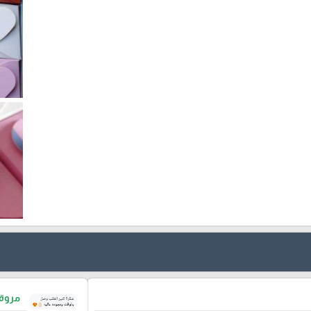
مروة 