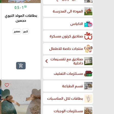
₪
0.5 - 1
العودة الى المدرسة
بطاقات المولد النبوي
حجمين
الاكياس
كبير
صغير
صناديق كرتون مسكرة
منتجات خاصة للاطفال
صناديق مع تقسيمات
chevron_left
داخلية
add_shopping_cart
مستلزمات التغليف
favorite_border
قسم الطباعة
بطاقات لكل المناسبات
مستلزمات الوجبات