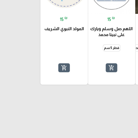
₪
₪
15
15
اللهم صل وسلم ويارك
المولد النبوي الشريف
على نبينا محمد
قطر 5 سم
add_shopping_cart
add_shopping_cart