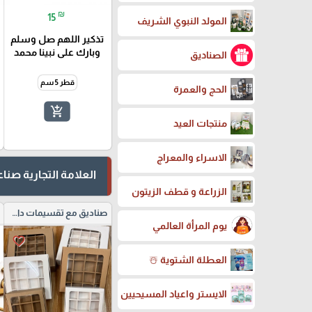
₪
15
المولد النبوي الشريف
تذكير اللهم صل وسلم
وبارك على نبينا محمد
الصناديق
قطر 5 سم
الحج والعمرة
add_shopping_cart
منتجات العيد
الاسراء والمعراج
العلامة التجارية صن
الزراعة و قطف الزيتون
صناديق مع تقسيمات داخلية
يوم المرأة العالمي
favorite_border
العطلة الشتوية ☃️
الايستر واعياد المسيحيين