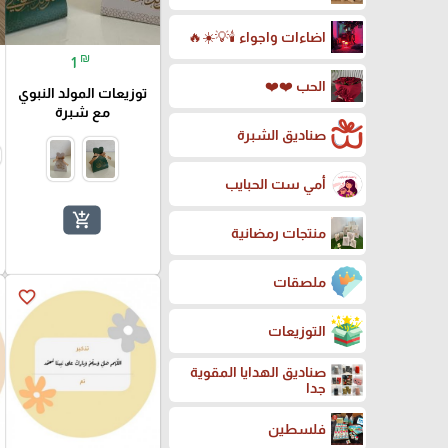
اضاءات واجواء 🕯️💡☀️🔥
₪
1
الحب ❤️❤️
توزيعات المولد النبوي
مع شبرة
صناديق الشبرة
أمي ست الحبايب
add_shopping_cart
منتجات رمضانية
ملصقات
favorite_border
التوزيعات
صناديق الهدايا المقوية
جدا
فلسطين