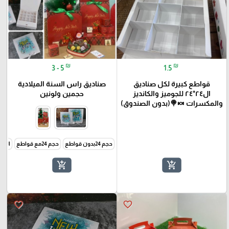
₪
₪
3 - 5
1.5
قواطع كبيرة لكل صناديق
صناديق راس السنة الميلادية
ال٢٤*٢٤ للجوميز والكانديز
حجمين ولونين
والمكسرات 🍬🍭(بدون الصندوق)
حجم 24بدون قواطع
حجم 24مع قواطع
الحجم 24 مع قواطع
add_shopping_cart
add_shopping_cart
favorite_border
favorite_border