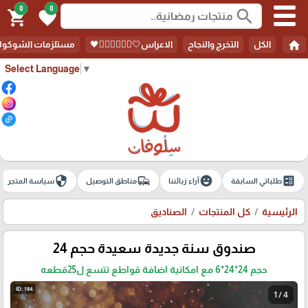
0
0
search
shopping_cart
favorite
home
الكل
التخرج والنجاح
الاعراس🤍🤵🏻‍♀️👰🏻‍♀️🖤
مستلزمات الشوكولا
Select Language
▼
security
commute
emoji_emotions
ballot
طلباتي السابقة
آراء زبائننا
مناطق التوصيل
سياسة المتجر
الرئيسية
كل المنتجات
الصناديق
صندوق سنة جديدة سعيدة حجم 24
حجم 24*24*6 مع امكانية اضافة قواطع تتسع ل25قطعه
1 / 4