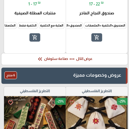
₪
₪
1 - 17
17 - 22
صندوق النجاح الفاخر
منتجات العطلة الصيفية
الصندوق+الخلفية +الملصقات
الصندوق+الخلفية فقط
العلبة مع الخلفية
الخلفية فقط
الملصقات 
add_shopping_cart
add_shopping_cart
keyboard_double_arrow_left
more_horiz
عرض الكل
صناعة سلوفان
عروض وخصومات مميزة
6 منتج
التطريز الفلسطيني
التطريز الفلسطيني
-25%
-25%
favorite_border
favorite_border