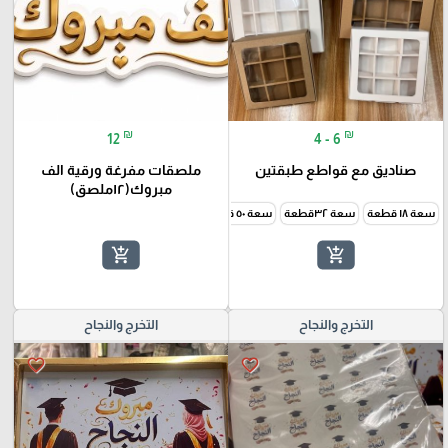
₪
₪
12
4 - 6
صناديق مع قواطع طبقتين
ملصقات مفرغة ورقية الف
مبروك(١٢ملصق)
سعة ١٨ قطعة
سعة ٣٢قطعة
سعة ٥٠ قطعة
add_shopping_cart
add_shopping_cart
التخرج والنجاح
التخرج والنجاح
favorite_border
favorite_border