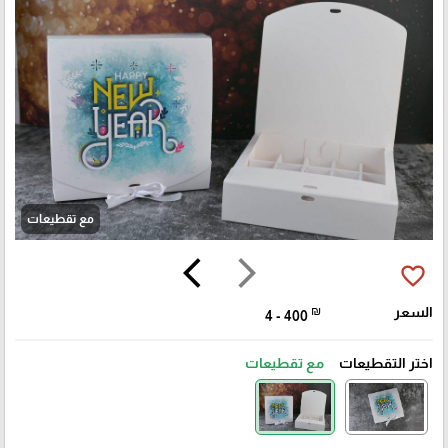
مع تقطيعات
arrow_back_ios
arrow_forward_ios
favorite_border
السعر
₪
4 - 400
اختر التقطيعات
مع تقطيعات