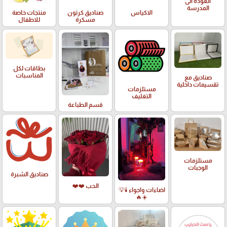
العودة الى
المدرسة
الاكياس
صناديق كرتون
منتجات خاصة
مسكرة
للاطفال
بطاقات لكل
المناسبات
صناديق مع
تقسيمات داخلية
مستلزمات
التغليف
قسم الطباعة
مستلزمات
الوجبات
صناديق الشبرة
الحب ❤️❤️
اضاءات واجواء 🕯️💡
☀️🔥