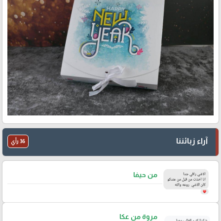
آراء زبائننا
36 رأي
من حيفا
مروة من عكا