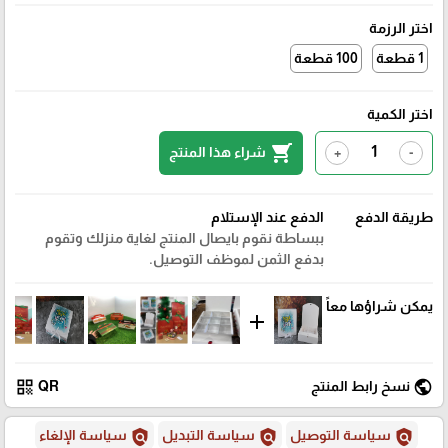
اختر الرزمة
1 قطعة
100 قطعة
اختر الكمية
shopping_cart
شراء هذا المنتج
+
-
طريقة الدفع
الدفع عند الإستلام
ببساطة نقوم بايصال المنتج لغاية منزلك وتقوم
بدفع الثمن لموظف التوصيل.
يمكن شراؤها معاً
add
qr_code
public
نسخ رابط المنتج
QR
policy
policy
policy
سياسة التوصيل
سياسة التبديل
سياسة الإلغاء