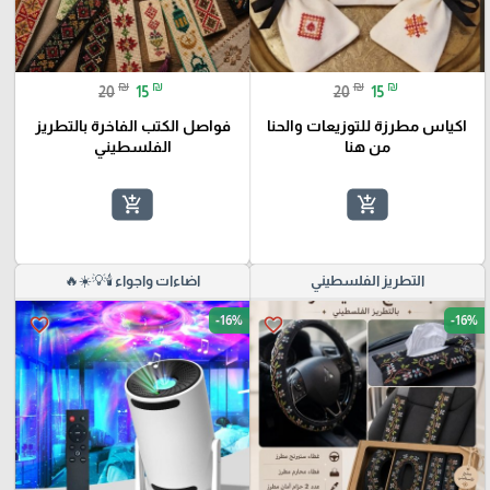
₪
₪
₪
₪
20
15
20
15
اكياس مطرزة للتوزيعات والحنا
فواصل الكتب الفاخرة بالتطريز
من هنا
الفلسطيني
add_shopping_cart
add_shopping_cart
التطريز الفلسطيني
اضاءات واجواء 🕯️💡☀️🔥
-16%
-16%
favorite_border
favorite_border