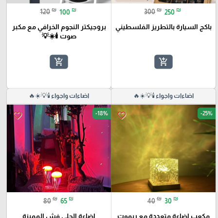
₪
₪
₪
₪
120
100
300
250
باكج السيارة بالتطريز الفلسطيني
بروجيكتر النجوم الخرافي مع مكبر
صوت 🕯️☀️💡
add_shopping_cart
add_shopping_cart
اضاءات واجواء 🕯️💡☀️🔥
اضاءات واجواء 🕯️💡☀️🔥
-18%
-25%
favorite_border
favorite_border
₪
₪
₪
₪
80
65
40
30
مكعب اضاءة متعددة مع ريموت
اضاءة الجلي فش المميزة