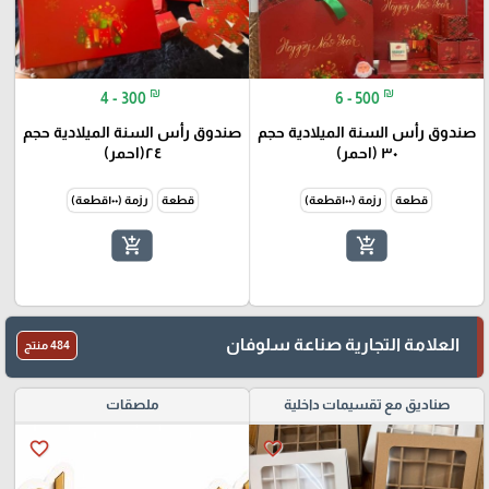
₪
₪
4 - 300
6 - 500
صندوق رأس السنة الميلادية حجم
صندوق رأس السنة الميلادية حجم
٣٠ (احمر)
٢٤(احمر)
قطعة
رزمة (١٠٠قطعة)
قطعة
رزمة (١٠٠قطعة)
add_shopping_cart
add_shopping_cart
العلامة التجارية صناعة سلوفان
484 منتج
صناديق مع تقسيمات داخلية
ملصقات
favorite_border
favorite_border