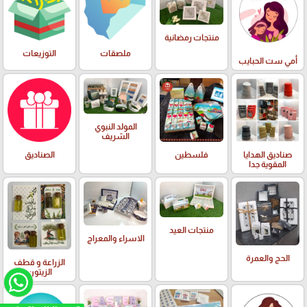
منتجات رمضانية
ملصقات
التوزيعات
أمي ست الحبايب
المولد النبوي
الشريف
صناديق الهدايا
فلسطين
الصناديق
المقوية جدا
منتجات العيد
الاسراء والمعراج
الحج والعمرة
الزراعة و قطف
الزيتون