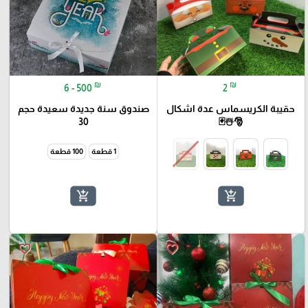
₪
₪
6 - 500
2
حقيبة الكريسماس عدة اشكال
صندوق سنة جديدة سعيدة حجم
30
🎅☃️🃏
1 قطعة
100 قطعة
add_shopping_cart
add_shopping_cart
favorite_border
favorite_border