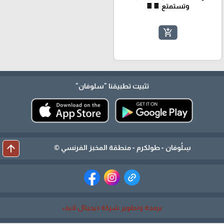
وتستمتع 🍫🍫
add_shopping_cart
تثبيت تطبيقنا
"سلوفان"
arrow_upward
سِلُوفان - طولكرم - منطقة المخبز الفرنسي ©
برمجة وتطوير شركة ديجيتال لايف