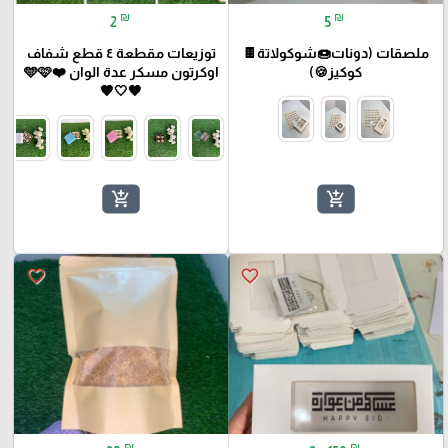
₪
₪
2
5
ملصقات (دونات🍩شوكولاتة🍫
توزيعات مقطعة ٤ قطع شفاف
كوكيز🍪)
اوكرتون مسكر عدة الوان ❤️🩵🩷
🖤🤍🤎
add_shopping_cart
add_shopping_cart
favorite_border
favorite_border
₪
₪