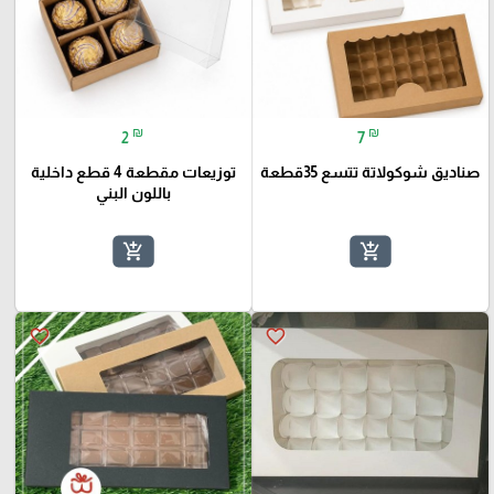
₪
₪
2
7
صناديق شوكولاتة تتسع 35قطعة
توزيعات مقطعة 4 قطع داخلية
باللون البني
add_shopping_cart
add_shopping_cart
favorite_border
favorite_border