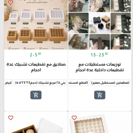
favorite_border
favorite_border
₪
₪
2 - 5
1.5 - 2.5
توزيعات مستطيلات مع
صناديق مع تقطيعات تشبيك عدة
تقطيعات داخلية عدة احجام
احجام
لقطعتين (مستطيل صغير)
3قطع (مستطيل وسط)
بني ٢٥ مربع تشبيك (حجم٢٤*٢٤*٥.٥)
4قطع (مستطيل كبير)
ابيض٢٥مربع تشبيك (حجم٢٤*٢٤*٥.٥)
add_shopping_cart
add_shopping_cart
favorite_border
favorite_border