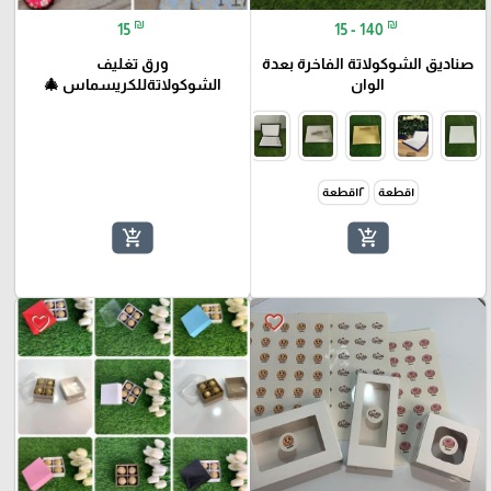
₪
₪
15
15 - 140
صناديق الشوكولاتة الفاخرة بعدة
ورق تغليف
الوان
الشوكولاتةللكريسماس 🎄
١قطعة
١٢قطعة
add_shopping_cart
add_shopping_cart
favorite_border
favorite_border