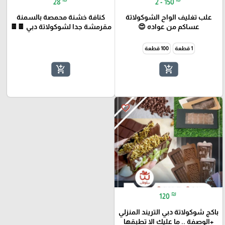
28
2 - 150
علب تغليف الواح الشوكولاتة
كنافة خشنة محمصة بالسمنة
عساكم من عواده 😍
مقرمشة جدا لشوكولاتة دبي 🍫🍫
1 قطعة
100 قطعة
add_shopping_cart
add_shopping_cart
favorite_border
₪
120
باكج شوكولاتة دبي التريند المنزلي
+الوصفة .. ما عليك الا تطبقها