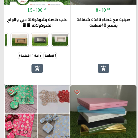
₪
₪
1.5 - 100
8 - 10
صينية مع غطاء نافذة شفافة
علب خاصة بشوكولاتة دبي والواح
يتسع 40قطعة
الشوكولاتة 🍫🍫
1 قطعة
رزمة (١٠٠قطعة)
add_shopping_cart
add_shopping_cart
favorite_border
favorite_border