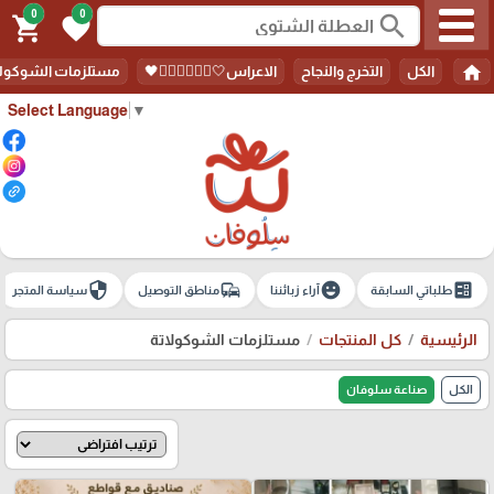
0
0
search
shopping_cart
favorite
home
الكل
التخرج والنجاح
الاعراس🤍🤵🏻‍♀️👰🏻‍♀️🖤
مستلزمات الشوكولا
Select Language
▼
security
commute
emoji_emotions
ballot
طلباتي السابقة
آراء زبائننا
مناطق التوصيل
سياسة المتجر
الرئيسية
كل المنتجات
مستلزمات الشوكولاتة
الكل
صناعة سلوفان